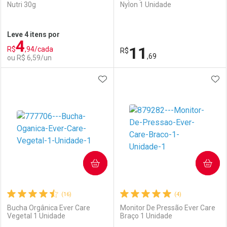
Nutri 30g
Nylon 1 Unidade
Ativar Desconto
Ativar Desconto
Leve 4 itens por
4
Comprar sem Desconto
Comprar sem Desconto
11
R$
,94/cada
Comprar sem Desconto
R$
Comprar sem Desconto
Por R$ 23,21/cada
Por R$ 28,59/cada
,69
ou R$ 6,59/un
Por R$ 23,21/cada
Por R$ 28,59/cada
ADICIONAR AOS FAVORITOS
ADI
FECHAR
FECHAR
F
F
Laboratório
Por Menos
Laboratório
Por Menos
COMPRAR
COMPRAR
(16)
(4)
Bucha Orgânica Ever Care
Monitor De Pressão Ever Care
Vegetal 1 Unidade
Braço 1 Unidade