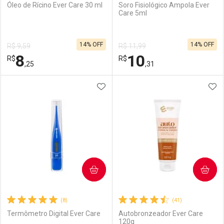
Óleo de Rícino Ever Care 30 ml
Soro Fisiológico Ampola Ever
Care 5ml
14% OFF
14% OFF
R$ 9,59
R$ 11,99
8
10
R$
R$
,25
,31
ADICIONAR AOS FAVORITOS
ADI
FECHAR
FECHAR
F
F
Laboratório
Por Menos
Laboratório
Por Menos
COMPRAR
COMPRAR
(8)
(41)
Termômetro Digital Ever Care
Autobronzeador Ever Care
120g