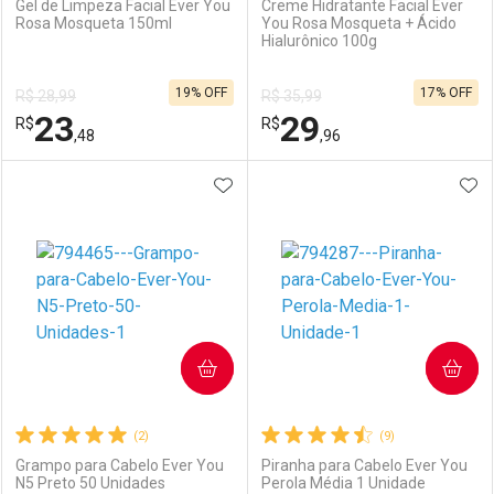
Gel de Limpeza Facial Ever You
Creme Hidratante Facial Ever
Rosa Mosqueta 150ml
You Rosa Mosqueta + Ácido
Hialurônico 100g
Ativar Desconto
Ativar Desconto
19% OFF
17% OFF
R$ 28,99
R$ 35,99
Comprar sem Desconto
Comprar sem Desconto
23
29
R$
Comprar sem Desconto
R$
Comprar sem Desconto
Por R$ 19,43/cada
Por R$ 24,29/cada
,48
,96
Por R$ 19,43/cada
Por R$ 24,29/cada
ADICIONAR AOS FAVORITOS
ADI
FECHAR
FECHAR
F
F
Laboratório
Por Menos
Laboratório
Por Menos
COMPRAR
COMPRAR
(2)
(9)
Grampo para Cabelo Ever You
Piranha para Cabelo Ever You
N5 Preto 50 Unidades
Perola Média 1 Unidade