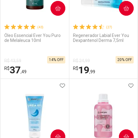
COMPRAR
COMPRAR
(43)
(27)
Óleo Essencial Ever You Puro
Regenerador Labial Ever You
de Melaleuca 10ml
Dexpantenol Derma 7,5ml
Ativar Desconto
Ativar Desconto
14% OFF
20% OFF
R$ 43,59
R$ 24,99
Comprar sem Desconto
Comprar sem Desconto
37
19
R$
Comprar sem Desconto
R$
Comprar sem Desconto
Por R$ 6,39/cada
Por R$ 2,99/cada
,49
,99
Por R$ 6,39/cada
Por R$ 2,99/cada
ADICIONAR AOS FAVORITOS
ADI
FECHAR
FECHAR
F
F
Laboratório
Por Menos
Laboratório
Por Menos
COMPRAR
COMPRAR