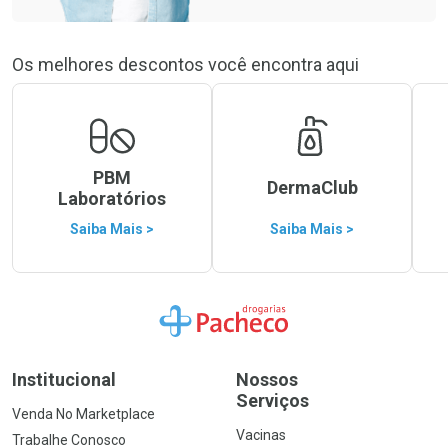
Os melhores descontos você encontra aqui
PBM
DermaClub
Laboratórios
Saiba Mais >
Saiba Mais >
Ir para a Home
Institucional
Nossos
Serviços
Venda No Marketplace
Vacinas
Trabalhe Conosco