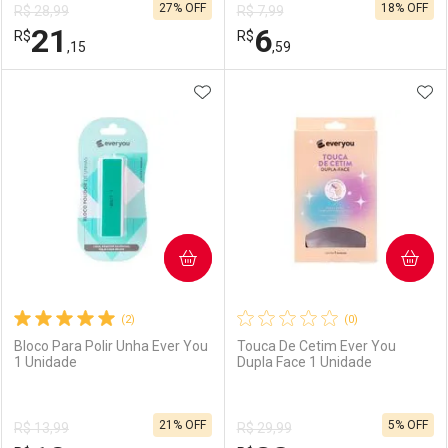
27% OFF
18% OFF
R$ 28,99
R$ 7,99
Comprar sem Desconto
Comprar sem Desconto
21
6
R$
Comprar sem Desconto
R$
Comprar sem Desconto
Por R$ 5,99/cada
Por R$ 19,99/cada
,15
,59
Por R$ 5,99/cada
Por R$ 19,99/cada
ADICIONAR AOS FAVORITOS
ADI
FECHAR
FECHAR
F
F
Laboratório
Por Menos
Laboratório
Por Menos
COMPRAR
COMPRAR
(2)
(0)
Bloco Para Polir Unha Ever You
Touca De Cetim Ever You
1 Unidade
Dupla Face 1 Unidade
Ativar Desconto
Ativar Desconto
21% OFF
5% OFF
R$ 13,99
R$ 29,99
Comprar sem Desconto
Comprar sem Desconto