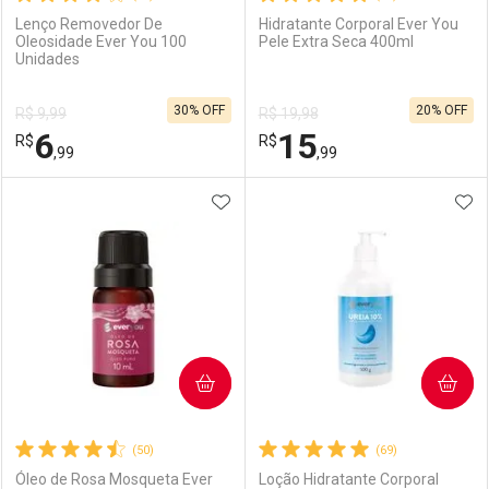
Lenço Removedor De
Hidratante Corporal Ever You
Oleosidade Ever You 100
Pele Extra Seca 400ml
Unidades
Ativar Desconto
Ativar Desconto
30% OFF
20% OFF
R$ 9,99
R$ 19,98
Comprar sem Desconto
Comprar sem Desconto
6
15
R$
Comprar sem Desconto
R$
Comprar sem Desconto
Por R$ 22,99/cada
Por R$ 34,39/cada
,99
,99
Por R$ 22,99/cada
Por R$ 34,39/cada
ADICIONAR AOS FAVORITOS
ADI
FECHAR
FECHAR
F
F
Laboratório
Por Menos
Laboratório
Por Menos
COMPRAR
COMPRAR
(50)
(69)
Óleo de Rosa Mosqueta Ever
Loção Hidratante Corporal