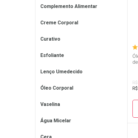
Complemento Alimentar
Creme Corporal
Curativo
Esfoliante
Ól
de
Lenço Umedecido
R$
Óleo Corporal
R$
Vaselina
Água Micelar
Cera