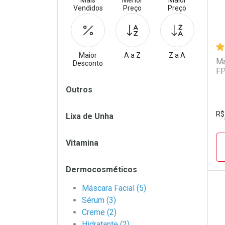
Mais
Menor
Maior
Vendidos
Preço
Preço
Maior
A a Z
Z a A
Ma
Desconto
FP
Filtros
Outros
R$
Lixa de Unha
Vitamina
Dermocosméticos
Máscara Facial (5)
Sérum (3)
L
P
Creme (2)
Hidratante (2)