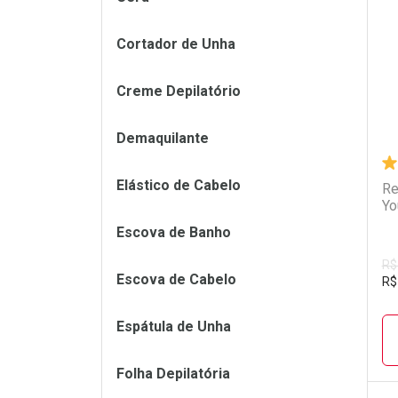
L
P
Cortador de Unha
Creme Depilatório
Demaquilante
Elástico de Cabelo
Re
Yo
Escova de Banho
R$
Escova de Cabelo
R$
Espátula de Unha
Folha Depilatória