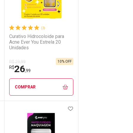
(2)
Curativo Hidrocoloide para
Acne Ever You Estrela 20
Unidades
10% OFF
R$ 29,99
26
R$
,99
COMPRAR
DICIONAR AOS FAVORITOS
ADICIONAR AOS FAVORIT
ECHAR
ECHAR
FECHAR
FECHAR
Laboratório
Por Menos