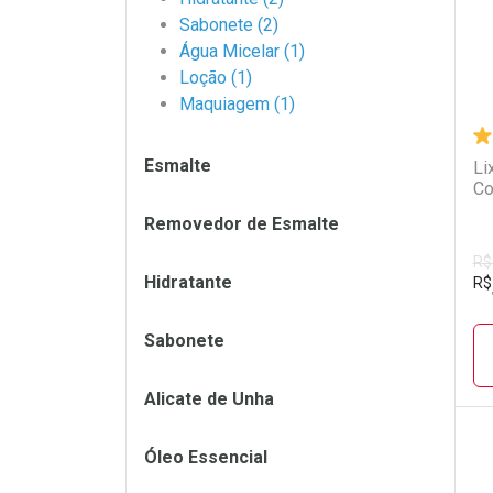
Sabonete (2)
Água Micelar (1)
Loção (1)
Maquiagem (1)
Esmalte
Li
Co
Removedor de Esmalte
R$
Hidratante
R$
Sabonete
Alicate de Unha
Óleo Essencial
L
P