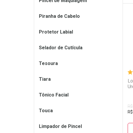
Pincel de Maquiagem
Piranha de Cabelo
L
P
Protetor Labial
Selador de Cutícula
Tesoura
Tiara
Lo
Ur
Tônico Facial
R$
Touca
R$
Limpador de Pincel