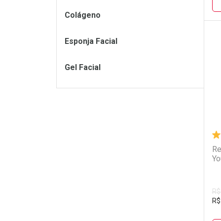
Colágeno
Esponja Facial
L
P
Gel Facial
Re
Yo
R$
R$