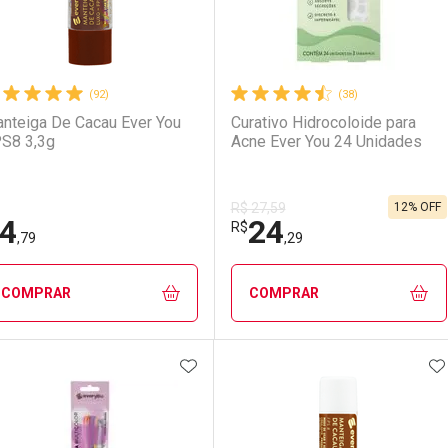
(92)
(38)
nteiga De Cacau Ever You
Curativo Hidrocoloide para
S8 3,3g
Acne Ever You 24 Unidades
12% OFF
R$ 27,59
4
24
R$
,79
,29
COMPRAR
COMPRAR
ADICIONAR AOS FAVORITOS
A
FECHAR
FECHAR
F
F
aboratório
or Menos
Laboratório
Por Menos