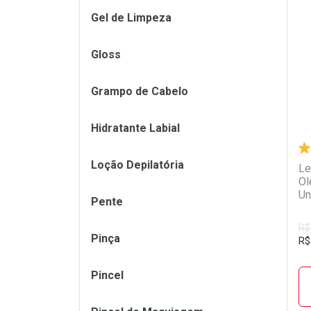
Gel de Limpeza
L
P
Gloss
Grampo de Cabelo
Hidratante Labial
Loção Depilatória
Le
Ol
Un
Pente
R$
Pinça
R$
Pincel