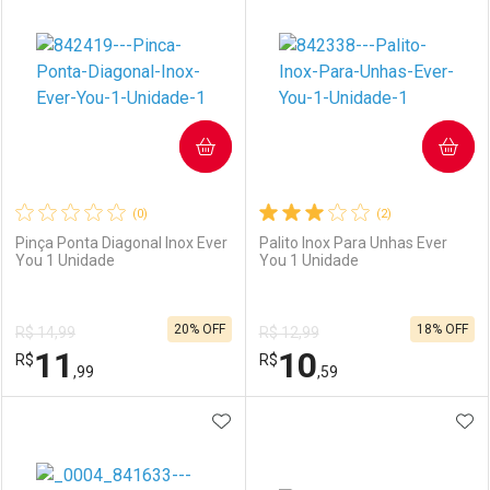
Laboratório
Por Menos
Laboratório
Por Menos
COMPRAR
COMPRAR
(0)
(2)
Pinça Ponta Diagonal Inox Ever
Palito Inox Para Unhas Ever
You 1 Unidade
You 1 Unidade
Ativar Desconto
Ativar Desconto
20% OFF
18% OFF
R$ 14,99
R$ 12,99
Comprar sem Desconto
Comprar sem Desconto
11
10
R$
Comprar sem Desconto
R$
Comprar sem Desconto
Por R$ 26,87/cada
Por R$ 6,59/cada
,99
,59
Por R$ 26,87/cada
Por R$ 6,59/cada
ADICIONAR AOS FAVORITOS
ADI
FECHAR
FECHAR
F
F
Laboratório
Por Menos
Laboratório
Por Menos