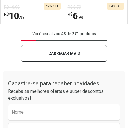
42% OFF
19% OFF
R$ 18,99
R$ 8,59
Comprar sem Desconto
Comprar sem Desconto
10
6
R$
Comprar sem Desconto
R$
Comprar sem Desconto
Por R$ 9,99/cada
Por R$ 7,99/cada
,99
,99
Por R$ 9,99/cada
Por R$ 7,99/cada
FECHAR
FECHAR
F
F
Você visualizou
48
de
271
produtos
Laboratório
Por Menos
Laboratório
Por Menos
CARREGAR MAIS
Tudo sobre a Drogarias Pacheco
Cadastre-se para receber novidades
Receba as melhores ofertas e super descontos
exclusivos!
Preencha o formulário abaixo para receber 
Nome
Ativar Desconto
Ativar Desconto