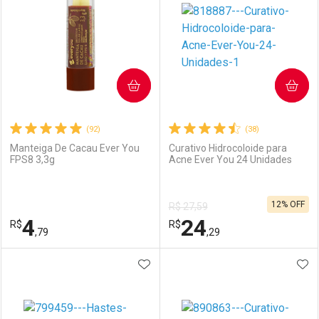
COMPRAR
COMPRAR
(92)
(38)
Manteiga De Cacau Ever You
Curativo Hidrocoloide para
FPS8 3,3g
Acne Ever You 24 Unidades
12% OFF
R$ 27,59
4
24
R$
R$
,79
,29
ADICIONAR AOS FAVORITOS
ADI
FECHAR
FECHAR
F
F
Laboratório
Por Menos
Laboratório
Por Menos