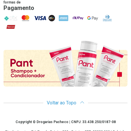
formas de
Pagamento
PIX
MasterCard
VISA
ELO
AMEX
NuPay
Google Pay
Diners Club
Hipercard
Promoção em Destaque
Voltar ao Topo
Copyright
Copyright © Drogarias Pacheco | CNPJ: 33.438.250/0187-08