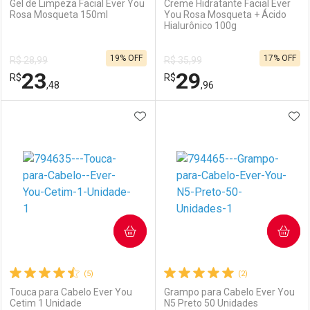
Gel de Limpeza Facial Ever You
Creme Hidratante Facial Ever
Rosa Mosqueta 150ml
You Rosa Mosqueta + Ácido
Hialurônico 100g
Ativar Desconto
Ativar Desconto
19% OFF
17% OFF
R$ 28,99
R$ 35,99
Comprar sem Desconto
Comprar sem Desconto
23
29
R$
Comprar sem Desconto
R$
Comprar sem Desconto
Por R$ 14,99/cada
Por R$ 24,29/cada
,48
,96
Por R$ 14,99/cada
Por R$ 24,29/cada
ADICIONAR AOS FAVORITOS
ADI
FECHAR
FECHAR
F
F
Laboratório
Por Menos
Laboratório
Por Menos
COMPRAR
COMPRAR
(5)
(2)
Touca para Cabelo Ever You
Grampo para Cabelo Ever You
Cetim 1 Unidade
N5 Preto 50 Unidades