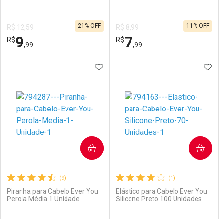
Ativar Desconto
Ativar Desconto
21% OFF
11% OFF
R$ 12,59
R$ 8,99
Comprar sem Desconto
Comprar sem Desconto
9
7
R$
Comprar sem Desconto
R$
Comprar sem Desconto
Por R$ 23,48/cada
Por R$ 29,96/cada
,99
,99
Por R$ 23,48/cada
Por R$ 29,96/cada
ADICIONAR AOS FAVORITOS
ADI
FECHAR
FECHAR
F
F
Laboratório
Por Menos
Laboratório
Por Menos
COMPRAR
COMPRAR
(9)
(1)
Piranha para Cabelo Ever You
Elástico para Cabelo Ever You
Perola Média 1 Unidade
Silicone Preto 100 Unidades
Ativar Desconto
Ativar Desconto