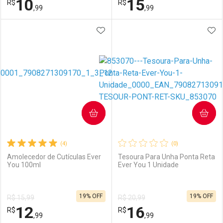
10
15
R$
Comprar sem Desconto
R$
Comprar sem Desconto
Por R$ 21,15/cada
Por R$ 6,59/cada
,99
,99
Por R$ 21,15/cada
Por R$ 6,59/cada
ADICIONAR AOS FAVORITOS
ADI
FECHAR
FECHAR
F
F
Laboratório
Por Menos
Laboratório
Por Menos
COMPRAR
COMPRAR
(4)
(0)
Amolecedor de Cutículas Ever
Tesoura Para Unha Ponta Reta
You 100ml
Ever You 1 Unidade
Ativar Desconto
Ativar Desconto
19% OFF
19% OFF
R$ 15,99
R$ 20,99
Comprar sem Desconto
Comprar sem Desconto
12
16
R$
Comprar sem Desconto
R$
Comprar sem Desconto
Por R$ 10,99/cada
Por R$ 15,99/cada
,99
,99
Por R$ 10,99/cada
Por R$ 15,99/cada