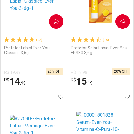
COMPRAR
COMPRAR
(22)
(15)
Protetor Labial Ever You
Protetor Solar Labial Ever You
Clássico 3,6g
FPS30 3,6g
Ativar Desconto
Ativar Desconto
25% OFF
20% OFF
R$ 19,99
R$ 18,98
Comprar sem Desconto
Comprar sem Desconto
14
15
R$
Comprar sem Desconto
R$
Comprar sem Desconto
Por R$ 11,99/cada
Por R$ 10,59/cada
,99
,19
Por R$ 11,99/cada
Por R$ 10,59/cada
ADICIONAR AOS FAVORITOS
ADI
FECHAR
FECHAR
F
F
Laboratório
Por Menos
Laboratório
Por Menos