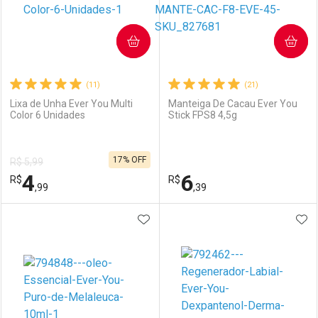
COMPRAR
COMPRAR
(11)
(21)
Lixa de Unha Ever You Multi
Manteiga De Cacau Ever You
Color 6 Unidades
Stick FPS8 4,5g
Ativar Desconto
Ativar Desconto
17% OFF
R$ 5,99
Comprar sem Desconto
Comprar sem Desconto
4
6
R$
Comprar sem Desconto
R$
Comprar sem Desconto
Por R$ 2,99/cada
Por R$ 26,99/cada
,99
,39
Por R$ 2,99/cada
Por R$ 26,99/cada
ADICIONAR AOS FAVORITOS
ADI
FECHAR
FECHAR
F
F
Laboratório
Por Menos
Laboratório
Por Menos