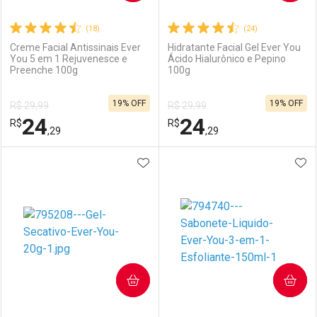
(18)
(24)
Creme Facial Antissinais Ever
Hidratante Facial Gel Ever You
You 5 em 1 Rejuvenesce e
Ácido Hialurônico e Pepino
Preenche 100g
100g
Ativar Desconto
Ativar Desconto
19% OFF
19% OFF
R$ 29,99
R$ 29,99
Comprar sem Desconto
Comprar sem Desconto
24
24
R$
Comprar sem Desconto
R$
Comprar sem Desconto
Por R$ 15,99/cada
Por R$ 71,99/cada
,29
,29
Por R$ 15,99/cada
Por R$ 71,99/cada
ADICIONAR AOS FAVORITOS
ADI
FECHAR
FECHAR
F
F
Laboratório
Por Menos
Laboratório
Por Menos
COMPRAR
COMPRAR