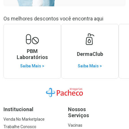
Os melhores descontos você encontra aqui
PBM
DermaClub
Laboratórios
Saiba Mais >
Saiba Mais >
Ir para a Home
Institucional
Nossos
Serviços
Venda No Marketplace
Vacinas
Trabalhe Conosco