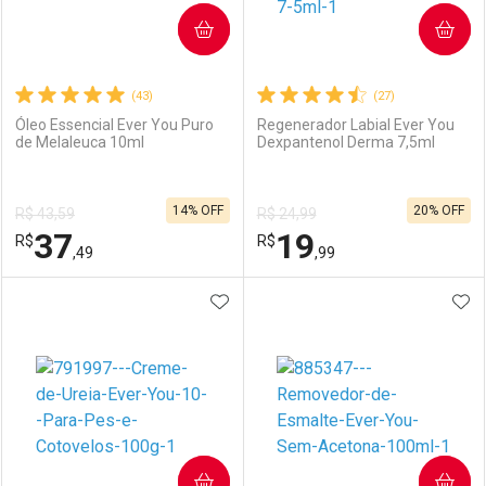
COMPRAR
COMPRAR
(43)
(27)
Óleo Essencial Ever You Puro
Regenerador Labial Ever You
de Melaleuca 10ml
Dexpantenol Derma 7,5ml
Ativar Desconto
Ativar Desconto
14% OFF
20% OFF
R$ 43,59
R$ 24,99
Comprar sem Desconto
Comprar sem Desconto
37
19
R$
Comprar sem Desconto
R$
Comprar sem Desconto
Por R$ 4,99/cada
Por R$ 6,39/cada
,49
,99
Por R$ 4,99/cada
Por R$ 6,39/cada
ADICIONAR AOS FAVORITOS
ADI
FECHAR
FECHAR
F
F
Laboratório
Por Menos
Laboratório
Por Menos
COMPRAR
COMPRAR