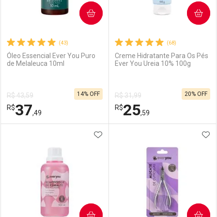
COMPRAR
COMPRAR
(43)
(68)
Óleo Essencial Ever You Puro
Creme Hidratante Para Os Pés
de Melaleuca 10ml
Ever You Ureia 10% 100g
Ativar Desconto
Ativar Desconto
14% OFF
20% OFF
R$ 43,59
R$ 31,99
Comprar sem Desconto
Comprar sem Desconto
37
25
R$
Comprar sem Desconto
R$
Comprar sem Desconto
Por R$ 6,39/cada
Por R$ 2,57/cada
,49
,59
Por R$ 6,39/cada
Por R$ 2,57/cada
ADICIONAR AOS FAVORITOS
ADI
FECHAR
FECHAR
F
F
Laboratório
Por Menos
Laboratório
Por Menos
COMPRAR
COMPRAR