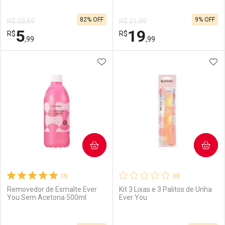
Ativar Desconto
Ativar Desconto
82% OFF
9% OFF
R$ 33,59
R$ 21,99
Comprar sem Desconto
Comprar sem Desconto
5
19
R$
Comprar sem Desconto
R$
Comprar sem Desconto
Por R$ 19,99/cada
Por R$ 54,99/cada
,99
,99
Por R$ 19,99/cada
Por R$ 54,99/cada
ADICIONAR AOS FAVORITOS
ADI
FECHAR
FECHAR
F
F
Laboratório
Por Menos
Laboratório
Por Menos
COMPRAR
COMPRAR
(3)
(0)
Removedor de Esmalte Ever
Kit 3 Lixas e 3 Palitos de Unha
You Sem Acetona 500ml
Ever You
Ativar Desconto
Ativar Desconto