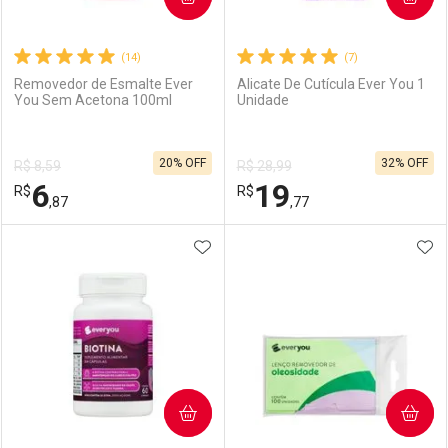
(14)
(7)
Removedor de Esmalte Ever
Alicate De Cutícula Ever You 1
You Sem Acetona 100ml
Unidade
Ativar Desconto
Ativar Desconto
20% OFF
32% OFF
R$ 8,59
R$ 28,99
Comprar sem Desconto
Comprar sem Desconto
6
19
R$
Comprar sem Desconto
R$
Comprar sem Desconto
Por R$ 37,49/cada
Por R$ 25,59/cada
,87
,77
Por R$ 37,49/cada
Por R$ 25,59/cada
ADICIONAR AOS FAVORITOS
ADI
FECHAR
FECHAR
F
F
Laboratório
Por Menos
Laboratório
Por Menos
COMPRAR
COMPRAR