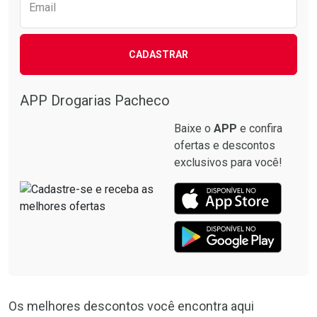
Comprar sem Desconto
Comprar sem Desconto
Email
Comprar sem Desconto
Comprar sem Desconto
Por R$ 6,07/cada
Por R$ 40,49/cada
Por R$ 6,07/cada
Por R$ 40,49/cada
CADASTRAR
APP Drogarias Pacheco
Baixe o
APP
e confira
ofertas e descontos
exclusivos para você!
Os melhores descontos você encontra aqui