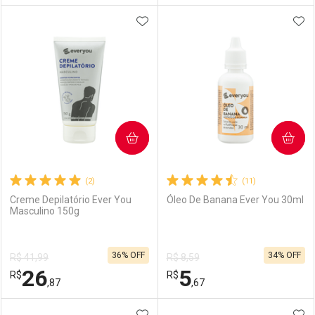
ADICIONAR AOS FAVORITOS
ADI
FECHAR
FECHAR
F
F
Laboratório
Por Menos
Laboratório
Por Menos
COMPRAR
COMPRAR
(2)
(11)
Creme Depilatório Ever You
Óleo De Banana Ever You 30ml
Masculino 150g
Ativar Desconto
Ativar Desconto
36% OFF
34% OFF
R$ 41,99
R$ 8,59
Comprar sem Desconto
Comprar sem Desconto
26
5
R$
Comprar sem Desconto
R$
Comprar sem Desconto
Por R$ 6,01/cada
Por R$ 19,43/cada
,87
,67
Por R$ 6,01/cada
Por R$ 19,43/cada
ADICIONAR AOS FAVORITOS
ADI