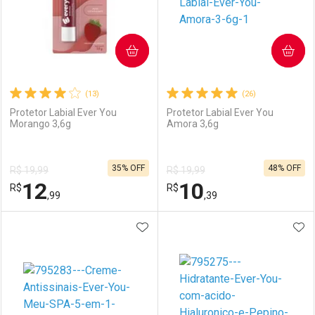
COMPRAR
COMPRAR
(13)
(26)
Protetor Labial Ever You
Protetor Labial Ever You
Morango 3,6g
Amora 3,6g
Ativar Desconto
Ativar Desconto
35% OFF
48% OFF
R$ 19,99
R$ 19,99
Comprar sem Desconto
Comprar sem Desconto
12
10
R$
Comprar sem Desconto
R$
Comprar sem Desconto
Por R$ 12,99/cada
Por R$ 10,39/cada
,99
,39
Por R$ 12,99/cada
Por R$ 10,39/cada
ADICIONAR AOS FAVORITOS
ADI
FECHAR
FECHAR
F
F
Laboratório
Por Menos
Laboratório
Por Menos