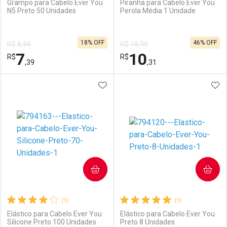
Grampo para Cabelo Ever You
Piranha para Cabelo Ever You
N5 Preto 50 Unidades
Perola Média 1 Unidade
Ativar Desconto
Ativar Desconto
18% OFF
46% OFF
R$ 8,99
R$ 18,99
Comprar sem Desconto
Comprar sem Desconto
7
10
R$
Comprar sem Desconto
R$
Comprar sem Desconto
Por R$ 23,48/cada
Por R$ 29,96/cada
,39
,31
Por R$ 23,48/cada
Por R$ 29,96/cada
ADICIONAR AOS FAVORITOS
ADI
FECHAR
FECHAR
F
F
Laboratório
Por Menos
Laboratório
Por Menos
COMPRAR
COMPRAR
(1)
(1)
Elástico para Cabelo Ever You
Elástico para Cabelo Ever You
Silicone Preto 100 Unidades
Preto 8 Unidades