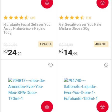
COMPRAR
COMPRAR
(24)
(14)
Hidratante Facial Gel Ever You
Gel Secativo Ever You Pele
Ácido Hialurônico e Pepino
Mista a Oleosa 20g
100g
Ativar Desconto
Ativar Desconto
19% OFF
40% OFF
R$ 29,99
R$ 24,99
Comprar sem Desconto
Comprar sem Desconto
24
14
R$
Comprar sem Desconto
R$
Comprar sem Desconto
Por R$ 10,39/cada
Por R$ 24,29/cada
,29
,99
Por R$ 10,39/cada
Por R$ 24,29/cada
ADICIONAR AOS FAVORITOS
ADI
FECHAR
FECHAR
F
F
Laboratório
Por Menos
Laboratório
Por Menos
COMPRAR
COMPRAR