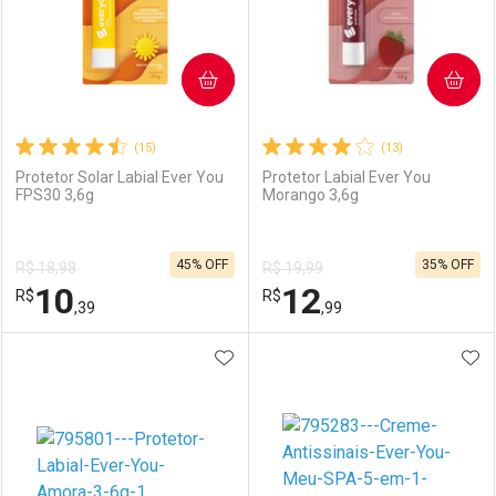
COMPRAR
COMPRAR
(15)
(13)
Protetor Solar Labial Ever You
Protetor Labial Ever You
FPS30 3,6g
Morango 3,6g
Ativar Desconto
Ativar Desconto
45% OFF
35% OFF
R$ 18,98
R$ 19,99
Comprar sem Desconto
Comprar sem Desconto
10
12
R$
Comprar sem Desconto
R$
Comprar sem Desconto
Por R$ 9,11/cada
Por R$ 12,99/cada
,39
,99
Por R$ 9,11/cada
Por R$ 12,99/cada
ADICIONAR AOS FAVORITOS
ADI
FECHAR
FECHAR
F
F
Laboratório
Por Menos
Laboratório
Por Menos