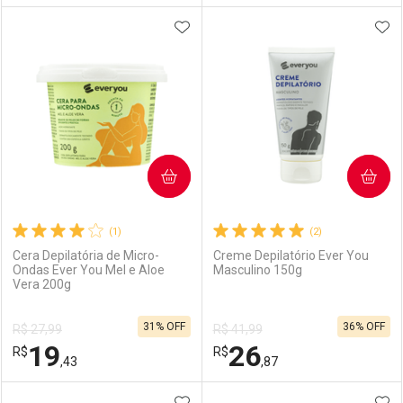
ADICIONAR AOS FAVORITOS
ADI
FECHAR
FECHAR
F
F
Laboratório
Por Menos
Laboratório
Por Menos
COMPRAR
COMPRAR
(1)
(2)
Cera Depilatória de Micro-
Creme Depilatório Ever You
Ondas Ever You Mel e Aloe
Masculino 150g
Vera 200g
Ativar Desconto
Ativar Desconto
31% OFF
36% OFF
R$ 27,99
R$ 41,99
Comprar sem Desconto
Comprar sem Desconto
19
26
R$
Comprar sem Desconto
R$
Comprar sem Desconto
Por R$ 14,61/cada
Por R$ 6,01/cada
,43
,87
Por R$ 14,61/cada
Por R$ 6,01/cada
ADICIONAR AOS FAVORITOS
ADI