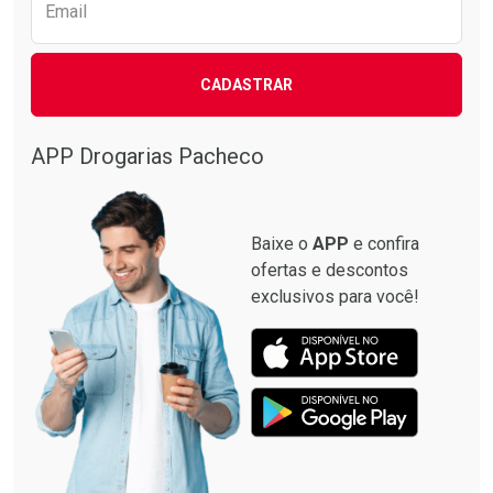
Comprar sem Desconto
Comprar sem Desconto
Email
Comprar sem Desconto
Comprar sem Desconto
Por R$ 8,09/cada
Por R$ 20,29/cada
Por R$ 8,09/cada
Por R$ 20,29/cada
CADASTRAR
APP Drogarias Pacheco
Baixe o
APP
e confira
ofertas e descontos
exclusivos para você!