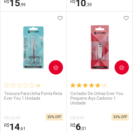
15
10
R$
Comprar sem Desconto
R$
Comprar sem Desconto
Por R$ 21,15/cada
Por R$ 5,67/cada
,99
,39
Por R$ 21,15/cada
Por R$ 5,67/cada
ADICIONAR AOS FAVORITOS
ADI
FECHAR
FECHAR
F
F
Laboratório
Por Menos
Laboratório
Por Menos
COMPRAR
COMPRAR
(0)
(1)
Tesoura Para Unha Ponta Reta
Cortador De Unhas Ever You
Ever You 1 Unidade
Pequeno Aço Carbono 1
Unidade
Ativar Desconto
Ativar Desconto
30% OFF
33% OFF
R$ 20,99
R$ 8,99
Comprar sem Desconto
Comprar sem Desconto
14
6
R$
Comprar sem Desconto
R$
Comprar sem Desconto
Por R$ 15,99/cada
Por R$ 10,39/cada
,61
,01
Por R$ 15,99/cada
Por R$ 10,39/cada