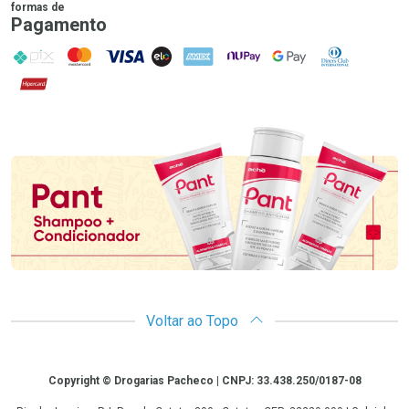
formas de
Pagamento
PIX
MasterCard
VISA
ELO
AMEX
NuPay
Google Pay
Diners Club
Hipercard
Promoção em Destaque
Voltar ao Topo
Copyright
Copyright © Drogarias Pacheco | CNPJ: 33.438.250/0187-08