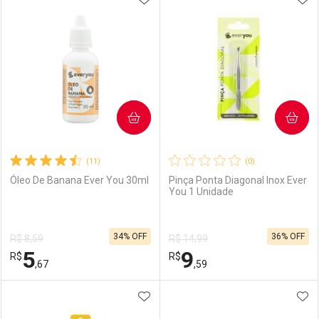
FECHAR
FECHAR
F
F
Laboratório
Por Menos
Laboratório
Por Menos
COMPRAR
COMPRAR
(11)
(0)
Óleo De Banana Ever You 30ml
Pinça Ponta Diagonal Inox Ever
You 1 Unidade
Ativar Desconto
Ativar Desconto
34% OFF
36% OFF
R$ 8,59
R$ 14,99
Comprar sem Desconto
Comprar sem Desconto
5
9
R$
Comprar sem Desconto
R$
Comprar sem Desconto
Por R$ 19,43/cada
Por R$ 26,87/cada
,67
,59
Por R$ 19,43/cada
Por R$ 26,87/cada
ADICIONAR AOS FAVORITOS
ADI
FECHAR
FECHAR
F
F