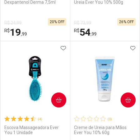
Dexpantenol Derma 7,5ml
Ureia Ever You 10% 500g
Ativar Desconto
Ativar Desconto
20% OFF
26% OFF
R$ 24,99
R$ 73,99
Comprar sem Desconto
Comprar sem Desconto
19
54
R$
Comprar sem Desconto
R$
Comprar sem Desconto
Por R$ 12,95/cada
Por R$ 28,34/cada
,99
,99
Por R$ 12,95/cada
Por R$ 28,34/cada
ADICIONAR AOS FAVORITOS
ADI
FECHAR
FECHAR
F
F
Laboratório
Por Menos
Laboratório
Por Menos
COMPRAR
COMPRAR
(4)
(0)
Escova Massageadora Ever
Creme de Ureia para Mãos
You 1 Unidade
Ever You 10% 60g