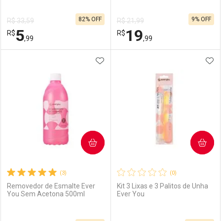
Ativar Desconto
Ativar Desconto
82% OFF
9% OFF
R$ 33,59
R$ 21,99
Comprar sem Desconto
Comprar sem Desconto
5
19
R$
Comprar sem Desconto
R$
Comprar sem Desconto
Por R$ 19,99/cada
Por R$ 54,99/cada
,99
,99
Por R$ 19,99/cada
Por R$ 54,99/cada
ADICIONAR AOS FAVORITOS
ADI
FECHAR
FECHAR
F
F
Laboratório
Por Menos
Laboratório
Por Menos
COMPRAR
COMPRAR
(3)
(0)
Removedor de Esmalte Ever
Kit 3 Lixas e 3 Palitos de Unha
You Sem Acetona 500ml
Ever You
Ativar Desconto
Ativar Desconto