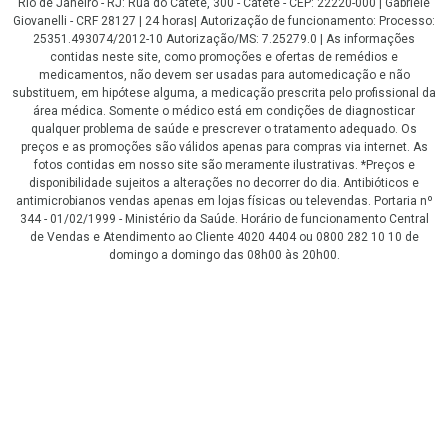
Rio de Janeiro - RJ: Rua do Catete, 300 - Catete - CEP: 22220-000 | Gabriele
Giovanelli - CRF 28127 | 24 horas| Autorização de funcionamento: Processo:
25351.493074/2012-10 Autorização/MS: 7.25279.0 | As informações
contidas neste site, como promoções e ofertas de remédios e
medicamentos, não devem ser usadas para automedicação e não
substituem, em hipótese alguma, a medicação prescrita pelo profissional da
área médica. Somente o médico está em condições de diagnosticar
qualquer problema de saúde e prescrever o tratamento adequado. Os
preços e as promoções são válidos apenas para compras via internet. As
fotos contidas em nosso site são meramente ilustrativas. *Preços e
disponibilidade sujeitos a alterações no decorrer do dia. Antibióticos e
antimicrobianos vendas apenas em lojas físicas ou televendas. Portaria nº
344 - 01/02/1999 - Ministério da Saúde. Horário de funcionamento Central
de Vendas e Atendimento ao Cliente 4020 4404 ou 0800 282 10 10 de
domingo a domingo das 08h00 às 20h00.
LGPD Aceite os Cookies