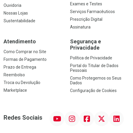
Exames e Testes
Ouvidoria
Serviços Farmacêuticos
Nossas Lojas
Prescrição Digital
Sustentabilidade
Assinatura
Atendimento
Segurança e
Privacidade
Como Comprar no Site
Política de Privacidade
Formas de Pagamento
Portal do Titular de Dados
Prazo de Entrega
Pessoais
Reembolso
Como Protegemos os Seus
Troca ou Devolução
Dados
Marketplace
Configuração de Cookies
YouTube
Instagram
Facebook
Twitter
Linkedin
Redes Sociais