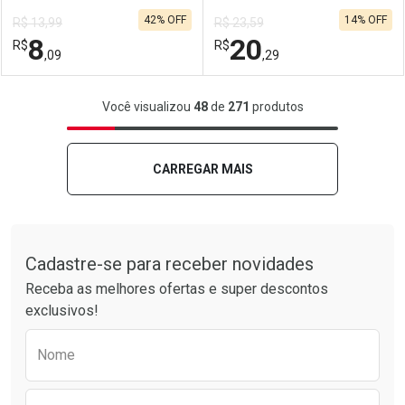
42% OFF
14% OFF
R$ 13,99
R$ 23,59
Comprar sem Desconto
Comprar sem Desconto
8
20
R$
Comprar sem Desconto
R$
Comprar sem Desconto
Por R$ 6,87/cada
Por R$ 7,73/cada
,09
,29
Por R$ 6,87/cada
Por R$ 7,73/cada
FECHAR
FECHAR
F
F
Você visualizou
48
de
271
produtos
Laboratório
Por Menos
Laboratório
Por Menos
CARREGAR MAIS
Tudo sobre a Drogarias Pacheco
Cadastre-se para receber novidades
Receba as melhores ofertas e super descontos
exclusivos!
Preencha o formulário abaixo para receber 
Nome
Ativar Desconto
Ativar Desconto