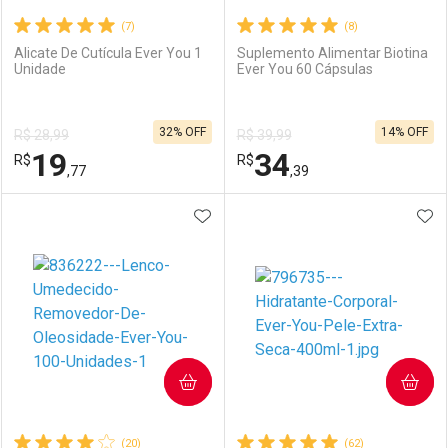
(7)
(8)
Alicate De Cutícula Ever You 1
Suplemento Alimentar Biotina
Unidade
Ever You 60 Cápsulas
Ativar Desconto
Ativar Desconto
32% OFF
14% OFF
R$ 28,99
R$ 39,99
Comprar sem Desconto
Comprar sem Desconto
19
34
R$
Comprar sem Desconto
R$
Comprar sem Desconto
Por R$ 25,59/cada
Por R$ 6,87/cada
,77
,39
Por R$ 25,59/cada
Por R$ 6,87/cada
ADICIONAR AOS FAVORITOS
ADI
FECHAR
FECHAR
F
F
Laboratório
Por Menos
Laboratório
Por Menos
COMPRAR
COMPRAR
(20)
(62)