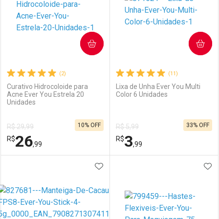
COMPRAR
COMPRAR
(2)
(11)
Curativo Hidrocoloide para
Lixa de Unha Ever You Multi
Acne Ever You Estrela 20
Color 6 Unidades
Unidades
Ativar Desconto
Ativar Desconto
10% OFF
33% OFF
R$ 29,99
R$ 5,99
Comprar sem Desconto
Comprar sem Desconto
26
3
R$
Comprar sem Desconto
R$
Comprar sem Desconto
Por R$ 4,79/cada
Por R$ 24,29/cada
,99
,99
Por R$ 4,79/cada
Por R$ 24,29/cada
ADICIONAR AOS FAVORITOS
ADI
FECHAR
FECHAR
F
F
Laboratório
Por Menos
Laboratório
Por Menos