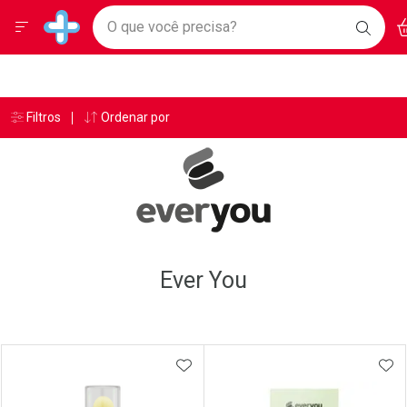
Drogarias Pacheco
Menu
Ac
Ir direto para a home
O que você precisa?
BAIXE
Baixe nosso APP e aproveite Ofertas Exclusivas!
BUSC
O AP
Navegue pela página
Ir direto para o conteúdo
Faça a sua busca
Ir direto para a busca
Ir direto para a conta
Ir direto para a ajuda
Âncoras
Breadcrumb
Filtros
Ordenar por
Drogarias Pacheco
Ever You
Ir direto para a notificações
Ir direto para o carrinho
Ir direto para o menu
Ever You
Prateleira
ADICIONAR AOS FAVORITOS
ADI