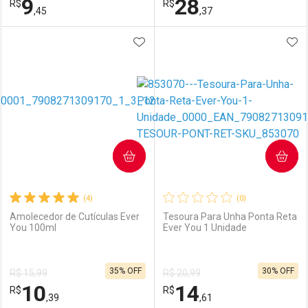
9
28
R$
Comprar sem Desconto
R$
Comprar sem Desconto
Por R$ 21,15/cada
Por R$ 5,67/cada
,45
,37
Por R$ 21,15/cada
Por R$ 5,67/cada
ADICIONAR AOS FAVORITOS
ADI
FECHAR
FECHAR
F
F
Laboratório
Por Menos
Laboratório
Por Menos
COMPRAR
COMPRAR
(4)
(0)
Amolecedor de Cutículas Ever
Tesoura Para Unha Ponta Reta
You 100ml
Ever You 1 Unidade
Ativar Desconto
Ativar Desconto
35% OFF
30% OFF
R$ 15,99
R$ 20,99
Comprar sem Desconto
Comprar sem Desconto
10
14
R$
Comprar sem Desconto
R$
Comprar sem Desconto
Por R$ 9,45/cada
Por R$ 28,37/cada
,39
,61
Por R$ 9,45/cada
Por R$ 28,37/cada