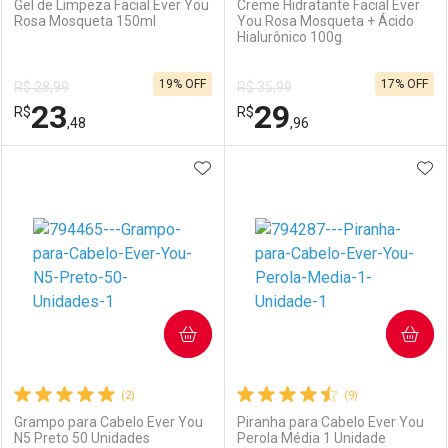
Gel de Limpeza Facial Ever You
Creme Hidratante Facial Ever
Rosa Mosqueta 150ml
You Rosa Mosqueta + Ácido
Hialurônico 100g
Ativar Desconto
Ativar Desconto
19% OFF
17% OFF
R$ 28,99
R$ 35,99
Comprar sem Desconto
Comprar sem Desconto
23
29
R$
Comprar sem Desconto
R$
Comprar sem Desconto
Por R$ 19,43/cada
Por R$ 24,29/cada
,48
,96
Por R$ 19,43/cada
Por R$ 24,29/cada
ADICIONAR AOS FAVORITOS
ADI
FECHAR
FECHAR
F
F
Laboratório
Por Menos
Laboratório
Por Menos
COMPRAR
COMPRAR
(2)
(9)
Grampo para Cabelo Ever You
Piranha para Cabelo Ever You
N5 Preto 50 Unidades
Perola Média 1 Unidade