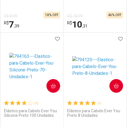
Ativar Desconto
Ativar Desconto
18% OFF
46% OFF
R$ 8,99
R$ 18,99
Comprar sem Desconto
Comprar sem Desconto
7
10
R$
Comprar sem Desconto
R$
Comprar sem Desconto
Por R$ 23,48/cada
Por R$ 29,96/cada
,39
,31
Por R$ 23,48/cada
Por R$ 29,96/cada
ADICIONAR AOS FAVORITOS
ADI
FECHAR
FECHAR
F
F
Laboratório
Por Menos
Laboratório
Por Menos
COMPRAR
COMPRAR
(1)
(1)
Elástico para Cabelo Ever You
Elástico para Cabelo Ever You
Silicone Preto 100 Unidades
Preto 8 Unidades
Ativar Desconto
Ativar Desconto