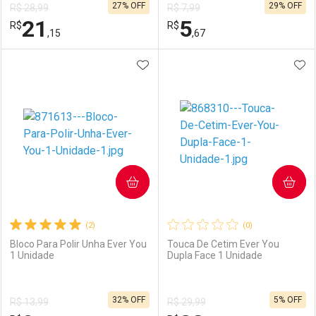
27% OFF
29% OFF
R$ 28,99
R$ 7,99
Comprar sem Desconto
Comprar sem Desconto
21
5
R$
Comprar sem Desconto
R$
Comprar sem Desconto
Por R$ 5,99/cada
Por R$ 19,99/cada
,15
,67
Por R$ 5,99/cada
Por R$ 19,99/cada
ADICIONAR AOS FAVORITOS
ADI
FECHAR
FECHAR
F
F
Laboratório
Por Menos
Laboratório
Por Menos
COMPRAR
COMPRAR
(2)
(0)
Bloco Para Polir Unha Ever You
Touca De Cetim Ever You
1 Unidade
Dupla Face 1 Unidade
Ativar Desconto
Ativar Desconto
32% OFF
5% OFF
R$ 13,99
R$ 29,99
Comprar sem Desconto
Comprar sem Desconto