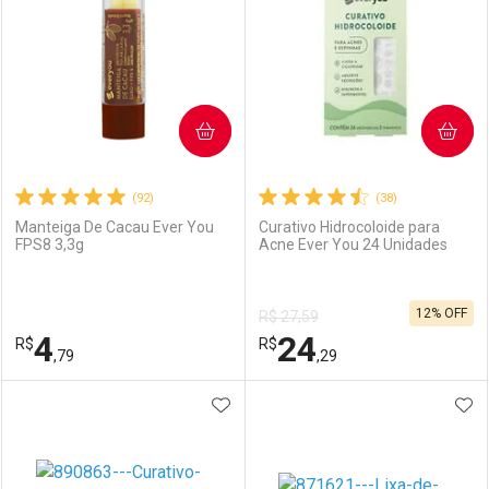
COMPRAR
COMPRAR
(92)
(38)
Manteiga De Cacau Ever You
Curativo Hidrocoloide para
FPS8 3,3g
Acne Ever You 24 Unidades
12% OFF
R$ 27,59
4
24
R$
R$
,79
,29
ADICIONAR AOS FAVORITOS
ADI
FECHAR
FECHAR
F
F
Laboratório
Por Menos
Laboratório
Por Menos