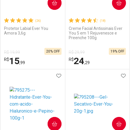
COMPRAR
COMPRAR
(26)
(18)
Protetor Labial Ever You
Creme Facial Antissinais Ever
Amora 3,6g
You 5 em 1 Rejuvenesce e
Preenche 100g
Ativar Desconto
Ativar Desconto
20% OFF
19% OFF
R$ 19,99
R$ 29,99
Comprar sem Desconto
Comprar sem Desconto
15
24
R$
Comprar sem Desconto
R$
Comprar sem Desconto
Por R$ 12,99/cada
Por R$ 40,49/cada
,99
,29
Por R$ 12,99/cada
Por R$ 40,49/cada
ADICIONAR AOS FAVORITOS
ADI
FECHAR
FECHAR
F
F
Laboratório
Por Menos
Laboratório
Por Menos
COMPRAR
COMPRAR