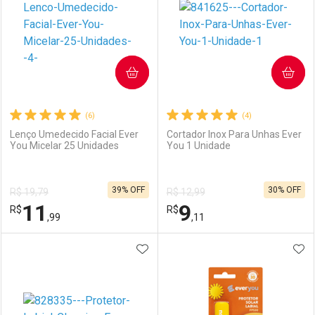
COMPRAR
COMPRAR
(6)
(4)
Lenço Umedecido Facial Ever
Cortador Inox Para Unhas Ever
You Micelar 25 Unidades
You 1 Unidade
Ativar Desconto
Ativar Desconto
39% OFF
30% OFF
R$ 19,79
R$ 12,99
Comprar sem Desconto
Comprar sem Desconto
11
9
R$
Comprar sem Desconto
R$
Comprar sem Desconto
Por R$ 9,59/cada
Por R$ 9,11/cada
,99
,11
Por R$ 9,59/cada
Por R$ 9,11/cada
ADICIONAR AOS FAVORITOS
ADI
FECHAR
FECHAR
F
F
Laboratório
Por Menos
Laboratório
Por Menos