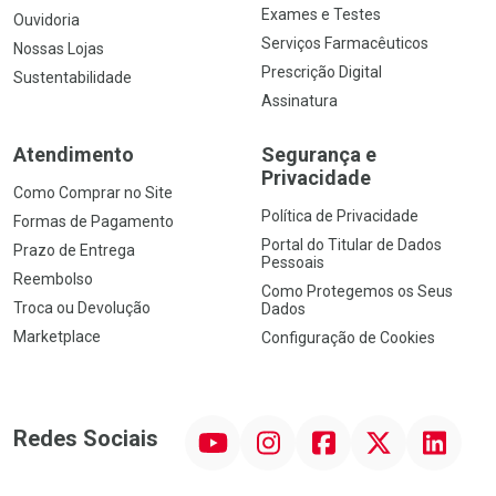
Exames e Testes
Ouvidoria
Serviços Farmacêuticos
Nossas Lojas
Prescrição Digital
Sustentabilidade
Assinatura
Atendimento
Segurança e
Privacidade
Como Comprar no Site
Política de Privacidade
Formas de Pagamento
Portal do Titular de Dados
Prazo de Entrega
Pessoais
Reembolso
Como Protegemos os Seus
Troca ou Devolução
Dados
Marketplace
Configuração de Cookies
YouTube
Instagram
Facebook
Twitter
Linkedin
Redes Sociais