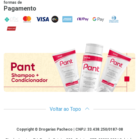
formas de
Pagamento
PIX
MasterCard
VISA
ELO
AMEX
NuPay
Google Pay
Diners Club
Hipercard
Promoção em Destaque
Voltar ao Topo
Copyright
Copyright © Drogarias Pacheco | CNPJ: 33.438.250/0187-08