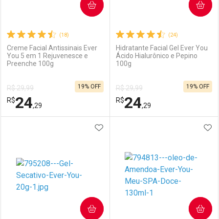
COMPRAR
COMPRAR
(18)
(24)
Creme Facial Antissinais Ever
Hidratante Facial Gel Ever You
You 5 em 1 Rejuvenesce e
Ácido Hialurônico e Pepino
Preenche 100g
100g
Ativar Desconto
Ativar Desconto
19% OFF
19% OFF
R$ 29,99
R$ 29,99
Comprar sem Desconto
Comprar sem Desconto
24
24
R$
Comprar sem Desconto
R$
Comprar sem Desconto
Por R$ 40,49/cada
Por R$ 10,39/cada
,29
,29
Por R$ 40,49/cada
Por R$ 10,39/cada
ADICIONAR AOS FAVORITOS
ADI
FECHAR
FECHAR
F
F
Laboratório
Por Menos
Laboratório
Por Menos
COMPRAR
COMPRAR