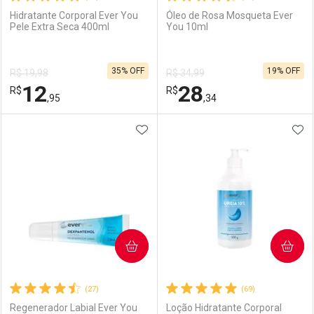
Hidratante Corporal Ever You
Óleo de Rosa Mosqueta Ever
Pele Extra Seca 400ml
You 10ml
Ativar Desconto
Ativar Desconto
35% OFF
19% OFF
R$ 19,98
R$ 34,99
Comprar sem Desconto
Comprar sem Desconto
12
28
R$
Comprar sem Desconto
R$
Comprar sem Desconto
Por R$ 34,39/cada
Por R$ 5,66/cada
,95
,34
Por R$ 34,39/cada
Por R$ 5,66/cada
ADICIONAR AOS FAVORITOS
ADI
FECHAR
FECHAR
F
F
Laboratório
Por Menos
Laboratório
Por Menos
COMPRAR
COMPRAR
(27)
(69)
Regenerador Labial Ever You
Loção Hidratante Corporal