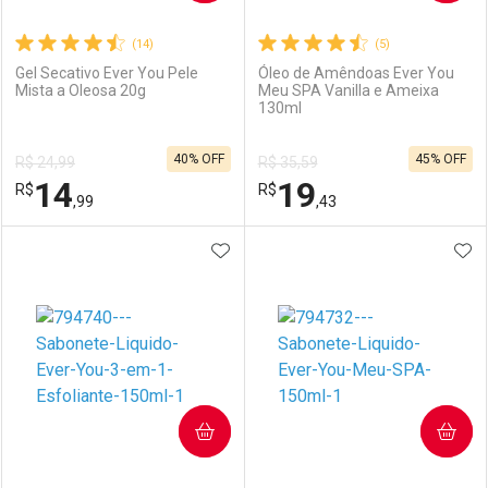
(14)
(5)
Gel Secativo Ever You Pele
Óleo de Amêndoas Ever You
Mista a Oleosa 20g
Meu SPA Vanilla e Ameixa
130ml
Ativar Desconto
Ativar Desconto
40% OFF
45% OFF
R$ 24,99
R$ 35,59
Comprar sem Desconto
Comprar sem Desconto
14
19
R$
Comprar sem Desconto
R$
Comprar sem Desconto
Por R$ 24,29/cada
Por R$ 24,29/cada
,99
,43
Por R$ 24,29/cada
Por R$ 24,29/cada
ADICIONAR AOS FAVORITOS
ADI
FECHAR
FECHAR
F
F
Laboratório
Por Menos
Laboratório
Por Menos
COMPRAR
COMPRAR