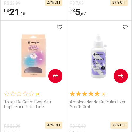
27% OFF
29% OFF
R$ 28,99
R$ 7,99
Comprar sem Desconto
Comprar sem Desconto
21
5
R$
Comprar sem Desconto
R$
Comprar sem Desconto
Por R$ 5,99/cada
Por R$ 19,99/cada
,15
,67
Por R$ 5,99/cada
Por R$ 19,99/cada
ADICIONAR AOS FAVORITOS
ADI
FECHAR
FECHAR
F
F
Laboratório
Por Menos
Laboratório
Por Menos
COMPRAR
COMPRAR
(0)
(4)
Touca De Cetim Ever You
Amolecedor de Cutículas Ever
Dupla Face 1 Unidade
You 100ml
Ativar Desconto
Ativar Desconto
47% OFF
35% OFF
R$ 29,99
R$ 15,99
Comprar sem Desconto
Comprar sem Desconto