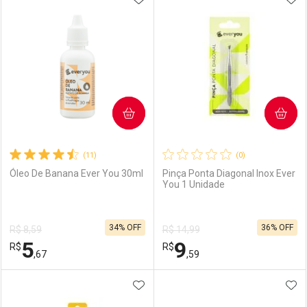
FECHAR
FECHAR
F
F
Laboratório
Por Menos
Laboratório
Por Menos
COMPRAR
COMPRAR
(11)
(0)
Óleo De Banana Ever You 30ml
Pinça Ponta Diagonal Inox Ever
You 1 Unidade
Ativar Desconto
Ativar Desconto
34% OFF
36% OFF
R$ 8,59
R$ 14,99
Comprar sem Desconto
Comprar sem Desconto
5
9
R$
Comprar sem Desconto
R$
Comprar sem Desconto
Por R$ 19,43/cada
Por R$ 26,87/cada
,67
,59
Por R$ 19,43/cada
Por R$ 26,87/cada
ADICIONAR AOS FAVORITOS
ADI
FECHAR
FECHAR
F
F