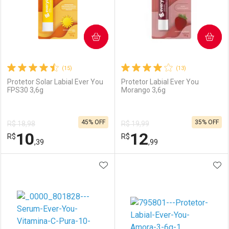
COMPRAR
COMPRAR
(15)
(13)
Protetor Solar Labial Ever You
Protetor Labial Ever You
FPS30 3,6g
Morango 3,6g
Ativar Desconto
Ativar Desconto
45% OFF
35% OFF
R$ 18,98
R$ 19,99
Comprar sem Desconto
Comprar sem Desconto
10
12
R$
Comprar sem Desconto
R$
Comprar sem Desconto
Por R$ 9,11/cada
Por R$ 12,99/cada
,39
,99
Por R$ 9,11/cada
Por R$ 12,99/cada
ADICIONAR AOS FAVORITOS
ADI
FECHAR
FECHAR
F
F
Laboratório
Por Menos
Laboratório
Por Menos