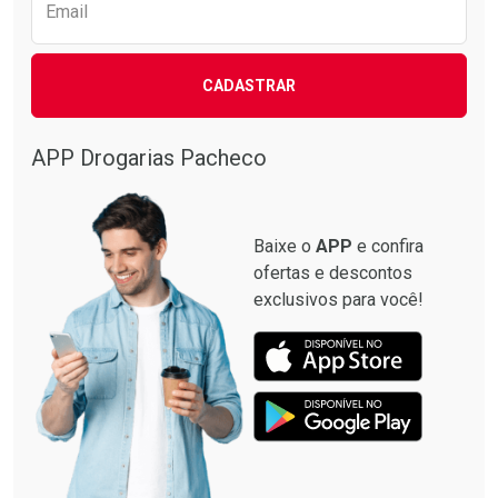
Comprar sem Desconto
Comprar sem Desconto
Email
Comprar sem Desconto
Comprar sem Desconto
Por R$ 7,73/cada
Por R$ 8,09/cada
Por R$ 7,73/cada
Por R$ 8,09/cada
CADASTRAR
APP Drogarias Pacheco
Baixe o
APP
e confira
ofertas e descontos
exclusivos para você!