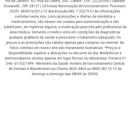
Rio de Janeiro - RJ: Rua do Catete, 300 - Catete - CEP: 22220-000 | Gabriele
Giovanelli - CRF 28127 | 24 horas| Autorização de funcionamento: Processo:
25351.493074/2012-10 Autorização/MS: 7.25279.0 | As informações
contidas neste site, como promoções e ofertas de remédios e
medicamentos, não devem ser usadas para automedicação e não
substituem, em hipótese alguma, a medicação prescrita pelo profissional da
área médica. Somente o médico está em condições de diagnosticar
qualquer problema de saúde e prescrever o tratamento adequado. Os
preços e as promoções são válidos apenas para compras via internet. As
fotos contidas em nosso site são meramente ilustrativas. *Preços e
disponibilidade sujeitos a alterações no decorrer do dia. Antibióticos e
antimicrobianos vendas apenas em lojas físicas ou televendas. Portaria nº
344 - 01/02/1999 - Ministério da Saúde. Horário de funcionamento Central
de Vendas e Atendimento ao Cliente 4020 4404 ou 0800 282 10 10 de
domingo a domingo das 08h00 às 20h00.
LGPD Aceite os Cookies