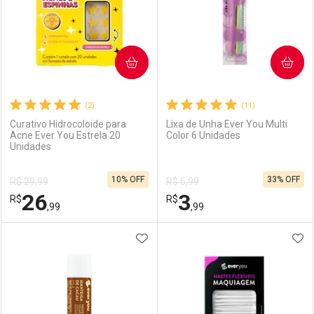
COMPRAR
COMPRAR
(2)
(11)
Curativo Hidrocoloide para
Lixa de Unha Ever You Multi
Acne Ever You Estrela 20
Color 6 Unidades
Unidades
Ativar Desconto
Ativar Desconto
10% OFF
33% OFF
R$ 29,99
R$ 5,99
Comprar sem Desconto
Comprar sem Desconto
26
3
R$
Comprar sem Desconto
R$
Comprar sem Desconto
Por R$ 4,79/cada
Por R$ 24,29/cada
,99
,99
Por R$ 4,79/cada
Por R$ 24,29/cada
ADICIONAR AOS FAVORITOS
ADI
FECHAR
FECHAR
F
F
Laboratório
Por Menos
Laboratório
Por Menos