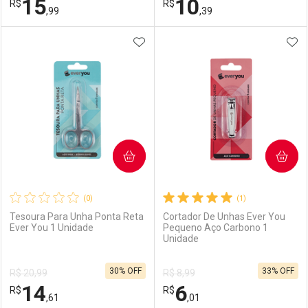
15
10
R$
Comprar sem Desconto
R$
Comprar sem Desconto
Por R$ 21,15/cada
Por R$ 5,67/cada
,99
,39
Por R$ 21,15/cada
Por R$ 5,67/cada
ADICIONAR AOS FAVORITOS
ADI
FECHAR
FECHAR
F
F
Laboratório
Por Menos
Laboratório
Por Menos
COMPRAR
COMPRAR
(0)
(1)
Tesoura Para Unha Ponta Reta
Cortador De Unhas Ever You
Ever You 1 Unidade
Pequeno Aço Carbono 1
Unidade
Ativar Desconto
Ativar Desconto
30% OFF
33% OFF
R$ 20,99
R$ 8,99
Comprar sem Desconto
Comprar sem Desconto
14
6
R$
Comprar sem Desconto
R$
Comprar sem Desconto
Por R$ 15,99/cada
Por R$ 10,39/cada
,61
,01
Por R$ 15,99/cada
Por R$ 10,39/cada