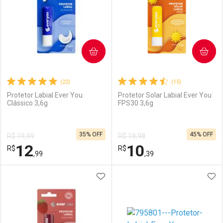
COMPRAR
COMPRAR
(22)
(15)
Protetor Labial Ever You
Protetor Solar Labial Ever You
Clássico 3,6g
FPS30 3,6g
Ativar Desconto
Ativar Desconto
35% OFF
45% OFF
R$ 19,99
R$ 18,98
Comprar sem Desconto
Comprar sem Desconto
12
10
R$
Comprar sem Desconto
R$
Comprar sem Desconto
Por R$ 11,99/cada
Por R$ 9,11/cada
,99
,39
Por R$ 11,99/cada
Por R$ 9,11/cada
ADICIONAR AOS FAVORITOS
ADI
FECHAR
FECHAR
F
F
Laboratório
Por Menos
Laboratório
Por Menos