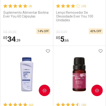
(8)
(20)
Suplemento Alimentar Biotina
Lenço Removedor De
Ever You 60 Cápsulas
Oleosidade Ever You 100
Unidades
Ativar Desconto
Ativar Desconto
14% OFF
43% OFF
R$ 39,99
R$ 9,99
Comprar sem Desconto
Comprar sem Desconto
34
5
R$
Comprar sem Desconto
R$
Comprar sem Desconto
Por R$ 6,87/cada
Por R$ 19,77/cada
,39
,66
Por R$ 6,87/cada
Por R$ 19,77/cada
ADICIONAR AOS FAVORITOS
ADI
FECHAR
FECHAR
F
F
Laboratório
Por Menos
Laboratório
Por Menos
COMPRAR
COMPRAR
(62)
(50)