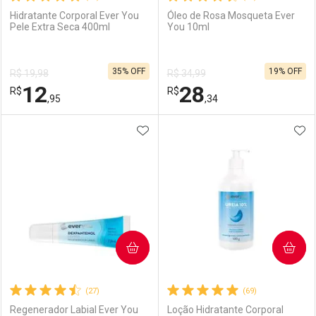
Hidratante Corporal Ever You
Óleo de Rosa Mosqueta Ever
Pele Extra Seca 400ml
You 10ml
Ativar Desconto
Ativar Desconto
35% OFF
19% OFF
R$ 19,98
R$ 34,99
Comprar sem Desconto
Comprar sem Desconto
12
28
R$
Comprar sem Desconto
R$
Comprar sem Desconto
Por R$ 34,39/cada
Por R$ 5,66/cada
,95
,34
Por R$ 34,39/cada
Por R$ 5,66/cada
ADICIONAR AOS FAVORITOS
ADI
FECHAR
FECHAR
F
F
Laboratório
Por Menos
Laboratório
Por Menos
COMPRAR
COMPRAR
(27)
(69)
Regenerador Labial Ever You
Loção Hidratante Corporal