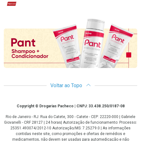
Hipercard
Promoção em Destaque
Voltar ao Topo
Copyright
Copyright © Drogarias Pacheco | CNPJ: 33.438.250/0187-08
Rio de Janeiro - RJ: Rua do Catete, 300 - Catete - CEP: 22220-000 | Gabriele
Giovanelli - CRF 28127 | 24 horas| Autorização de funcionamento: Processo:
25351.493074/2012-10 Autorização/MS: 7.25279.0 | As informações
contidas neste site, como promoções e ofertas de remédios e
medicamentos, não devem ser usadas para automedicação e não