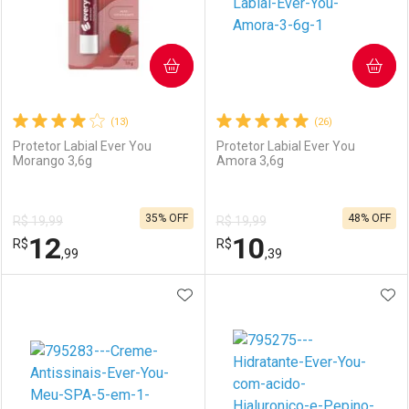
COMPRAR
COMPRAR
(13)
(26)
Protetor Labial Ever You
Protetor Labial Ever You
Morango 3,6g
Amora 3,6g
Ativar Desconto
Ativar Desconto
35% OFF
48% OFF
R$ 19,99
R$ 19,99
Comprar sem Desconto
Comprar sem Desconto
12
10
R$
Comprar sem Desconto
R$
Comprar sem Desconto
Por R$ 12,99/cada
Por R$ 10,39/cada
,99
,39
Por R$ 12,99/cada
Por R$ 10,39/cada
ADICIONAR AOS FAVORITOS
ADI
FECHAR
FECHAR
F
F
Laboratório
Por Menos
Laboratório
Por Menos