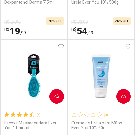
Dexpantenol Derma 7,5ml
Ureia Ever You 10% 500g
Ativar Desconto
Ativar Desconto
20% OFF
26% OFF
R$ 24,99
R$ 73,99
Comprar sem Desconto
Comprar sem Desconto
19
54
R$
Comprar sem Desconto
R$
Comprar sem Desconto
Por R$ 12,95/cada
Por R$ 28,34/cada
,99
,99
Por R$ 12,95/cada
Por R$ 28,34/cada
ADICIONAR AOS FAVORITOS
ADI
FECHAR
FECHAR
F
F
Laboratório
Por Menos
Laboratório
Por Menos
COMPRAR
COMPRAR
(4)
(0)
Escova Massageadora Ever
Creme de Ureia para Mãos
You 1 Unidade
Ever You 10% 60g