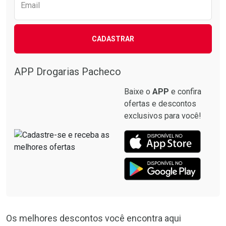
Comprar sem Desconto
Comprar sem Desconto
Email
Comprar sem Desconto
Comprar sem Desconto
Por R$ 6,07/cada
Por R$ 40,49/cada
Por R$ 6,07/cada
Por R$ 40,49/cada
CADASTRAR
APP Drogarias Pacheco
Baixe o
APP
e confira
ofertas e descontos
exclusivos para você!
Os melhores descontos você encontra aqui