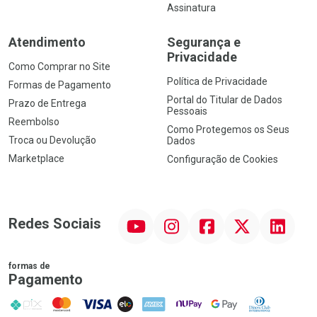
Assinatura
Atendimento
Segurança e
Privacidade
Como Comprar no Site
Política de Privacidade
Formas de Pagamento
Portal do Titular de Dados
Prazo de Entrega
Pessoais
Reembolso
Como Protegemos os Seus
Troca ou Devolução
Dados
Marketplace
Configuração de Cookies
YouTube
Instagram
Facebook
Twitter
Linkedin
Redes Sociais
formas de
Pagamento
PIX
MasterCard
VISA
ELO
AMEX
NuPay
Google Pay
Diners Club