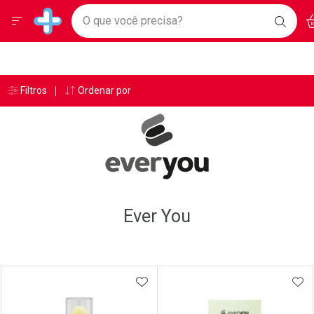
Drogarias Pacheco
Menu
Ac
Ir direto para a home
O que você precisa?
BAIXE
Baixe nosso APP e aproveite Ofertas Exclusivas!
BUSC
O AP
Navegue pela página
Ir direto para o conteúdo
Faça a sua busca
Ir direto para a busca
Ir direto para a conta
Ir direto para a ajuda
Âncoras
Breadcrumb
Filtros
Ordenar por
Drogarias Pacheco
Ever You
Ir direto para a notificações
Ir direto para o carrinho
Ir direto para o menu
Ever You
Prateleira
ADICIONAR AOS FAVORITOS
ADI