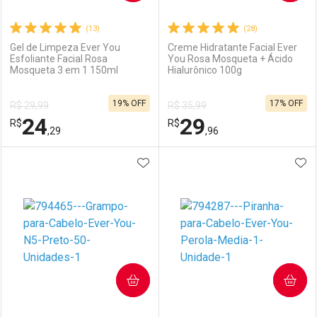
(13)
(28)
Gel de Limpeza Ever You
Creme Hidratante Facial Ever
Esfoliante Facial Rosa
You Rosa Mosqueta + Ácido
Mosqueta 3 em 1 150ml
Hialurônico 100g
Ativar Desconto
Ativar Desconto
19% OFF
17% OFF
R$ 29,99
R$ 35,99
Comprar sem Desconto
Comprar sem Desconto
24
29
R$
Comprar sem Desconto
R$
Comprar sem Desconto
Por R$ 14,99/cada
Por R$ 19,43/cada
,29
,96
Por R$ 14,99/cada
Por R$ 19,43/cada
ADICIONAR AOS FAVORITOS
ADI
FECHAR
FECHAR
F
F
Laboratório
Por Menos
Laboratório
Por Menos
COMPRAR
COMPRAR