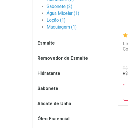
Sabonete (2)
Água Micelar (1)
Loção (1)
Maquiagem (1)
Esmalte
Li
Co
Removedor de Esmalte
R$
Hidratante
R$
Sabonete
Alicate de Unha
Óleo Essencial
L
P