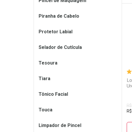
Pincel de Maquiagem
Piranha de Cabelo
L
P
Protetor Labial
Selador de Cutícula
Tesoura
Tiara
Lo
Ur
Tônico Facial
R$
Touca
R$
Limpador de Pincel