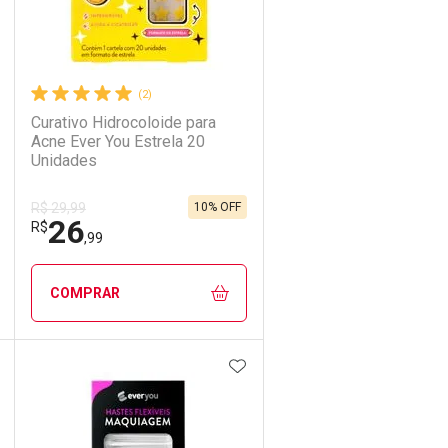
(2)
Curativo Hidrocoloide para
Acne Ever You Estrela 20
Unidades
10% OFF
R$ 29,99
26
R$
,99
COMPRAR
DICIONAR AOS FAVORITOS
ADICIONAR AOS FAVORIT
ECHAR
ECHAR
FECHAR
FECHAR
Laboratório
Por Menos