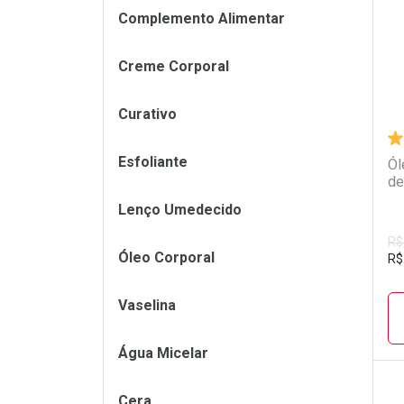
Complemento Alimentar
Creme Corporal
Curativo
Esfoliante
Ól
de
Lenço Umedecido
R$
Óleo Corporal
R$
Vaselina
Água Micelar
Cera