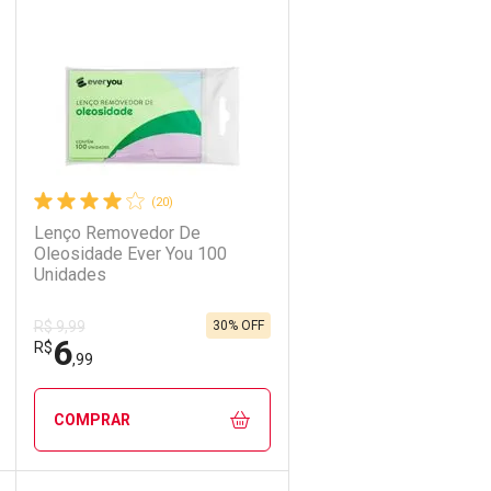
Laboratório
Por Menos
(20)
Lenço Removedor De
Oleosidade Ever You 100
Unidades
30% OFF
R$ 9,99
6
Ativar Desconto
R$
,99
Comprar sem Desconto
Comprar sem Desconto
COMPRAR
Por R$ 6,87/cada
Por R$ 6,87/cada