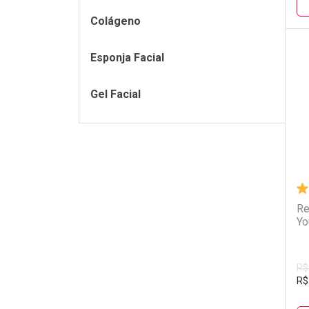
Colágeno
Esponja Facial
L
P
Gel Facial
Re
Yo
R$
R$