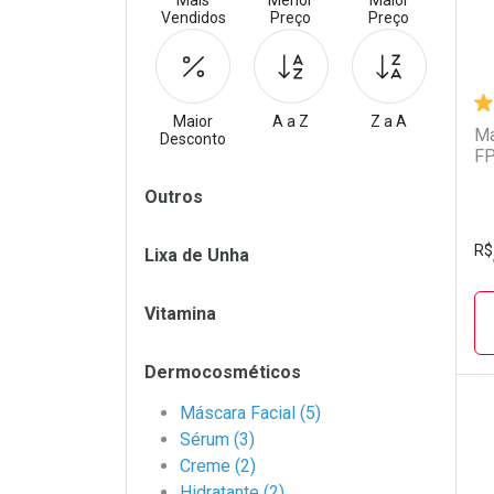
Mais
Menor
Maior
Vendidos
Preço
Preço
Maior
A a Z
Z a A
Ma
Desconto
FP
Filtros
Outros
R$
Lixa de Unha
Vitamina
Dermocosméticos
Máscara Facial (5)
Sérum (3)
L
P
Creme (2)
Hidratante (2)