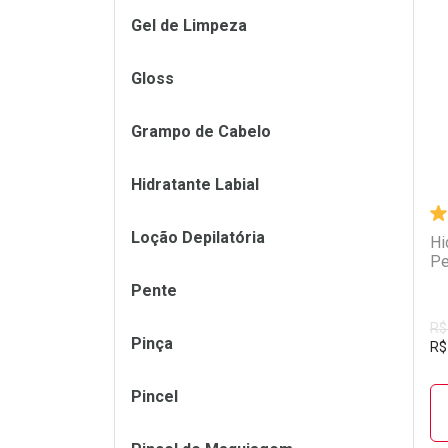
Gel de Limpeza
L
P
Gloss
Grampo de Cabelo
Hidratante Labial
Loção Depilatória
Hi
Pe
Pente
R$
Pinça
R$
Pincel