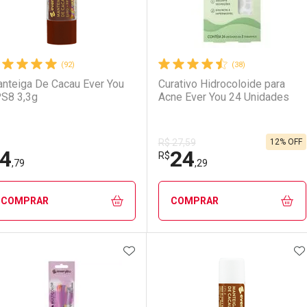
(92)
(38)
nteiga De Cacau Ever You
Curativo Hidrocoloide para
S8 3,3g
Acne Ever You 24 Unidades
12% OFF
R$ 27,59
4
24
R$
,79
,29
COMPRAR
COMPRAR
ADICIONAR AOS FAVORITOS
A
FECHAR
FECHAR
F
F
aboratório
or Menos
Laboratório
Por Menos