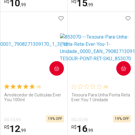
10
15
R$
Comprar sem Desconto
R$
Comprar sem Desconto
Por R$ 21,15/cada
Por R$ 6,59/cada
,99
,99
Por R$ 21,15/cada
Por R$ 6,59/cada
ADICIONAR AOS FAVORITOS
ADI
FECHAR
FECHAR
F
F
Laboratório
Por Menos
Laboratório
Por Menos
COMPRAR
COMPRAR
(4)
(0)
Amolecedor de Cutículas Ever
Tesoura Para Unha Ponta Reta
You 100ml
Ever You 1 Unidade
Ativar Desconto
Ativar Desconto
19% OFF
19% OFF
R$ 15,99
R$ 20,99
Comprar sem Desconto
Comprar sem Desconto
12
16
R$
Comprar sem Desconto
R$
Comprar sem Desconto
Por R$ 10,99/cada
Por R$ 15,99/cada
,99
,99
Por R$ 10,99/cada
Por R$ 15,99/cada