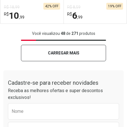
42% OFF
19% OFF
R$ 18,99
R$ 8,59
Comprar sem Desconto
Comprar sem Desconto
10
6
R$
Comprar sem Desconto
R$
Comprar sem Desconto
Por R$ 9,99/cada
Por R$ 7,99/cada
,99
,99
Por R$ 9,99/cada
Por R$ 7,99/cada
FECHAR
FECHAR
F
F
Você visualizou
48
de
271
produtos
Laboratório
Por Menos
Laboratório
Por Menos
CARREGAR MAIS
Tudo sobre a Drogarias Pacheco
Cadastre-se para receber novidades
Receba as melhores ofertas e super descontos
exclusivos!
Preencha o formulário abaixo para receber 
Nome
Ativar Desconto
Ativar Desconto