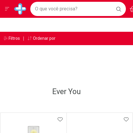
Drogarias Pacheco
Menu
Ac
Ir direto para a home
O que você precisa?
BAIXE
Baixe nosso APP e aproveite Ofertas Exclusivas!
BUSC
O AP
Navegue pela página
Ir direto para o conteúdo
Faça a sua busca
Ir direto para a busca
Ir direto para a conta
Ir direto para a ajuda
Âncoras
Breadcrumb
Filtros
Ordenar por
Drogarias Pacheco
Ever You
Ir direto para a notificações
Ir direto para o carrinho
Ir direto para o menu
Ever You
Prateleira
ADICIONAR AOS FAVORITOS
ADI