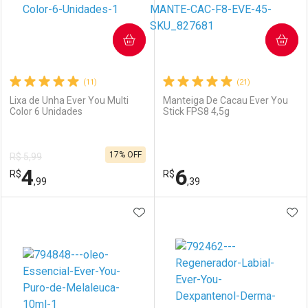
COMPRAR
COMPRAR
(11)
(21)
Lixa de Unha Ever You Multi
Manteiga De Cacau Ever You
Color 6 Unidades
Stick FPS8 4,5g
Ativar Desconto
Ativar Desconto
17% OFF
R$ 5,99
Comprar sem Desconto
Comprar sem Desconto
4
6
R$
Comprar sem Desconto
R$
Comprar sem Desconto
Por R$ 2,99/cada
Por R$ 26,99/cada
,99
,39
Por R$ 2,99/cada
Por R$ 26,99/cada
ADICIONAR AOS FAVORITOS
ADI
FECHAR
FECHAR
F
F
Laboratório
Por Menos
Laboratório
Por Menos