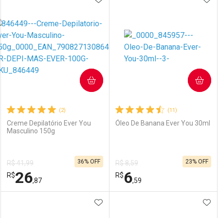
FECHAR
FECHAR
F
F
Laboratório
Por Menos
Laboratório
Por Menos
COMPRAR
COMPRAR
(2)
(11)
Creme Depilatório Ever You
Óleo De Banana Ever You 30ml
Masculino 150g
Ativar Desconto
Ativar Desconto
36% OFF
23% OFF
R$ 41,99
R$ 8,59
Comprar sem Desconto
Comprar sem Desconto
26
6
R$
Comprar sem Desconto
R$
Comprar sem Desconto
Por R$ 6,99/cada
Por R$ 22,59/cada
,87
,59
Por R$ 6,99/cada
Por R$ 22,59/cada
ADICIONAR AOS FAVORITOS
ADI
FECHAR
FECHAR
F
F