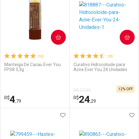
COMPRAR
COMPRAR
(92)
(38)
Manteiga De Cacau Ever You
Curativo Hidrocoloide para
FPS8 3,3g
Acne Ever You 24 Unidades
12% OFF
R$ 27,59
4
24
R$
R$
,79
,29
ADICIONAR AOS FAVORITOS
ADI
FECHAR
FECHAR
F
F
Laboratório
Por Menos
Laboratório
Por Menos