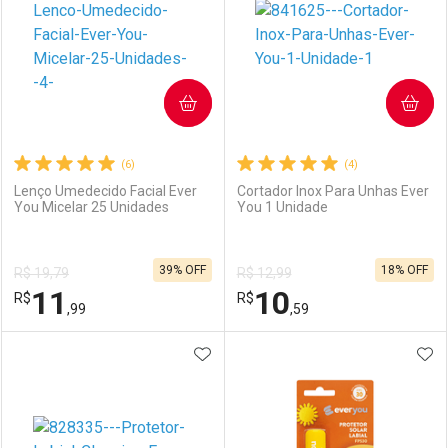
COMPRAR
COMPRAR
(6)
(4)
Lenço Umedecido Facial Ever
Cortador Inox Para Unhas Ever
You Micelar 25 Unidades
You 1 Unidade
Ativar Desconto
Ativar Desconto
39% OFF
18% OFF
R$ 19,79
R$ 12,99
Comprar sem Desconto
Comprar sem Desconto
11
10
R$
Comprar sem Desconto
R$
Comprar sem Desconto
Por R$ 11,99/cada
Por R$ 10,59/cada
,99
,59
Por R$ 11,99/cada
Por R$ 10,59/cada
ADICIONAR AOS FAVORITOS
ADI
FECHAR
FECHAR
F
F
Laboratório
Por Menos
Laboratório
Por Menos