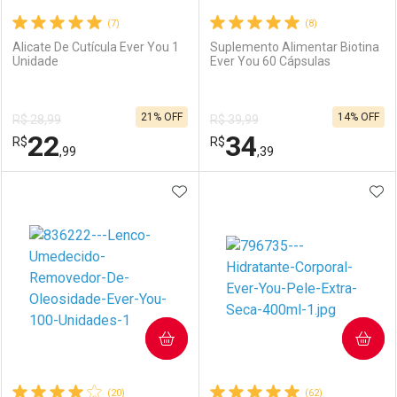
(7)
(8)
Alicate De Cutícula Ever You 1
Suplemento Alimentar Biotina
Unidade
Ever You 60 Cápsulas
Ativar Desconto
Ativar Desconto
21% OFF
14% OFF
R$ 28,99
R$ 39,99
Comprar sem Desconto
Comprar sem Desconto
22
34
R$
Comprar sem Desconto
R$
Comprar sem Desconto
Por R$ 25,59/cada
Por R$ 6,87/cada
,99
,39
Por R$ 25,59/cada
Por R$ 6,87/cada
ADICIONAR AOS FAVORITOS
ADI
FECHAR
FECHAR
F
F
Laboratório
Por Menos
Laboratório
Por Menos
COMPRAR
COMPRAR
(20)
(62)