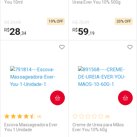
You 10ml
Ureia Ever You 10% 500g
Ativar Desconto
Ativar Desconto
19% OFF
20% OFF
R$ 34,99
R$ 73,99
Comprar sem Desconto
Comprar sem Desconto
28
59
R$
Comprar sem Desconto
R$
Comprar sem Desconto
Por R$ 6,99/cada
Por R$ 15,99/cada
,34
,19
Por R$ 6,99/cada
Por R$ 15,99/cada
ADICIONAR AOS FAVORITOS
ADI
FECHAR
FECHAR
F
F
Laboratório
Por Menos
Laboratório
Por Menos
COMPRAR
COMPRAR
(4)
(0)
Escova Massageadora Ever
Creme de Ureia para Mãos
You 1 Unidade
Ever You 10% 60g