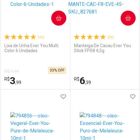
COMPRAR
COMPRAR
(11)
(21)
Lixa de Unha Ever You Multi
Manteiga De Cacau Ever You
Color 6 Unidades
Stick FPS8 4,5g
Ativar Desconto
Ativar Desconto
33% OFF
R$ 5,99
Comprar sem Desconto
Comprar sem Desconto
3
6
R$
Comprar sem Desconto
R$
Comprar sem Desconto
Por R$ 2,57/cada
Por R$ 26,99/cada
,99
,39
Por R$ 2,57/cada
Por R$ 26,99/cada
ADICIONAR AOS FAVORITOS
ADI
FECHAR
FECHAR
F
F
Laboratório
Por Menos
Laboratório
Por Menos