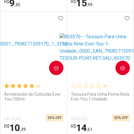
9
15
R$
Comprar sem Desconto
R$
Comprar sem Desconto
Por R$ 21,15/cada
Por R$ 5,67/cada
,45
,99
Por R$ 21,15/cada
Por R$ 5,67/cada
ADICIONAR AOS FAVORITOS
ADI
FECHAR
FECHAR
F
F
Laboratório
Por Menos
Laboratório
Por Menos
COMPRAR
COMPRAR
(4)
(0)
Amolecedor de Cutículas Ever
Tesoura Para Unha Ponta Reta
You 100ml
Ever You 1 Unidade
Ativar Desconto
Ativar Desconto
35% OFF
30% OFF
R$ 15,99
R$ 20,99
Comprar sem Desconto
Comprar sem Desconto
10
14
R$
Comprar sem Desconto
R$
Comprar sem Desconto
Por R$ 9,45/cada
Por R$ 15,99/cada
,39
,61
Por R$ 9,45/cada
Por R$ 15,99/cada