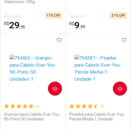
Hialurônico 100g
Ativar Desconto
Ativar Desconto
17% OFF
21% OFF
R$ 35,99
R$ 12,59
Comprar sem Desconto
Comprar sem Desconto
29
9
R$
Comprar sem Desconto
R$
Comprar sem Desconto
Por R$ 24,29/cada
Por R$ 23,48/cada
,96
,99
Por R$ 24,29/cada
Por R$ 23,48/cada
ADICIONAR AOS FAVORITOS
ADI
FECHAR
FECHAR
F
F
Laboratório
Por Menos
Laboratório
Por Menos
COMPRAR
COMPRAR
(2)
(9)
Grampo para Cabelo Ever You
Piranha para Cabelo Ever You
N5 Preto 50 Unidades
Perola Média 1 Unidade
Ativar Desconto
Ativar Desconto