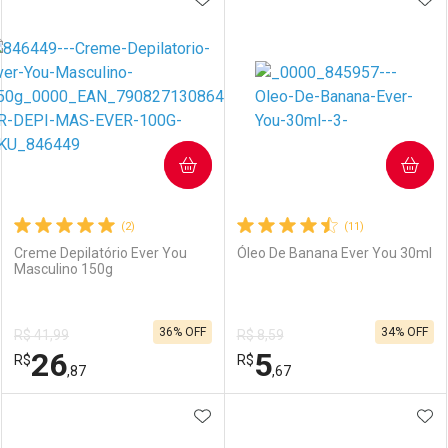
FECHAR
FECHAR
F
F
Laboratório
Por Menos
Laboratório
Por Menos
COMPRAR
COMPRAR
(2)
(11)
Creme Depilatório Ever You
Óleo De Banana Ever You 30ml
Masculino 150g
Ativar Desconto
Ativar Desconto
36% OFF
34% OFF
R$ 41,99
R$ 8,59
Comprar sem Desconto
Comprar sem Desconto
26
5
R$
Comprar sem Desconto
R$
Comprar sem Desconto
Por R$ 6,01/cada
Por R$ 19,43/cada
,87
,67
Por R$ 6,01/cada
Por R$ 19,43/cada
ADICIONAR AOS FAVORITOS
ADI
FECHAR
FECHAR
F
F