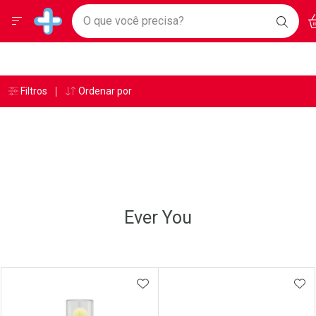
Drogarias Pacheco
Menu
Ac
Ir direto para a home
O que você precisa?
BAIXE
Baixe nosso APP e aproveite Ofertas Exclusivas!
BUSC
O AP
Navegue pela página
Ir direto para o conteúdo
Faça a sua busca
Ir direto para a busca
Ir direto para a conta
Ir direto para a ajuda
Âncoras
Breadcrumb
Filtros
Ordenar por
Drogarias Pacheco
Ever You
Ir direto para a notificações
Ir direto para o carrinho
Ir direto para o menu
Ever You
Prateleira
ADICIONAR AOS FAVORITOS
ADI