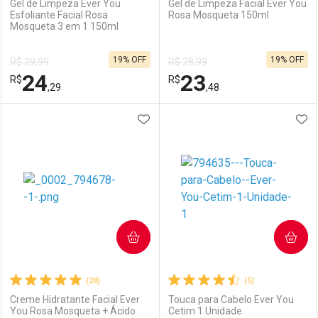
Gel de Limpeza Ever You
Gel de Limpeza Facial Ever You
Esfoliante Facial Rosa
Rosa Mosqueta 150ml
Mosqueta 3 em 1 150ml
Ativar Desconto
Ativar Desconto
19% OFF
19% OFF
R$ 29,99
R$ 28,99
Comprar sem Desconto
Comprar sem Desconto
24
23
R$
Comprar sem Desconto
R$
Comprar sem Desconto
Por R$ 14,99/cada
Por R$ 19,43/cada
,29
,48
Por R$ 14,99/cada
Por R$ 19,43/cada
ADICIONAR AOS FAVORITOS
ADI
FECHAR
FECHAR
F
F
Laboratório
Por Menos
Laboratório
Por Menos
COMPRAR
COMPRAR
(28)
(5)
Creme Hidratante Facial Ever
Touca para Cabelo Ever You
You Rosa Mosqueta + Ácido
Cetim 1 Unidade