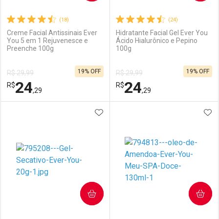
(18)
(24)
Creme Facial Antissinais Ever
Hidratante Facial Gel Ever You
You 5 em 1 Rejuvenesce e
Ácido Hialurônico e Pepino
Preenche 100g
100g
Ativar Desconto
Ativar Desconto
19% OFF
19% OFF
R$ 29,99
R$ 29,99
Comprar sem Desconto
Comprar sem Desconto
24
24
R$
Comprar sem Desconto
R$
Comprar sem Desconto
Por R$ 15,99/cada
Por R$ 71,99/cada
,29
,29
Por R$ 15,99/cada
Por R$ 71,99/cada
ADICIONAR AOS FAVORITOS
ADI
FECHAR
FECHAR
F
F
Laboratório
Por Menos
Laboratório
Por Menos
COMPRAR
COMPRAR