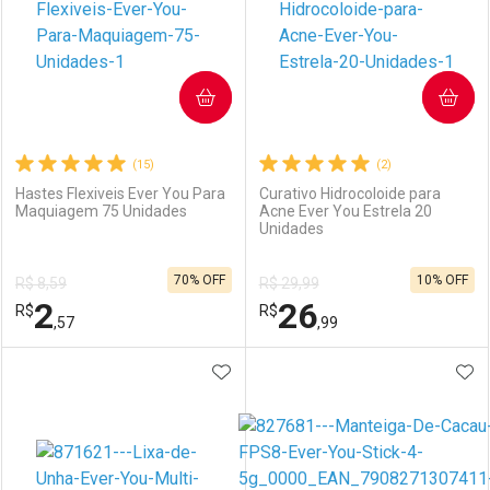
COMPRAR
COMPRAR
(15)
(2)
Hastes Flexiveis Ever You Para
Curativo Hidrocoloide para
Maquiagem 75 Unidades
Acne Ever You Estrela 20
Unidades
Ativar Desconto
Ativar Desconto
70% OFF
10% OFF
R$ 8,59
R$ 29,99
Comprar sem Desconto
Comprar sem Desconto
2
26
R$
Comprar sem Desconto
R$
Comprar sem Desconto
Por R$ 4,79/cada
Por R$ 24,29/cada
,57
,99
Por R$ 4,79/cada
Por R$ 24,29/cada
ADICIONAR AOS FAVORITOS
ADI
FECHAR
FECHAR
F
F
Laboratório
Por Menos
Laboratório
Por Menos