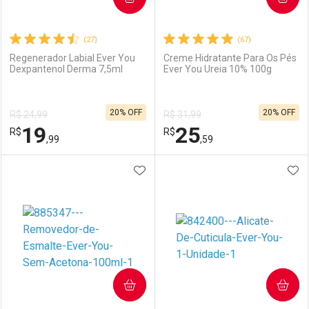
(27)
(67)
Regenerador Labial Ever You
Creme Hidratante Para Os Pés
Dexpantenol Derma 7,5ml
Ever You Ureia 10% 100g
Ativar Desconto
Ativar Desconto
20% OFF
20% OFF
R$ 24,99
R$ 31,99
Comprar sem Desconto
Comprar sem Desconto
19
25
R$
Comprar sem Desconto
R$
Comprar sem Desconto
Por R$ 28,34/cada
Por R$ 37,49/cada
,99
,59
Por R$ 28,34/cada
Por R$ 37,49/cada
ADICIONAR AOS FAVORITOS
ADI
FECHAR
FECHAR
F
F
Laboratório
Por Menos
Laboratório
Por Menos
COMPRAR
COMPRAR