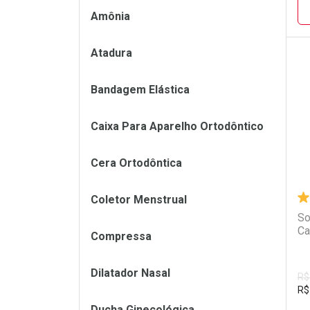
Amônia
Atadura
L
P
Bandagem Elástica
Caixa Para Aparelho Ortodôntico
Cera Ortodôntica
Coletor Menstrual
So
Ca
Compressa
Dilatador Nasal
R$
R$
Ducha Ginecológica