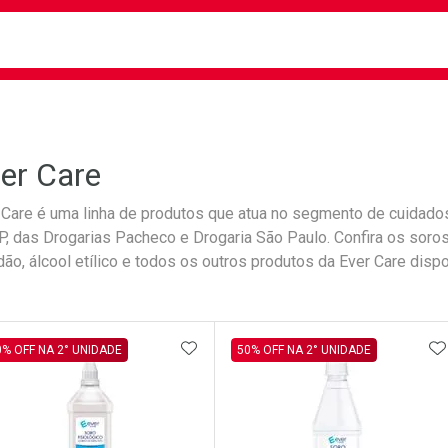
busca
isa?
er Care
 Care é uma linha de produtos que atua no segmento de cuidados
, das Drogarias Pacheco e Drogaria São Paulo. Confira os soro
dão, álcool etílico e todos os outros produtos da Ever Care dispo
ateleira
ADICIONAR AOS FAVORITOS
A
0% OFF NA 2° UNIDADE
50% OFF NA 2° UNIDADE