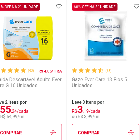
ADICIONAR AOS FAVORITOS
A
FECHAR
FECHAR
F
F
0% OFF NA 2° UNIDADE
60% OFF NA 3° UNIDADE
aboratório
or Menos
Laboratório
Por Menos
(92)
(68)
R$ 4,06/TIRA
alda Descartável Adulto Ever
Gaze Ever Care 13 Fios 5
re G 16 Unidades
Unidades
ve 2 itens por
Leve 3 itens por
55
3
,24/cada
R$
,19/cada
Ativar Desconto
Ativar Desconto
 R$ 64,99/un
ou R$ 3,99/un
Comprar sem Desconto
Comprar sem Desconto
Comprar sem Desconto
Comprar sem Desconto
COMPRAR
COMPRAR
Por R$ 22,30/cada
Por R$ 22,30/cada
Por R$ 2,87/cada
Por R$ 2,87/cada