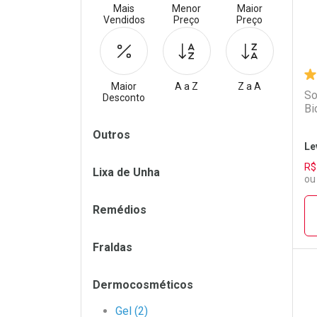
Mais
Menor
Maior
Vendidos
Preço
Preço
Maior
A a Z
Z a A
So
Desconto
Bi
Filtros
Outros
Le
R$
Lixa de Unha
ou
Remédios
Fraldas
Dermocosméticos
L
P
Gel (2)