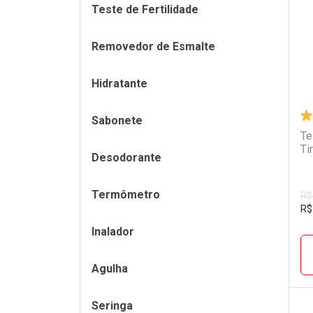
L
P
Teste de Fertilidade
Removedor de Esmalte
Hidratante
Sabonete
Te
Ti
Desodorante
Termômetro
R$
R$
Inalador
Agulha
Seringa