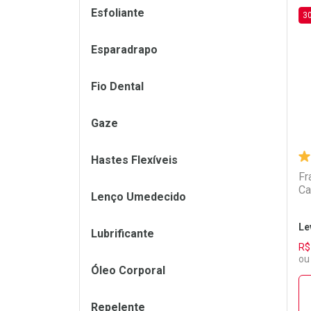
Esfoliante
3
L
P
Esparadrapo
Fio Dental
Gaze
Hastes Flexíveis
Fr
Ca
Lenço Umedecido
Le
Lubrificante
R$
ou
Óleo Corporal
Repelente