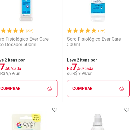
(208)
(194)
ro Fisiológico Ever Care
Soro Fisiológico Ever Care
co Dosador 500ml
500ml
ve 2 itens por
Leve 2 itens por
7
7
,50/cada
R$
,50/cada
 R$ 9,99/un
ou R$ 9,99/un
COMPRAR
COMPRAR
ADICIONAR AOS FAVORITOS
A
FECHAR
FECHAR
F
F
aboratório
or Menos
Laboratório
Por Menos