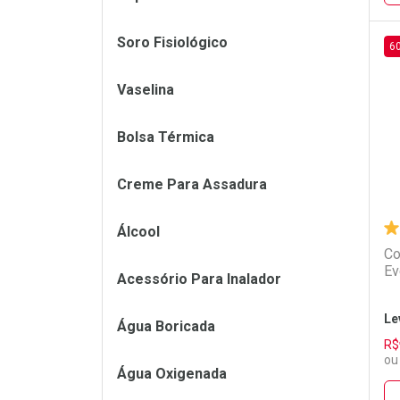
Soro Fisiológico
6
L
P
Vaselina
Bolsa Térmica
Creme Para Assadura
Álcool
Co
Ev
Acessório Para Inalador
Le
Água Boricada
R$
ou
Água Oxigenada