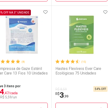
ADICIONAR AOS FAVORITOS
A
FECHAR
FECHAR
F
F
0% OFF NA 3° UNIDADE
aboratório
or Menos
Laboratório
Por Menos
(8)
(15)
mpressa de Gaze Estéril
Hastes Flexíveis Ever Care
er Care 13 Fios 10 Unidades
Ecológicas 75 Unidades
ve 3 itens por
4
54% OFF
R$ 8,59
Comprar 2 unidades
Comprar 3 unidades
3
,47/cada
Ativar Desconto
Ativar Desconto
R$
Por R$ 55,24/cada
Por R$ 3,19/cada
,99
 R$ 5,59/un