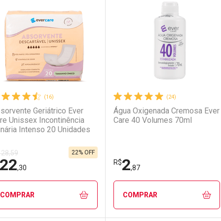
aboratório
or Menos
Laboratório
Por Menos
(16)
(24)
sorvente Geriátrico Ever
Água Oxigenada Cremosa Ever
re Unissex Incontinência
Care 40 Volumes 70ml
inária Intenso 20 Unidades
22% OFF
 28,59
22
2
Ativar Desconto
Ativar Desconto
R$
,30
,87
Comprar sem Desconto
Comprar sem Desconto
Comprar sem Desconto
Comprar sem Desconto
COMPRAR
COMPRAR
Por R$ 7,99/cada
Por R$ 7,99/cada
Por R$ 13,99/cada
Por R$ 13,99/cada