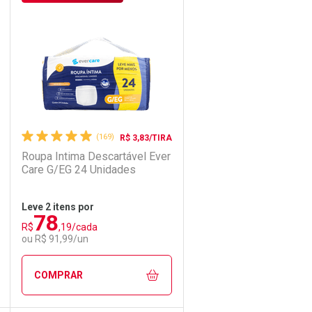
Laboratório
Por Menos
(169)
R$ 3,83/TIRA
Roupa Intima Descartável Ever
Care G/EG 24 Unidades
Leve 2 itens por
78
R$
,19/cada
Ativar Desconto
ou R$ 91,99/un
Comprar sem Desconto
Comprar sem Desconto
COMPRAR
Por R$ 3,19/cada
Por R$ 3,19/cada