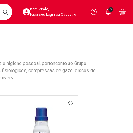
Acesse sua Conta
Precisa de 
Notific
Aces
Bem Vindo,
5
Você po
notifica
Vo
it
BUSCAR
Ver Recursos 
Faça seu Login ou Cadastro
Atendimento ao 
Central de Ajud
 e higiene pessoal, pertencente ao Grupo
Televendas
s fisiológicos, compressas de gaze, discos de
4020-4404
níveis.
DICIONAR AOS FAVORITOS
ADICIONAR AOS FAVORIT