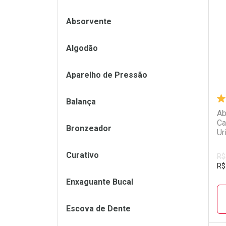
L
P
Absorvente
Algodão
Aparelho de Pressão
Balança
Ab
Ca
Bronzeador
Ur
Curativo
R$
R$
Enxaguante Bucal
Escova de Dente