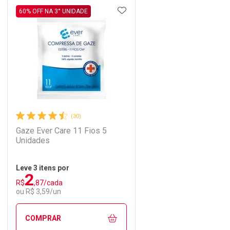
DICIONAR AOS FAVORITOS
ADICIONAR AOS FAVORIT
ECHAR
ECHAR
FECHAR
FECHAR
60% OFF NA 3° UNIDADE
Laboratório
Por Menos
(30)
Gaze Ever Care 11 Fios 5
Unidades
Leve 3 itens por
2
Comprar 2 unidades
R$
,87/cada
Ativar Desconto
Por R$ 78,19/cada
ou R$ 3,59/un
Comprar sem Desconto
Comprar sem Desconto
COMPRAR
Por R$ 91,99/cada
Por R$ 91,99/cada