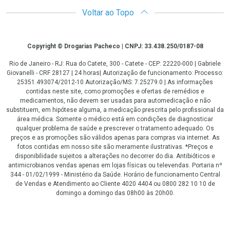
Voltar ao Topo
Copyright
Copyright © Drogarias Pacheco | CNPJ: 33.438.250/0187-08
Rio de Janeiro - RJ: Rua do Catete, 300 - Catete - CEP: 22220-000 | Gabriele
Giovanelli - CRF 28127 | 24 horas| Autorização de funcionamento: Processo:
25351.493074/2012-10 Autorização/MS: 7.25279.0 | As informações
contidas neste site, como promoções e ofertas de remédios e
medicamentos, não devem ser usadas para automedicação e não
substituem, em hipótese alguma, a medicação prescrita pelo profissional da
área médica. Somente o médico está em condições de diagnosticar
qualquer problema de saúde e prescrever o tratamento adequado. Os
preços e as promoções são válidos apenas para compras via internet. As
fotos contidas em nosso site são meramente ilustrativas. *Preços e
disponibilidade sujeitos a alterações no decorrer do dia. Antibióticos e
antimicrobianos vendas apenas em lojas físicas ou televendas. Portaria nº
344 - 01/02/1999 - Ministério da Saúde. Horário de funcionamento Central
de Vendas e Atendimento ao Cliente 4020 4404 ou 0800 282 10 10 de
domingo a domingo das 08h00 às 20h00.
LGPD Aceite os Cookies