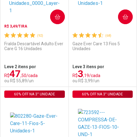
COMPRAR
COMPRAR
R$ 3,49/TIRA
(92)
(68)
Fralda Descartável Adulto Ever
Gaze Ever Care 13 Fios 5
Care G 16 Unidades
Unidades
Ativar Desconto
Ativar Desconto
Leve 2 itens por
Leve 3 itens por
47
3
Comprar sem Desconto
Comprar sem Desconto
R$
,50/cada
R$
,19/cada
Comprar sem Desconto
Comprar sem Desconto
Por R$ 2,87/cada
Por R$ 79,11/cada
ou R$ 55,89/un
ou R$ 3,99/un
Por R$ 2,87/cada
Por R$ 79,11/cada
60% OFF NA 3° UNIDADE
FECHAR
FECHAR
60% OFF NA 3° UNIDADE
F
F
Laboratório
Por Menos
Laboratório
Por Menos