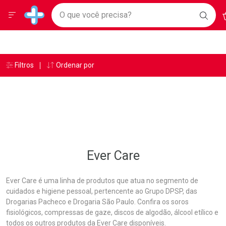
Drogarias Pacheco
Menu
A
Ir direto para a home
O que você precisa?
BAIX
Baixe nosso APP e aproveite Ofertas Exclusivas!
BUSC
O AP
Navegue pela página
Ir direto para o conteúdo
Faça a sua busca
Ir direto para a busca
Ir direto para a conta
Ir direto para a ajuda
Âncoras
Breadcrumb
Filtros
Ordenar por
Drogarias Pacheco
Ever Care
Ir direto para a notificações
Ir direto para o carrinho
Ir direto para o menu
Ever Care
Ever Care é uma linha de produtos que atua no segmento de
cuidados e higiene pessoal, pertencente ao Grupo DPSP, das
Drogarias Pacheco e Drogaria São Paulo. Confira os soros
fisiológicos, compressas de gaze, discos de algodão, álcool etílico e
todos os outros produtos da Ever Care disponíveis.