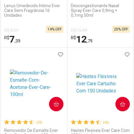
Lenço Umedecido Íntimo Ever
Descongestionante Nasal
Care Sem Fragrância 16
Spray Ever Care 0,9mg +
Unidades
0,1mg 50ml
Ativar Desconto
Ativar Desconto
14% OFF
20% OFF
R$ 8,59
R$ 15,99
Comprar sem Desconto
Comprar sem Desconto
7
12
R$
Comprar sem Desconto
R$
Comprar sem Desconto
Por R$ 7,19/cada
Por R$ 10,31/cada
,39
,79
Por R$ 7,19/cada
Por R$ 10,31/cada
ADICIONAR AOS FAVORITOS
ADI
FECHAR
FECHAR
F
F
Laboratório
Por Menos
Laboratório
Por Menos
COMPRAR
COMPRAR
(39)
(40)
Removedor De Esmalte Ever
Hastes Flexíveis Ever Care Com