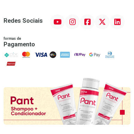
YouTube
Instagram
Facebook
Twitter
Linkedin
Redes Sociais
formas de
Pagamento
PIX
MasterCard
VISA
ELO
AMEX
NuPay
Google Pay
Diners Club
Hipercard
Promoção em Destaque