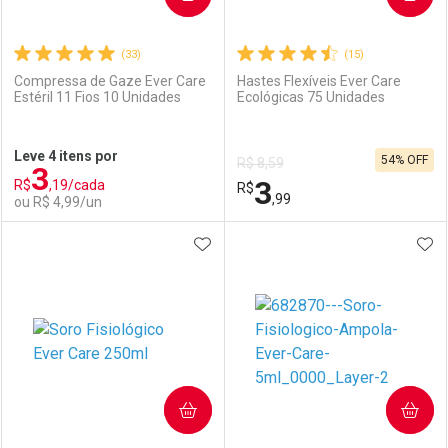
(33)
(15)
Compressa de Gaze Ever Care
Hastes Flexíveis Ever Care
Estéril 11 Fios 10 Unidades
Ecológicas 75 Unidades
Ativar Desconto
Ativar Desconto
Leve 4 itens por
54% OFF
R$ 8,59
3
Comprar sem Desconto
Comprar sem Desconto
3
R$
,19/cada
Comprar sem Desconto
R$
Comprar sem Desconto
Por R$ 3,59/cada
Por R$ 5,59/cada
,99
ou R$ 4,99/un
Por R$ 3,59/cada
Por R$ 5,59/cada
ADICIONAR AOS FAVORITOS
ADI
FECHAR
FECHAR
F
F
Laboratório
Por Menos
Laboratório
Por Menos
COMPRAR
COMPRAR