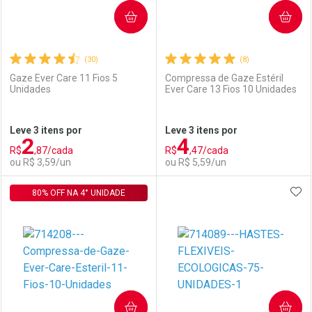
COMPRAR
COMPRAR
(30)
(8)
Gaze Ever Care 11 Fios 5
Compressa de Gaze Estéril
Unidades
Ever Care 13 Fios 10 Unidades
Ativar Desconto
Ativar Desconto
Leve 3 itens por
Leve 3 itens por
2
4
Comprar sem Desconto
Comprar sem Desconto
R$
,87/cada
R$
,47/cada
Comprar sem Desconto
Comprar sem Desconto
Por R$ 55,89/cada
Por R$ 3,99/cada
ou R$ 3,59/un
ou R$ 5,59/un
Por R$ 55,89/cada
Por R$ 3,99/cada
ADI
80% OFF NA 4° UNIDADE
FECHAR
FECHAR
F
F
Laboratório
Por Menos
Laboratório
Por Menos
COMPRAR
COMPRAR