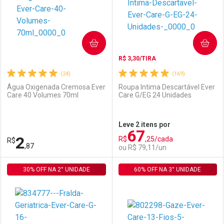
COMPRAR
COMPRAR
R$ 3,30/TIRA
(24)
(169)
Água Oxigenada Cremosa Ever
Roupa Intima Descartável Ever
Care 40 Volumes 70ml
Care G/EG 24 Unidades
Ativar Desconto
Ativar Desconto
Leve 2 itens por
67
Comprar sem Desconto
Comprar sem Desconto
2
R$
,25/cada
R$
Comprar sem Desconto
Comprar sem Desconto
Por R$ 3,19/cada
Por R$ 22,30/cada
,87
ou R$ 79,11/un
Por R$ 3,19/cada
Por R$ 22,30/cada
30% OFF NA 2° UNIDADE
FECHAR
FECHAR
60% OFF NA 3° UNIDADE
F
F
Laboratório
Por Menos
Laboratório
Por Menos