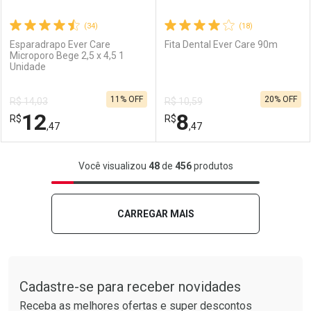
(34)
(18)
Esparadrapo Ever Care
Fita Dental Ever Care 90m
Microporo Bege 2,5 x 4,5 1
Unidade
Ativar Desconto
Ativar Desconto
11% OFF
20% OFF
R$ 14,03
R$ 10,59
Comprar sem Desconto
Comprar sem Desconto
12
8
R$
Comprar sem Desconto
R$
Comprar sem Desconto
Por R$ 11,69/cada
Por R$ 9,11/cada
,47
,47
Por R$ 11,69/cada
Por R$ 9,11/cada
FECHAR
FECHAR
F
F
Você visualizou
48
de
456
produtos
Laboratório
Por Menos
Laboratório
Por Menos
CARREGAR MAIS
Tudo sobre a Drogarias Pacheco
Cadastre-se para receber novidades
Receba as melhores ofertas e super descontos