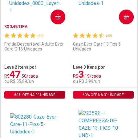
COMPRAR
COMPRAR
R$ 3,49/TIRA
(92)
(68)
Fralda Descartável Adulto Ever
Gaze Ever Care 13 Fios 5
Care G 16 Unidades
Unidades
Ativar Desconto
Ativar Desconto
Leve 2 itens por
Leve 3 itens por
47
3
Comprar sem Desconto
Comprar sem Desconto
R$
,50/cada
R$
,19/cada
Comprar sem Desconto
Comprar sem Desconto
Por R$ 2,87/cada
Por R$ 79,11/cada
ou R$ 55,89/un
ou R$ 3,99/un
Por R$ 2,87/cada
Por R$ 79,11/cada
60% OFF NA 3° UNIDADE
FECHAR
FECHAR
60% OFF NA 3° UNIDADE
F
F
Laboratório
Por Menos
Laboratório
Por Menos