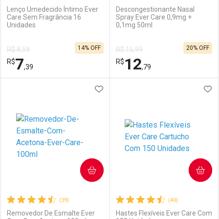
Lenço Umedecido Íntimo Ever
Descongestionante Nasal
Care Sem Fragrância 16
Spray Ever Care 0,9mg +
Unidades
0,1mg 50ml
Ativar Desconto
Ativar Desconto
14% OFF
20% OFF
R$ 8,59
R$ 15,99
Comprar sem Desconto
Comprar sem Desconto
7
12
R$
Comprar sem Desconto
R$
Comprar sem Desconto
Por R$ 7,19/cada
Por R$ 10,31/cada
,39
,79
Por R$ 7,19/cada
Por R$ 10,31/cada
ADICIONAR AOS FAVORITOS
ADI
FECHAR
FECHAR
F
F
Laboratório
Por Menos
Laboratório
Por Menos
COMPRAR
COMPRAR
(39)
(40)
Removedor De Esmalte Ever
Hastes Flexíveis Ever Care Com