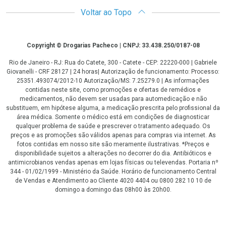
Voltar ao Topo
Copyright
Copyright © Drogarias Pacheco | CNPJ: 33.438.250/0187-08
Rio de Janeiro - RJ: Rua do Catete, 300 - Catete - CEP: 22220-000 | Gabriele
Giovanelli - CRF 28127 | 24 horas| Autorização de funcionamento: Processo:
25351.493074/2012-10 Autorização/MS: 7.25279.0 | As informações
contidas neste site, como promoções e ofertas de remédios e
medicamentos, não devem ser usadas para automedicação e não
substituem, em hipótese alguma, a medicação prescrita pelo profissional da
área médica. Somente o médico está em condições de diagnosticar
qualquer problema de saúde e prescrever o tratamento adequado. Os
preços e as promoções são válidos apenas para compras via internet. As
fotos contidas em nosso site são meramente ilustrativas. *Preços e
disponibilidade sujeitos a alterações no decorrer do dia. Antibióticos e
antimicrobianos vendas apenas em lojas físicas ou televendas. Portaria nº
344 - 01/02/1999 - Ministério da Saúde. Horário de funcionamento Central
de Vendas e Atendimento ao Cliente 4020 4404 ou 0800 282 10 10 de
domingo a domingo das 08h00 às 20h00.
LGPD Aceite os Cookies