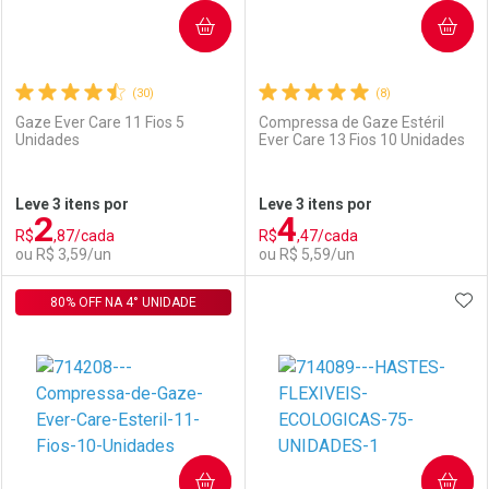
COMPRAR
COMPRAR
(30)
(8)
Gaze Ever Care 11 Fios 5
Compressa de Gaze Estéril
Unidades
Ever Care 13 Fios 10 Unidades
Ativar Desconto
Ativar Desconto
Leve 3 itens por
Leve 3 itens por
2
4
Comprar sem Desconto
Comprar sem Desconto
R$
,87/cada
R$
,47/cada
Comprar sem Desconto
Comprar sem Desconto
Por R$ 55,89/cada
Por R$ 3,99/cada
ou R$ 3,59/un
ou R$ 5,59/un
Por R$ 55,89/cada
Por R$ 3,99/cada
ADI
80% OFF NA 4° UNIDADE
FECHAR
FECHAR
F
F
Laboratório
Por Menos
Laboratório
Por Menos
COMPRAR
COMPRAR