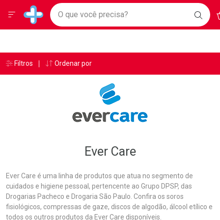
Drogarias Pacheco
Menu
A
Ir direto para a home
O que você precisa?
BAIX
Baixe nosso APP e aproveite Ofertas Exclusivas!
BUSC
O AP
Navegue pela página
Ir direto para o conteúdo
Faça a sua busca
Ir direto para a busca
Ir direto para a conta
Ir direto para a ajuda
Âncoras
Breadcrumb
Filtros
Ordenar por
Drogarias Pacheco
Ever Care
Ir direto para a notificações
Ir direto para o carrinho
Ir direto para o menu
Ever Care
Ever Care é uma linha de produtos que atua no segmento de
cuidados e higiene pessoal, pertencente ao Grupo DPSP, das
Drogarias Pacheco e Drogaria São Paulo. Confira os soros
fisiológicos, compressas de gaze, discos de algodão, álcool etílico e
todos os outros produtos da Ever Care disponíveis.