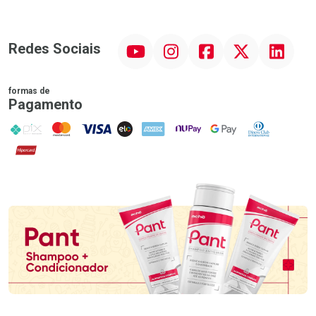
YouTube
Instagram
Facebook
Twitter
Linkedin
Redes Sociais
formas de
Pagamento
PIX
MasterCard
VISA
ELO
AMEX
NuPay
Google Pay
Diners Club
Hipercard
Promoção em Destaque