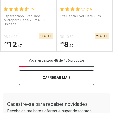
(34)
(18)
Esparadrapo Ever Care
Fita Dental Ever Care 90m
Microporo Bege 2,5 x 4,5 1
Unidade
Ativar Desconto
Ativar Desconto
11% OFF
20% OFF
R$ 14,03
R$ 10,59
Comprar sem Desconto
Comprar sem Desconto
12
8
R$
Comprar sem Desconto
R$
Comprar sem Desconto
Por R$ 11,69/cada
Por R$ 9,11/cada
,47
,47
Por R$ 11,69/cada
Por R$ 9,11/cada
FECHAR
FECHAR
F
F
Você visualizou
48
de
456
produtos
Laboratório
Por Menos
Laboratório
Por Menos
CARREGAR MAIS
Tudo sobre a Drogarias Pacheco
Cadastre-se para receber novidades
Receba as melhores ofertas e super descontos