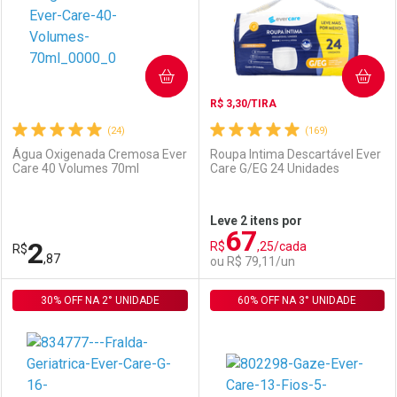
COMPRAR
COMPRAR
R$ 3,30/TIRA
(24)
(169)
Água Oxigenada Cremosa Ever
Roupa Intima Descartável Ever
Care 40 Volumes 70ml
Care G/EG 24 Unidades
Ativar Desconto
Ativar Desconto
Leve 2 itens por
67
Comprar sem Desconto
Comprar sem Desconto
2
R$
,25/cada
R$
Comprar sem Desconto
Comprar sem Desconto
Por R$ 3,19/cada
Por R$ 22,30/cada
,87
ou R$ 79,11/un
Por R$ 3,19/cada
Por R$ 22,30/cada
30% OFF NA 2° UNIDADE
FECHAR
FECHAR
60% OFF NA 3° UNIDADE
F
F
Laboratório
Por Menos
Laboratório
Por Menos