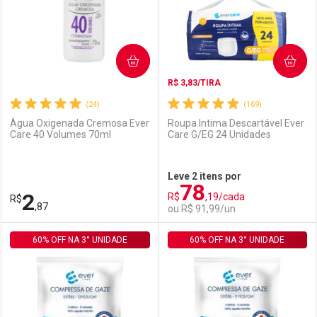
COMPRAR
COMPRAR
R$ 3,83/TIRA
(24)
(169)
Água Oxigenada Cremosa Ever
Roupa Intima Descartável Ever
Care 40 Volumes 70ml
Care G/EG 24 Unidades
Ativar Desconto
Ativar Desconto
Leve 2 itens por
78
Comprar sem Desconto
Comprar sem Desconto
2
R$
,19/cada
R$
Comprar sem Desconto
Comprar sem Desconto
Por R$ 3,19/cada
Por R$ 22,30/cada
,87
ou R$ 91,99/un
Por R$ 3,19/cada
Por R$ 22,30/cada
60% OFF NA 3° UNIDADE
FECHAR
FECHAR
60% OFF NA 3° UNIDADE
F
F
Laboratório
Por Menos
Laboratório
Por Menos