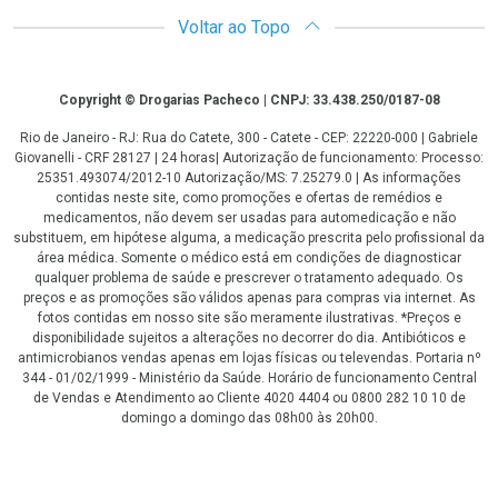
Voltar ao Topo
Copyright
Copyright © Drogarias Pacheco | CNPJ: 33.438.250/0187-08
Rio de Janeiro - RJ: Rua do Catete, 300 - Catete - CEP: 22220-000 | Gabriele
Giovanelli - CRF 28127 | 24 horas| Autorização de funcionamento: Processo:
25351.493074/2012-10 Autorização/MS: 7.25279.0 | As informações
contidas neste site, como promoções e ofertas de remédios e
medicamentos, não devem ser usadas para automedicação e não
substituem, em hipótese alguma, a medicação prescrita pelo profissional da
área médica. Somente o médico está em condições de diagnosticar
qualquer problema de saúde e prescrever o tratamento adequado. Os
preços e as promoções são válidos apenas para compras via internet. As
fotos contidas em nosso site são meramente ilustrativas. *Preços e
disponibilidade sujeitos a alterações no decorrer do dia. Antibióticos e
antimicrobianos vendas apenas em lojas físicas ou televendas. Portaria nº
344 - 01/02/1999 - Ministério da Saúde. Horário de funcionamento Central
de Vendas e Atendimento ao Cliente 4020 4404 ou 0800 282 10 10 de
domingo a domingo das 08h00 às 20h00.
LGPD Aceite os Cookies