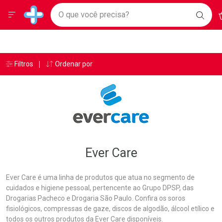
Drogarias Pacheco
Menu
A
Ir direto para a home
O que você precisa?
BAIX
Baixe nosso APP e aproveite Ofertas Exclusivas!
BUSC
O AP
Navegue pela página
Ir direto para o conteúdo
Faça a sua busca
Ir direto para a busca
Ir direto para a conta
Ir direto para a ajuda
Âncoras
Breadcrumb
Filtros
Ordenar por
Drogarias Pacheco
Ever Care
Ir direto para a notificações
Ir direto para o carrinho
Ir direto para o menu
Ever Care
Ever Care é uma linha de produtos que atua no segmento de
cuidados e higiene pessoal, pertencente ao Grupo DPSP, das
Drogarias Pacheco e Drogaria São Paulo. Confira os soros
fisiológicos, compressas de gaze, discos de algodão, álcool etílico e
todos os outros produtos da Ever Care disponíveis.