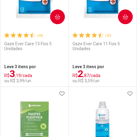
COMPRAR
COMPRAR
(68)
(30)
Gaze Ever Care 13 Fios 5
Gaze Ever Care 11 Fios 5
Unidades
Unidades
Ativar Desconto
Ativar Desconto
Leve 3 itens por
Leve 3 itens por
3
2
Comprar sem Desconto
Comprar sem Desconto
R$
,19/cada
R$
,87/cada
Comprar sem Desconto
Comprar sem Desconto
Por R$ 2,87/cada
Por R$ 91,99/cada
ou R$ 3,99/un
ou R$ 3,59/un
Por R$ 2,87/cada
Por R$ 91,99/cada
ADICIONAR AOS FAVORITOS
ADI
FECHAR
FECHAR
F
F
Laboratório
Por Menos
Laboratório
Por Menos