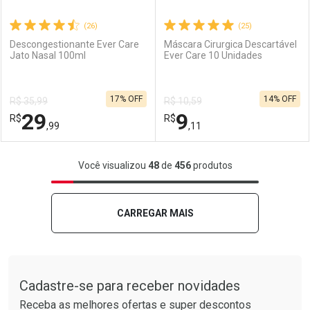
(26)
(25)
Descongestionante Ever Care
Máscara Cirurgica Descartável
Jato Nasal 100ml
Ever Care 10 Unidades
Ativar Desconto
Ativar Desconto
17% OFF
14% OFF
R$ 35,99
R$ 10,59
Comprar sem Desconto
Comprar sem Desconto
29
9
R$
Comprar sem Desconto
R$
Comprar sem Desconto
Por R$ 6,87/cada
Por R$ 2,39/cada
,99
,11
Por R$ 6,87/cada
Por R$ 2,39/cada
FECHAR
FECHAR
F
F
Você visualizou
48
de
456
produtos
Laboratório
Por Menos
Laboratório
Por Menos
CARREGAR MAIS
Tudo sobre a Drogarias Pacheco
Cadastre-se para receber novidades
Receba as melhores ofertas e super descontos