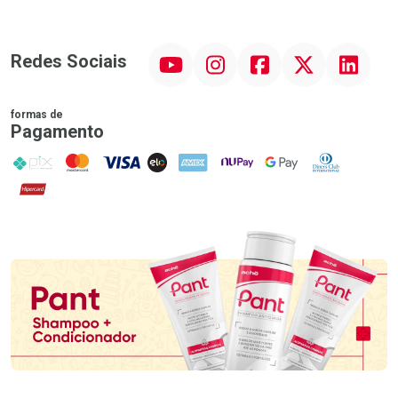
YouTube
Instagram
Facebook
Twitter
Linkedin
Redes Sociais
formas de
Pagamento
PIX
MasterCard
VISA
ELO
AMEX
NuPay
Google Pay
Diners Club
Hipercard
Promoção em Destaque