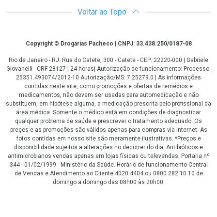
Voltar ao Topo
Copyright
Copyright © Drogarias Pacheco | CNPJ: 33.438.250/0187-08
Rio de Janeiro - RJ: Rua do Catete, 300 - Catete - CEP: 22220-000 | Gabriele
Giovanelli - CRF 28127 | 24 horas| Autorização de funcionamento: Processo:
25351.493074/2012-10 Autorização/MS: 7.25279.0 | As informações
contidas neste site, como promoções e ofertas de remédios e
medicamentos, não devem ser usadas para automedicação e não
substituem, em hipótese alguma, a medicação prescrita pelo profissional da
área médica. Somente o médico está em condições de diagnosticar
qualquer problema de saúde e prescrever o tratamento adequado. Os
preços e as promoções são válidos apenas para compras via internet. As
fotos contidas em nosso site são meramente ilustrativas. *Preços e
disponibilidade sujeitos a alterações no decorrer do dia. Antibióticos e
antimicrobianos vendas apenas em lojas físicas ou televendas. Portaria nº
344 - 01/02/1999 - Ministério da Saúde. Horário de funcionamento Central
de Vendas e Atendimento ao Cliente 4020 4404 ou 0800 282 10 10 de
domingo a domingo das 08h00 às 20h00.
LGPD Aceite os Cookies