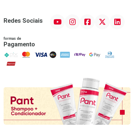
YouTube
Instagram
Facebook
Twitter
Linkedin
Redes Sociais
formas de
Pagamento
PIX
MasterCard
VISA
ELO
AMEX
NuPay
Google Pay
Diners Club
Hipercard
Promoção em Destaque