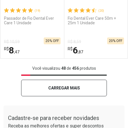
(19)
(20)
Passador de Fio Dental Ever
Fio Dental Ever Care 50m +
Care 1 Unidade
25m 1 Unidade
Ativar Desconto
Ativar Desconto
20% OFF
20% OFF
R$ 10,59
R$ 8,59
Comprar sem Desconto
Comprar sem Desconto
8
6
R$
Comprar sem Desconto
R$
Comprar sem Desconto
Por R$ 12,47/cada
Por R$ 8,47/cada
,47
,87
Por R$ 12,47/cada
Por R$ 8,47/cada
FECHAR
FECHAR
F
F
Você visualizou
48
de
456
produtos
Laboratório
Por Menos
Laboratório
Por Menos
CARREGAR MAIS
Tudo sobre a Drogarias Pacheco
Cadastre-se para receber novidades
Receba as melhores ofertas e super descontos