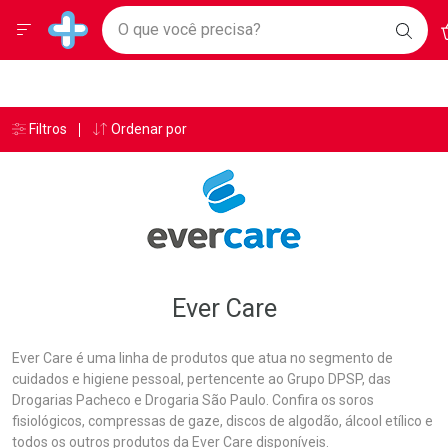
Drogarias Pacheco
Menu
A
Ir direto para a home
O que você precisa?
BAIX
Baixe nosso APP e aproveite Ofertas Exclusivas!
BUSC
O AP
Navegue pela página
Ir direto para o conteúdo
Faça a sua busca
Ir direto para a busca
Ir direto para a conta
Ir direto para a ajuda
Âncoras
Breadcrumb
Filtros
Ordenar por
Drogarias Pacheco
Ever Care
Ir direto para a notificações
Ir direto para o carrinho
Ir direto para o menu
Ever Care
Ever Care é uma linha de produtos que atua no segmento de
cuidados e higiene pessoal, pertencente ao Grupo DPSP, das
Drogarias Pacheco e Drogaria São Paulo. Confira os soros
fisiológicos, compressas de gaze, discos de algodão, álcool etílico e
todos os outros produtos da Ever Care disponíveis.