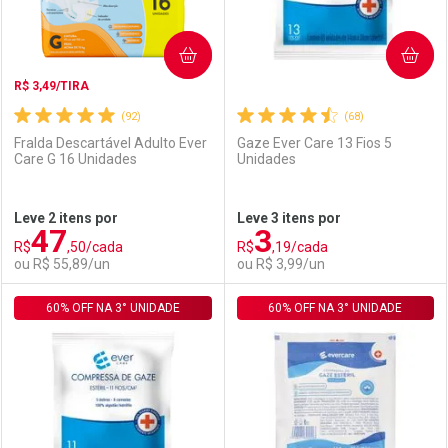
COMPRAR
COMPRAR
R$ 3,49/TIRA
(92)
(68)
Fralda Descartável Adulto Ever
Gaze Ever Care 13 Fios 5
Care G 16 Unidades
Unidades
Ativar Desconto
Ativar Desconto
Leve 2 itens por
Leve 3 itens por
47
3
Comprar sem Desconto
Comprar sem Desconto
R$
,50/cada
R$
,19/cada
Comprar sem Desconto
Comprar sem Desconto
Por R$ 2,87/cada
Por R$ 79,11/cada
ou R$ 55,89/un
ou R$ 3,99/un
Por R$ 2,87/cada
Por R$ 79,11/cada
60% OFF NA 3° UNIDADE
FECHAR
FECHAR
60% OFF NA 3° UNIDADE
F
F
Laboratório
Por Menos
Laboratório
Por Menos