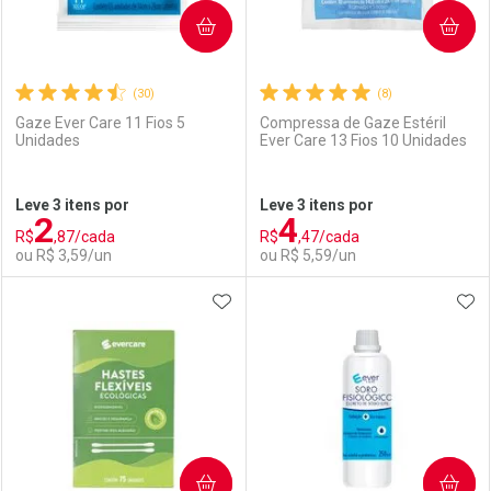
COMPRAR
COMPRAR
(30)
(8)
Gaze Ever Care 11 Fios 5
Compressa de Gaze Estéril
Unidades
Ever Care 13 Fios 10 Unidades
Ativar Desconto
Ativar Desconto
Leve 3 itens por
Leve 3 itens por
2
4
Comprar sem Desconto
Comprar sem Desconto
R$
,87/cada
R$
,47/cada
Comprar sem Desconto
Comprar sem Desconto
Por R$ 55,89/cada
Por R$ 3,99/cada
ou R$ 3,59/un
ou R$ 5,59/un
Por R$ 55,89/cada
Por R$ 3,99/cada
ADICIONAR AOS FAVORITOS
ADI
FECHAR
FECHAR
F
F
Laboratório
Por Menos
Laboratório
Por Menos
COMPRAR
COMPRAR