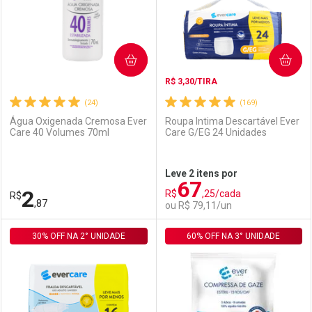
COMPRAR
COMPRAR
R$ 3,30/TIRA
(24)
(169)
Água Oxigenada Cremosa Ever
Roupa Intima Descartável Ever
Care 40 Volumes 70ml
Care G/EG 24 Unidades
Ativar Desconto
Ativar Desconto
Leve 2 itens por
67
Comprar sem Desconto
Comprar sem Desconto
2
R$
,25/cada
R$
Comprar sem Desconto
Comprar sem Desconto
Por R$ 3,19/cada
Por R$ 22,30/cada
,87
ou R$ 79,11/un
Por R$ 3,19/cada
Por R$ 22,30/cada
30% OFF NA 2° UNIDADE
FECHAR
FECHAR
60% OFF NA 3° UNIDADE
F
F
Laboratório
Por Menos
Laboratório
Por Menos