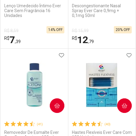
Lenço Umedecido Íntimo Ever
Descongestionante Nasal
Care Sem Fragrância 16
Spray Ever Care 0,9mg +
Unidades
0,1mg 50ml
Ativar Desconto
Ativar Desconto
14% OFF
20% OFF
R$ 8,59
R$ 15,99
Comprar sem Desconto
Comprar sem Desconto
7
12
R$
Comprar sem Desconto
R$
Comprar sem Desconto
Por R$ 7,19/cada
Por R$ 10,31/cada
,39
,79
Por R$ 7,19/cada
Por R$ 10,31/cada
ADICIONAR AOS FAVORITOS
ADI
FECHAR
FECHAR
F
F
Laboratório
Por Menos
Laboratório
Por Menos
COMPRAR
COMPRAR
(41)
(40)
Removedor De Esmalte Ever
Hastes Flexíveis Ever Care Com