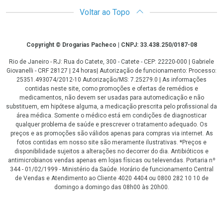
Voltar ao Topo
Copyright
Copyright © Drogarias Pacheco | CNPJ: 33.438.250/0187-08
Rio de Janeiro - RJ: Rua do Catete, 300 - Catete - CEP: 22220-000 | Gabriele
Giovanelli - CRF 28127 | 24 horas| Autorização de funcionamento: Processo:
25351.493074/2012-10 Autorização/MS: 7.25279.0 | As informações
contidas neste site, como promoções e ofertas de remédios e
medicamentos, não devem ser usadas para automedicação e não
substituem, em hipótese alguma, a medicação prescrita pelo profissional da
área médica. Somente o médico está em condições de diagnosticar
qualquer problema de saúde e prescrever o tratamento adequado. Os
preços e as promoções são válidos apenas para compras via internet. As
fotos contidas em nosso site são meramente ilustrativas. *Preços e
disponibilidade sujeitos a alterações no decorrer do dia. Antibióticos e
antimicrobianos vendas apenas em lojas físicas ou televendas. Portaria nº
344 - 01/02/1999 - Ministério da Saúde. Horário de funcionamento Central
de Vendas e Atendimento ao Cliente 4020 4404 ou 0800 282 10 10 de
domingo a domingo das 08h00 às 20h00.
LGPD Aceite os Cookies