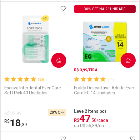
ADICIONAR AOS FAVORITOS
FECHAR
FECHAR
30% OFF NA 2° UNIDADE
F
F
Laboratório
Por Menos
Laboratório
Por Menos
COMPRAR
COMPRAR
R$ 3,99/TIRA
(55)
(44)
Escova Interdental Ever Care
Fralda Descartável Adulto Ever
Soft Pick 40 Unidades
Care EG 14 Unidades
Ativar Desconto
Ativar Desconto
Leve 2 itens por
20% OFF
R$ 22,99
47
Comprar sem Desconto
Comprar sem Desconto
18
R$
,50/cada
R$
Comprar sem Desconto
Comprar sem Desconto
Por R$ 79,11/cada
Por R$ 18,91/cada
,39
ou R$ 55,89/un
Por R$ 79,11/cada
Por R$ 18,91/cada
ADICIONAR AOS FAVORITOS
ADI
FECHAR
FECHAR
F
F