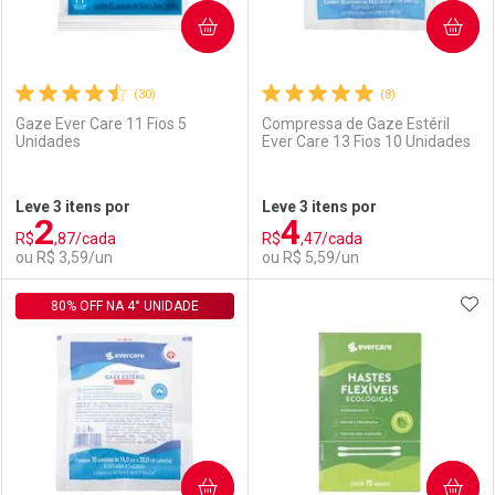
COMPRAR
COMPRAR
(30)
(8)
Gaze Ever Care 11 Fios 5
Compressa de Gaze Estéril
Unidades
Ever Care 13 Fios 10 Unidades
Ativar Desconto
Ativar Desconto
Leve 3 itens por
Leve 3 itens por
2
4
Comprar sem Desconto
Comprar sem Desconto
R$
,87/cada
R$
,47/cada
Comprar sem Desconto
Comprar sem Desconto
Por R$ 55,89/cada
Por R$ 3,99/cada
ou R$ 3,59/un
ou R$ 5,59/un
Por R$ 55,89/cada
Por R$ 3,99/cada
ADI
80% OFF NA 4° UNIDADE
FECHAR
FECHAR
F
F
Laboratório
Por Menos
Laboratório
Por Menos
COMPRAR
COMPRAR