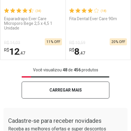
(34)
(18)
Esparadrapo Ever Care
Fita Dental Ever Care 90m
Microporo Bege 2,5 x 4,5 1
Unidade
Ativar Desconto
Ativar Desconto
11% OFF
20% OFF
R$ 14,03
R$ 10,59
Comprar sem Desconto
Comprar sem Desconto
12
8
R$
Comprar sem Desconto
R$
Comprar sem Desconto
Por R$ 11,69/cada
Por R$ 9,11/cada
,47
,47
Por R$ 11,69/cada
Por R$ 9,11/cada
FECHAR
FECHAR
F
F
Você visualizou
48
de
456
produtos
Laboratório
Por Menos
Laboratório
Por Menos
CARREGAR MAIS
Tudo sobre a Drogarias Pacheco
Cadastre-se para receber novidades
Receba as melhores ofertas e super descontos