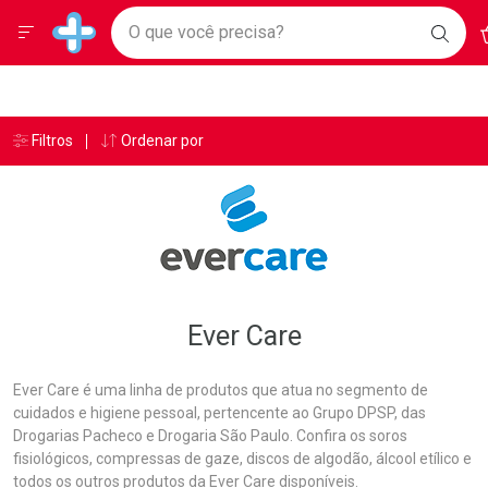
Drogarias Pacheco
Menu
A
Ir direto para a home
O que você precisa?
BAIX
Baixe nosso APP e aproveite Ofertas Exclusivas!
BUSC
O AP
Navegue pela página
Ir direto para o conteúdo
Faça a sua busca
Ir direto para a busca
Ir direto para a conta
Ir direto para a ajuda
Âncoras
Breadcrumb
Filtros
Ordenar por
Drogarias Pacheco
Ever Care
Ir direto para a notificações
Ir direto para o carrinho
Ir direto para o menu
Ever Care
Ever Care é uma linha de produtos que atua no segmento de
cuidados e higiene pessoal, pertencente ao Grupo DPSP, das
Drogarias Pacheco e Drogaria São Paulo. Confira os soros
fisiológicos, compressas de gaze, discos de algodão, álcool etílico e
todos os outros produtos da Ever Care disponíveis.