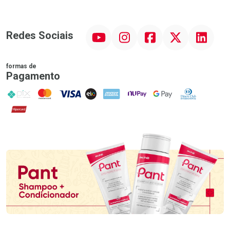
YouTube
Instagram
Facebook
Twitter
Linkedin
Redes Sociais
formas de
Pagamento
PIX
MasterCard
VISA
ELO
AMEX
NuPay
Google Pay
Diners Club
Hipercard
Promoção em Destaque