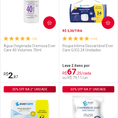
COMPRAR
COMPRAR
R$ 3,30/TIRA
(24)
(169)
Água Oxigenada Cremosa Ever
Roupa Intima Descartável Ever
Care 40 Volumes 70ml
Care G/EG 24 Unidades
Ativar Desconto
Ativar Desconto
Leve 2 itens por
67
Comprar sem Desconto
Comprar sem Desconto
2
R$
,25/cada
R$
Comprar sem Desconto
Comprar sem Desconto
Por R$ 3,19/cada
Por R$ 22,30/cada
,87
ou R$ 79,11/un
Por R$ 3,19/cada
Por R$ 22,30/cada
30% OFF NA 2° UNIDADE
FECHAR
FECHAR
60% OFF NA 3° UNIDADE
F
F
Laboratório
Por Menos
Laboratório
Por Menos