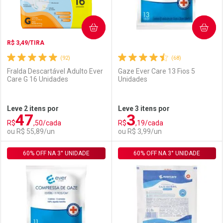
COMPRAR
COMPRAR
R$ 3,49/TIRA
(92)
(68)
Fralda Descartável Adulto Ever
Gaze Ever Care 13 Fios 5
Care G 16 Unidades
Unidades
Ativar Desconto
Ativar Desconto
Leve 2 itens por
Leve 3 itens por
47
3
Comprar sem Desconto
Comprar sem Desconto
R$
,50/cada
R$
,19/cada
Comprar sem Desconto
Comprar sem Desconto
Por R$ 2,87/cada
Por R$ 79,11/cada
ou R$ 55,89/un
ou R$ 3,99/un
Por R$ 2,87/cada
Por R$ 79,11/cada
60% OFF NA 3° UNIDADE
FECHAR
FECHAR
60% OFF NA 3° UNIDADE
F
F
Laboratório
Por Menos
Laboratório
Por Menos