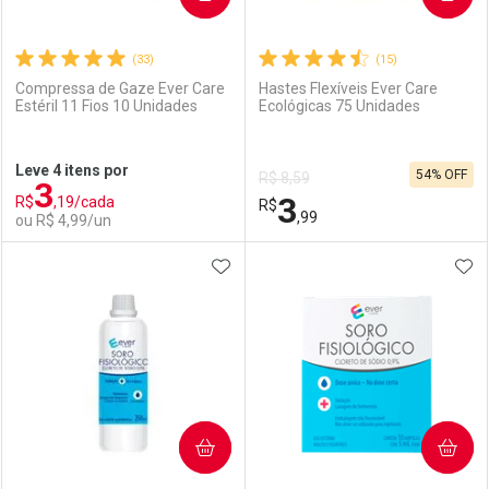
(33)
(15)
Compressa de Gaze Ever Care
Hastes Flexíveis Ever Care
Estéril 11 Fios 10 Unidades
Ecológicas 75 Unidades
Ativar Desconto
Ativar Desconto
Leve 4 itens por
54% OFF
R$ 8,59
3
Comprar sem Desconto
Comprar sem Desconto
3
R$
,19/cada
Comprar sem Desconto
R$
Comprar sem Desconto
Por R$ 3,59/cada
Por R$ 5,59/cada
,99
ou R$ 4,99/un
Por R$ 3,59/cada
Por R$ 5,59/cada
ADICIONAR AOS FAVORITOS
ADI
FECHAR
FECHAR
F
F
Laboratório
Por Menos
Laboratório
Por Menos
COMPRAR
COMPRAR