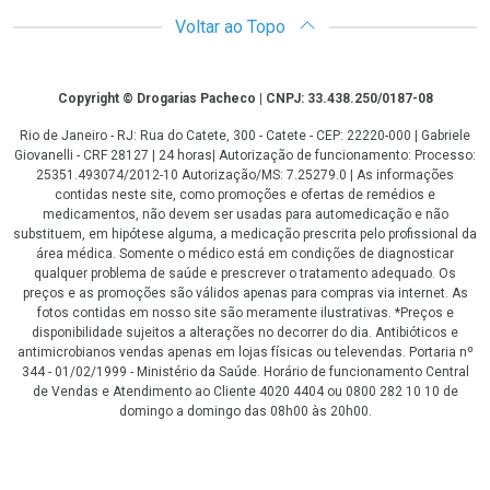
Voltar ao Topo
Copyright
Copyright © Drogarias Pacheco | CNPJ: 33.438.250/0187-08
Rio de Janeiro - RJ: Rua do Catete, 300 - Catete - CEP: 22220-000 | Gabriele
Giovanelli - CRF 28127 | 24 horas| Autorização de funcionamento: Processo:
25351.493074/2012-10 Autorização/MS: 7.25279.0 | As informações
contidas neste site, como promoções e ofertas de remédios e
medicamentos, não devem ser usadas para automedicação e não
substituem, em hipótese alguma, a medicação prescrita pelo profissional da
área médica. Somente o médico está em condições de diagnosticar
qualquer problema de saúde e prescrever o tratamento adequado. Os
preços e as promoções são válidos apenas para compras via internet. As
fotos contidas em nosso site são meramente ilustrativas. *Preços e
disponibilidade sujeitos a alterações no decorrer do dia. Antibióticos e
antimicrobianos vendas apenas em lojas físicas ou televendas. Portaria nº
344 - 01/02/1999 - Ministério da Saúde. Horário de funcionamento Central
de Vendas e Atendimento ao Cliente 4020 4404 ou 0800 282 10 10 de
domingo a domingo das 08h00 às 20h00.
LGPD Aceite os Cookies