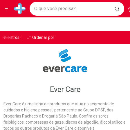
Drogarias Pacheco
Menu
A
Ir direto para a home
O que você precisa?
BAIX
Baixe nosso APP e aproveite Ofertas Exclusivas!
BUSC
O AP
Navegue pela página
Ir direto para o conteúdo
Faça a sua busca
Ir direto para a busca
Ir direto para a conta
Ir direto para a ajuda
Âncoras
Breadcrumb
Filtros
Ordenar por
Drogarias Pacheco
Ever Care
Ir direto para a notificações
Ir direto para o carrinho
Ir direto para o menu
Ever Care
Ever Care é uma linha de produtos que atua no segmento de
cuidados e higiene pessoal, pertencente ao Grupo DPSP, das
Drogarias Pacheco e Drogaria São Paulo. Confira os soros
fisiológicos, compressas de gaze, discos de algodão, álcool etílico e
todos os outros produtos da Ever Care disponíveis.