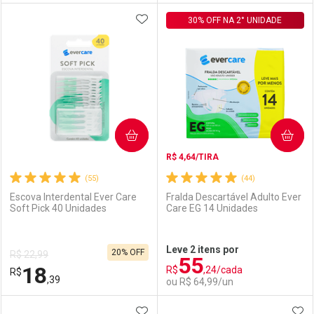
ADICIONAR AOS FAVORITOS
FECHAR
FECHAR
30% OFF NA 2° UNIDADE
F
F
Laboratório
Por Menos
Laboratório
Por Menos
COMPRAR
COMPRAR
R$ 4,64/TIRA
(55)
(44)
Escova Interdental Ever Care
Fralda Descartável Adulto Ever
Soft Pick 40 Unidades
Care EG 14 Unidades
Ativar Desconto
Ativar Desconto
Leve 2 itens por
20% OFF
R$ 22,99
55
Comprar sem Desconto
Comprar sem Desconto
18
R$
,24/cada
R$
Comprar sem Desconto
Comprar sem Desconto
Por R$ 91,99/cada
Por R$ 18,91/cada
,39
ou R$ 64,99/un
Por R$ 91,99/cada
Por R$ 18,91/cada
ADICIONAR AOS FAVORITOS
ADI
FECHAR
FECHAR
F
F