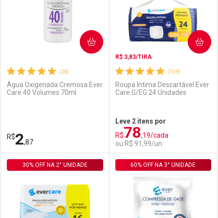
COMPRAR
COMPRAR
R$ 3,83/TIRA
(24)
(169)
Água Oxigenada Cremosa Ever
Roupa Intima Descartável Ever
Care 40 Volumes 70ml
Care G/EG 24 Unidades
Ativar Desconto
Ativar Desconto
Leve 2 itens por
78
Comprar sem Desconto
Comprar sem Desconto
2
R$
,19/cada
R$
Comprar sem Desconto
Comprar sem Desconto
Por R$ 3,19/cada
Por R$ 22,30/cada
,87
ou R$ 91,99/un
Por R$ 3,19/cada
Por R$ 22,30/cada
30% OFF NA 2° UNIDADE
FECHAR
FECHAR
60% OFF NA 3° UNIDADE
F
F
Laboratório
Por Menos
Laboratório
Por Menos