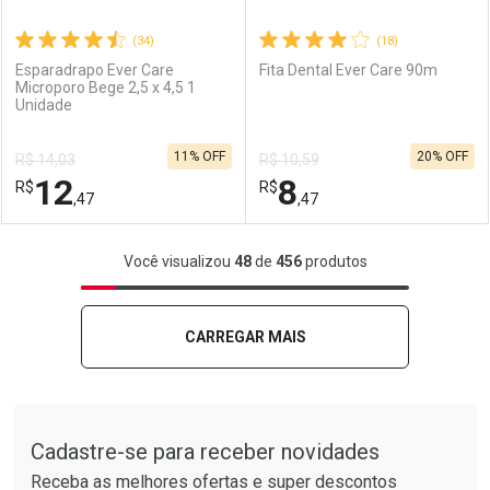
(34)
(18)
Esparadrapo Ever Care
Fita Dental Ever Care 90m
Microporo Bege 2,5 x 4,5 1
Unidade
Ativar Desconto
Ativar Desconto
11% OFF
20% OFF
R$ 14,03
R$ 10,59
Comprar sem Desconto
Comprar sem Desconto
12
8
R$
Comprar sem Desconto
R$
Comprar sem Desconto
Por R$ 11,69/cada
Por R$ 9,11/cada
,47
,47
Por R$ 11,69/cada
Por R$ 9,11/cada
FECHAR
FECHAR
F
F
Você visualizou
48
de
456
produtos
Laboratório
Por Menos
Laboratório
Por Menos
CARREGAR MAIS
Tudo sobre a Drogarias Pacheco
Cadastre-se para receber novidades
Receba as melhores ofertas e super descontos