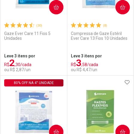
COMPRAR
COMPRAR
(30)
(8)
Gaze Ever Care 11 Fios 5
Compressa de Gaze Estéril
Unidades
Ever Care 13 Fios 10 Unidades
Ativar Desconto
Ativar Desconto
Leve 3 itens por
Leve 3 itens por
2
3
Comprar sem Desconto
Comprar sem Desconto
R$
,30/cada
R$
,58/cada
Comprar sem Desconto
Comprar sem Desconto
Por R$ 64,99/cada
Por R$ 3,19/cada
ou R$ 2,87/un
ou R$ 4,47/un
Por R$ 64,99/cada
Por R$ 3,19/cada
ADI
80% OFF NA 4° UNIDADE
FECHAR
FECHAR
F
F
Laboratório
Por Menos
Laboratório
Por Menos
COMPRAR
COMPRAR