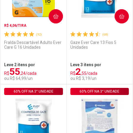
COMPRAR
COMPRAR
R$ 4,06/TIRA
(92)
(68)
Fralda Descartável Adulto Ever
Gaze Ever Care 13 Fios 5
Care G 16 Unidades
Unidades
Ativar Desconto
Ativar Desconto
Leve 2 itens por
Leve 3 itens por
55
2
Comprar sem Desconto
Comprar sem Desconto
R$
,24/cada
R$
,55/cada
Comprar sem Desconto
Comprar sem Desconto
Por R$ 2,87/cada
Por R$ 91,99/cada
ou R$ 64,99/un
ou R$ 3,19/un
Por R$ 2,87/cada
Por R$ 91,99/cada
60% OFF NA 3° UNIDADE
FECHAR
FECHAR
60% OFF NA 3° UNIDADE
F
F
Laboratório
Por Menos
Laboratório
Por Menos