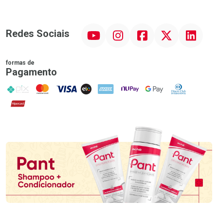
YouTube
Instagram
Facebook
Twitter
Linkedin
Redes Sociais
formas de
Pagamento
PIX
MasterCard
VISA
ELO
AMEX
NuPay
Google Pay
Diners Club
Hipercard
Promoção em Destaque