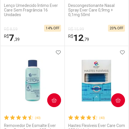
Lenço Umedecido Íntimo Ever
Descongestionante Nasal
Care Sem Fragrância 16
Spray Ever Care 0,9mg +
Unidades
0,1mg 50ml
Ativar Desconto
Ativar Desconto
14% OFF
20% OFF
R$ 8,59
R$ 15,99
Comprar sem Desconto
Comprar sem Desconto
7
12
R$
Comprar sem Desconto
R$
Comprar sem Desconto
Por R$ 7,19/cada
Por R$ 10,31/cada
,39
,79
Por R$ 7,19/cada
Por R$ 10,31/cada
ADICIONAR AOS FAVORITOS
ADI
FECHAR
FECHAR
F
F
Laboratório
Por Menos
Laboratório
Por Menos
COMPRAR
COMPRAR
(40)
(40)
Removedor De Esmalte Ever
Hastes Flexíveis Ever Care Com