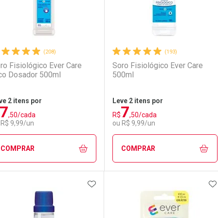
(208)
(193)
ro Fisiológico Ever Care
Soro Fisiológico Ever Care
co Dosador 500ml
500ml
ve 2 itens por
Leve 2 itens por
7
7
,50/cada
R$
,50/cada
 R$ 9,99/un
ou R$ 9,99/un
COMPRAR
COMPRAR
ADICIONAR AOS FAVORITOS
A
FECHAR
FECHAR
F
F
aboratório
or Menos
Laboratório
Por Menos