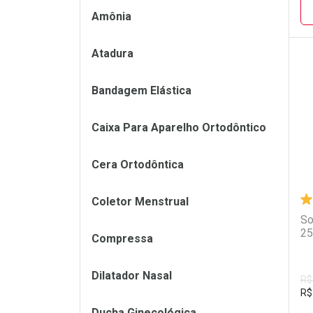
Amônia
Atadura
L
P
Bandagem Elástica
Caixa Para Aparelho Ortodôntico
Cera Ortodôntica
Coletor Menstrual
So
25
Compressa
Dilatador Nasal
R$
R$
Ducha Ginecológica