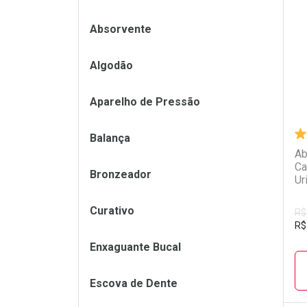
L
P
Absorvente
Algodão
Aparelho de Pressão
Balança
Ab
Ca
Bronzeador
Ur
Curativo
R$
R$
Enxaguante Bucal
Escova de Dente