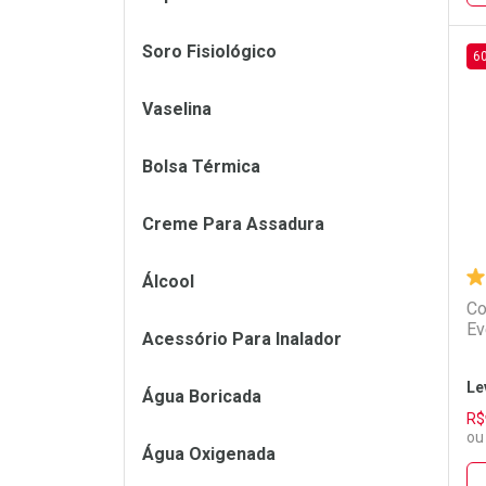
Soro Fisiológico
6
L
P
Vaselina
Bolsa Térmica
Creme Para Assadura
Álcool
Co
Ev
Acessório Para Inalador
Le
Água Boricada
R$
ou
Água Oxigenada