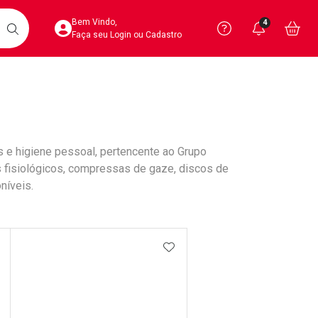
Acesse sua Conta
Precisa de 
Notific
Aces
Bem Vindo,
4
Você po
notifica
Vo
it
BUSCAR
Ver Recursos 
Faça seu Login ou Cadastro
Atendimento ao 
Central de Ajud
 e higiene pessoal, pertencente ao Grupo
Televendas
s fisiológicos, compressas de gaze, discos de
4020-4404
níveis.
DICIONAR AOS FAVORITOS
ADICIONAR AOS FAVORIT