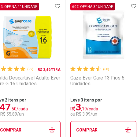
ADICIONAR AOS FAVORITOS
A
FECHAR
FECHAR
F
F
0% OFF NA 2° UNIDADE
60% OFF NA 3° UNIDADE
aboratório
or Menos
Laboratório
Por Menos
(92)
(68)
R$ 3,49/TIRA
alda Descartável Adulto Ever
Gaze Ever Care 13 Fios 5
re G 16 Unidades
Unidades
ve 2 itens por
Leve 3 itens por
47
3
,50/cada
R$
,19/cada
Ativar Desconto
Ativar Desconto
 R$ 55,89/un
ou R$ 3,99/un
Comprar sem Desconto
Comprar sem Desconto
Comprar sem Desconto
Comprar sem Desconto
COMPRAR
COMPRAR
Por R$ 22,30/cada
Por R$ 22,30/cada
Por R$ 2,87/cada
Por R$ 2,87/cada