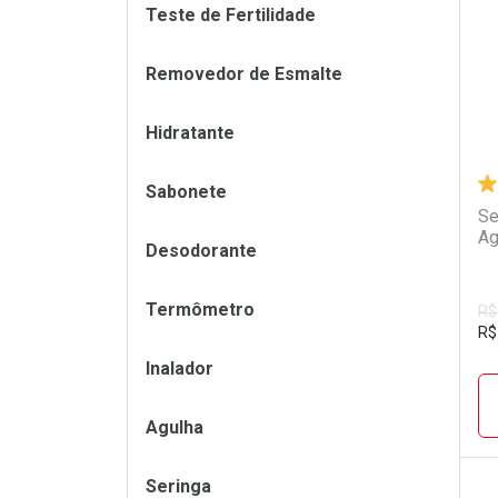
L
P
Teste de Fertilidade
Removedor de Esmalte
Hidratante
Sabonete
Se
Ag
Desodorante
Termômetro
R$
R$
Inalador
Agulha
Seringa