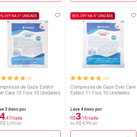
ADICIONAR AOS FAVORITOS
A
FECHAR
FECHAR
F
F
0% OFF NA 3° UNIDADE
80% OFF NA 4° UNIDADE
aboratório
or Menos
Laboratório
Por Menos
(8)
(33)
mpressa de Gaze Estéril
Compressa de Gaze Ever Care
er Care 13 Fios 10 Unidades
Estéril 11 Fios 10 Unidades
ve 3 itens por
Leve 4 itens por
4
3
Comprar 2 unidades
Comprar 3 unidades
,47/cada
R$
,19/cada
Ativar Desconto
Ativar Desconto
Por R$ 47,50/cada
Por R$ 3,19/cada
 R$ 5,59/un
ou R$ 4,99/un