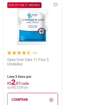
DICIONAR AOS FAVORITOS
ADICIONAR AOS FAVORIT
ECHAR
ECHAR
FECHAR
FECHAR
60% OFF NA 3° UNIDADE
Laboratório
Por Menos
(30)
Gaze Ever Care 11 Fios 5
Unidades
Leve 3 itens por
2
Comprar 2 unidades
R$
,87/cada
Ativar Desconto
Por R$ 67,25/cada
ou R$ 3,59/un
Comprar sem Desconto
Comprar sem Desconto
COMPRAR
Por R$ 79,11/cada
Por R$ 79,11/cada