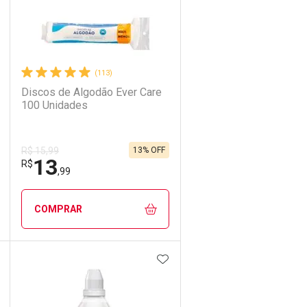
(113)
Discos de Algodão Ever Care
100 Unidades
13% OFF
R$ 15,99
13
R$
,99
COMPRAR
DICIONAR AOS FAVORITOS
ADICIONAR AOS FAVORIT
ECHAR
ECHAR
FECHAR
FECHAR
Laboratório
Por Menos