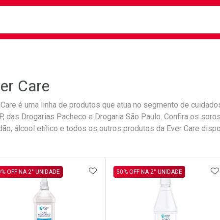
busca
isa?
er Care
 Care é uma linha de produtos que atua no segmento de cuidados
, das Drogarias Pacheco e Drogaria São Paulo. Confira os soro
dão, álcool etílico e todos os outros produtos da Ever Care dispo
ateleira
ADICIONAR AOS FAVORITOS
A
0% OFF NA 2° UNIDADE
50% OFF NA 2° UNIDADE