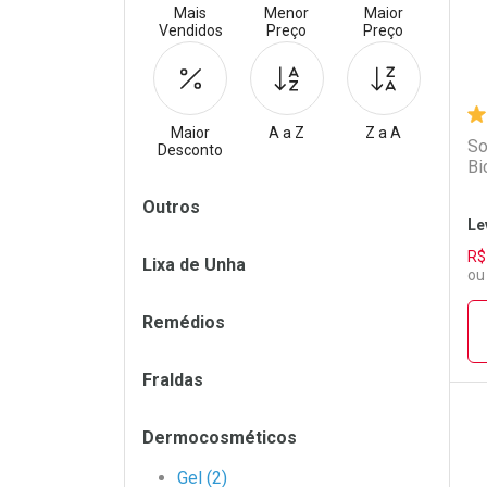
Mais
Menor
Maior
Vendidos
Preço
Preço
Maior
A a Z
Z a A
So
Desconto
Bi
Filtros
Outros
Le
R$
Lixa de Unha
ou
Remédios
Fraldas
Dermocosméticos
L
P
Gel (2)