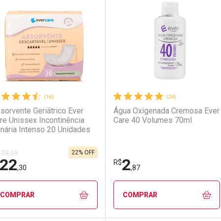
aboratório
or Menos
Laboratório
Por Menos
(16)
(24)
sorvente Geriátrico Ever
Água Oxigenada Cremosa Ever
re Unissex Incontinência
Care 40 Volumes 70ml
inária Intenso 20 Unidades
22% OFF
 28,59
22
2
Ativar Desconto
Ativar Desconto
R$
,30
,87
Comprar sem Desconto
Comprar sem Desconto
Comprar sem Desconto
Comprar sem Desconto
COMPRAR
COMPRAR
Por R$ 2,39/cada
Por R$ 2,39/cada
Por R$ 7,99/cada
Por R$ 7,99/cada