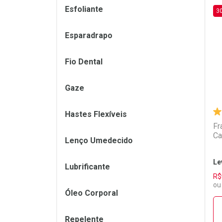
Esfoliante
3
L
P
Esparadrapo
Fio Dental
Gaze
Hastes Flexíveis
Fr
Ca
Lenço Umedecido
Le
Lubrificante
R$
ou
Óleo Corporal
Repelente