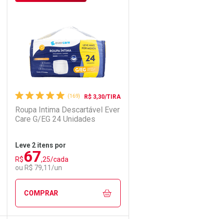
Laboratório
Por Menos
(169)
R$ 3,30/TIRA
Roupa Intima Descartável Ever
Care G/EG 24 Unidades
Leve 2 itens por
67
R$
,25/cada
Ativar Desconto
ou R$ 79,11/un
Comprar sem Desconto
Comprar sem Desconto
COMPRAR
Por R$ 3,19/cada
Por R$ 3,19/cada