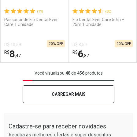
(19)
(20)
Passador de Fio Dental Ever
Fio Dental Ever Care 50m +
Care 1 Unidade
25m 1 Unidade
Ativar Desconto
Ativar Desconto
20% OFF
20% OFF
R$ 10,59
R$ 8,59
Comprar sem Desconto
Comprar sem Desconto
8
6
R$
Comprar sem Desconto
R$
Comprar sem Desconto
Por R$ 12,47/cada
Por R$ 8,47/cada
,47
,87
Por R$ 12,47/cada
Por R$ 8,47/cada
FECHAR
FECHAR
F
F
Você visualizou
48
de
456
produtos
Laboratório
Por Menos
Laboratório
Por Menos
CARREGAR MAIS
Tudo sobre a Drogarias Pacheco
Cadastre-se para receber novidades
Receba as melhores ofertas e super descontos