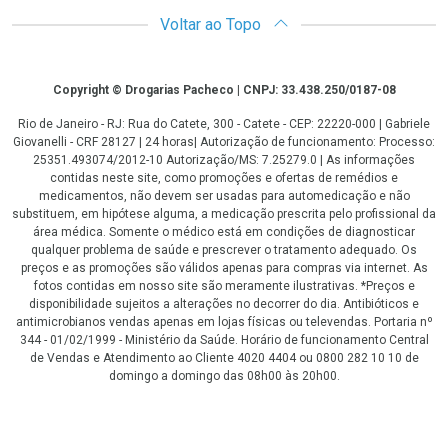
Voltar ao Topo
Copyright
Copyright © Drogarias Pacheco | CNPJ: 33.438.250/0187-08
Rio de Janeiro - RJ: Rua do Catete, 300 - Catete - CEP: 22220-000 | Gabriele
Giovanelli - CRF 28127 | 24 horas| Autorização de funcionamento: Processo:
25351.493074/2012-10 Autorização/MS: 7.25279.0 | As informações
contidas neste site, como promoções e ofertas de remédios e
medicamentos, não devem ser usadas para automedicação e não
substituem, em hipótese alguma, a medicação prescrita pelo profissional da
área médica. Somente o médico está em condições de diagnosticar
qualquer problema de saúde e prescrever o tratamento adequado. Os
preços e as promoções são válidos apenas para compras via internet. As
fotos contidas em nosso site são meramente ilustrativas. *Preços e
disponibilidade sujeitos a alterações no decorrer do dia. Antibióticos e
antimicrobianos vendas apenas em lojas físicas ou televendas. Portaria nº
344 - 01/02/1999 - Ministério da Saúde. Horário de funcionamento Central
de Vendas e Atendimento ao Cliente 4020 4404 ou 0800 282 10 10 de
domingo a domingo das 08h00 às 20h00.
LGPD Aceite os Cookies