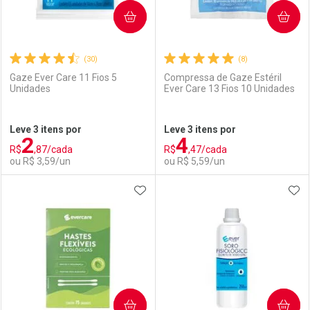
COMPRAR
COMPRAR
(30)
(8)
Gaze Ever Care 11 Fios 5
Compressa de Gaze Estéril
Unidades
Ever Care 13 Fios 10 Unidades
Ativar Desconto
Ativar Desconto
Leve 3 itens por
Leve 3 itens por
2
4
Comprar sem Desconto
Comprar sem Desconto
R$
,87/cada
R$
,47/cada
Comprar sem Desconto
Comprar sem Desconto
Por R$ 55,89/cada
Por R$ 3,99/cada
ou R$ 3,59/un
ou R$ 5,59/un
Por R$ 55,89/cada
Por R$ 3,99/cada
ADICIONAR AOS FAVORITOS
ADI
FECHAR
FECHAR
F
F
Laboratório
Por Menos
Laboratório
Por Menos
COMPRAR
COMPRAR