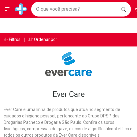
Drogarias Pacheco
Menu
A
Ir direto para a home
O que você precisa?
BAIX
Baixe nosso APP e aproveite Ofertas Exclusivas!
BUSC
O AP
Navegue pela página
Ir direto para o conteúdo
Faça a sua busca
Ir direto para a busca
Ir direto para a conta
Ir direto para a ajuda
Âncoras
Breadcrumb
Filtros
Ordenar por
Drogarias Pacheco
Ever Care
Ir direto para a notificações
Ir direto para o carrinho
Ir direto para o menu
Ever Care
Ever Care é uma linha de produtos que atua no segmento de
cuidados e higiene pessoal, pertencente ao Grupo DPSP, das
Drogarias Pacheco e Drogaria São Paulo. Confira os soros
fisiológicos, compressas de gaze, discos de algodão, álcool etílico e
todos os outros produtos da Ever Care disponíveis.