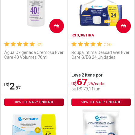
COMPRAR
COMPRAR
R$ 3,30/TIRA
(24)
(169)
Água Oxigenada Cremosa Ever
Roupa Intima Descartável Ever
Care 40 Volumes 70ml
Care G/EG 24 Unidades
Ativar Desconto
Ativar Desconto
Leve 2 itens por
67
Comprar sem Desconto
Comprar sem Desconto
2
R$
,25/cada
R$
Comprar sem Desconto
Comprar sem Desconto
Por R$ 3,19/cada
Por R$ 22,30/cada
,87
ou R$ 79,11/un
Por R$ 3,19/cada
Por R$ 22,30/cada
30% OFF NA 2° UNIDADE
FECHAR
FECHAR
60% OFF NA 3° UNIDADE
F
F
Laboratório
Por Menos
Laboratório
Por Menos