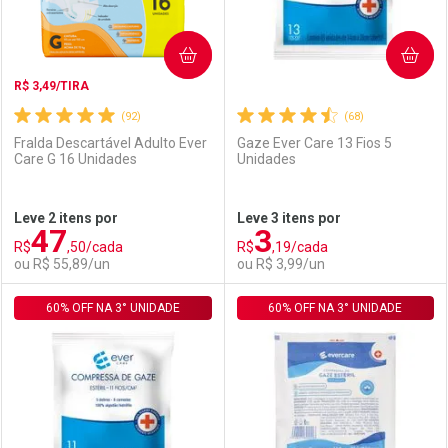
COMPRAR
COMPRAR
R$ 3,49/TIRA
(92)
(68)
Fralda Descartável Adulto Ever
Gaze Ever Care 13 Fios 5
Care G 16 Unidades
Unidades
Ativar Desconto
Ativar Desconto
Leve 2 itens por
Leve 3 itens por
47
3
Comprar sem Desconto
Comprar sem Desconto
R$
,50/cada
R$
,19/cada
Comprar sem Desconto
Comprar sem Desconto
Por R$ 2,87/cada
Por R$ 79,11/cada
ou R$ 55,89/un
ou R$ 3,99/un
Por R$ 2,87/cada
Por R$ 79,11/cada
60% OFF NA 3° UNIDADE
FECHAR
FECHAR
60% OFF NA 3° UNIDADE
F
F
Laboratório
Por Menos
Laboratório
Por Menos