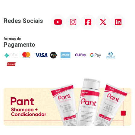
YouTube
Instagram
Facebook
Twitter
Linkedin
Redes Sociais
formas de
Pagamento
PIX
MasterCard
VISA
ELO
AMEX
NuPay
Google Pay
Diners Club
Hipercard
Promoção em Destaque