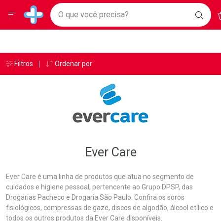
Drogarias Pacheco
Menu
A
Ir direto para a home
O que você precisa?
BAIX
Baixe nosso APP e aproveite Ofertas Exclusivas!
BUSC
O AP
Navegue pela página
Ir direto para o conteúdo
Faça a sua busca
Ir direto para a busca
Ir direto para a conta
Ir direto para a ajuda
Âncoras
Breadcrumb
Filtros
Ordenar por
Drogarias Pacheco
Ever Care
Ir direto para a notificações
Ir direto para o carrinho
Ir direto para o menu
Ever Care
Ever Care é uma linha de produtos que atua no segmento de
cuidados e higiene pessoal, pertencente ao Grupo DPSP, das
Drogarias Pacheco e Drogaria São Paulo. Confira os soros
fisiológicos, compressas de gaze, discos de algodão, álcool etílico e
todos os outros produtos da Ever Care disponíveis.