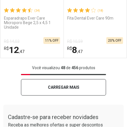
(34)
(18)
Esparadrapo Ever Care
Fita Dental Ever Care 90m
Microporo Bege 2,5 x 4,5 1
Unidade
Ativar Desconto
Ativar Desconto
11% OFF
20% OFF
R$ 14,03
R$ 10,59
Comprar sem Desconto
Comprar sem Desconto
12
8
R$
Comprar sem Desconto
R$
Comprar sem Desconto
Por R$ 11,69/cada
Por R$ 9,11/cada
,47
,47
Por R$ 11,69/cada
Por R$ 9,11/cada
FECHAR
FECHAR
F
F
Você visualizou
48
de
456
produtos
Laboratório
Por Menos
Laboratório
Por Menos
CARREGAR MAIS
Tudo sobre a Drogarias Pacheco
Cadastre-se para receber novidades
Receba as melhores ofertas e super descontos