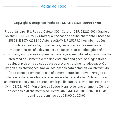
Voltar ao Topo
Copyright
Copyright © Drogarias Pacheco | CNPJ: 33.438.250/0187-08
Rio de Janeiro - RJ: Rua do Catete, 300 - Catete - CEP: 22220-000 | Gabriele
Giovanelli - CRF 28127 | 24 horas| Autorização de funcionamento: Processo:
25351.493074/2012-10 Autorização/MS: 7.25279.0 | As informações
contidas neste site, como promoções e ofertas de remédios e
medicamentos, não devem ser usadas para automedicação e não
substituem, em hipótese alguma, a medicação prescrita pelo profissional da
área médica. Somente o médico está em condições de diagnosticar
qualquer problema de saúde e prescrever o tratamento adequado. Os
preços e as promoções são válidos apenas para compras via internet. As
fotos contidas em nosso site são meramente ilustrativas. *Preços e
disponibilidade sujeitos a alterações no decorrer do dia. Antibióticos e
antimicrobianos vendas apenas em lojas físicas ou televendas. Portaria nº
344 - 01/02/1999 - Ministério da Saúde. Horário de funcionamento Central
de Vendas e Atendimento ao Cliente 4020 4404 ou 0800 282 10 10 de
domingo a domingo das 08h00 às 20h00.
LGPD Aceite os Cookies