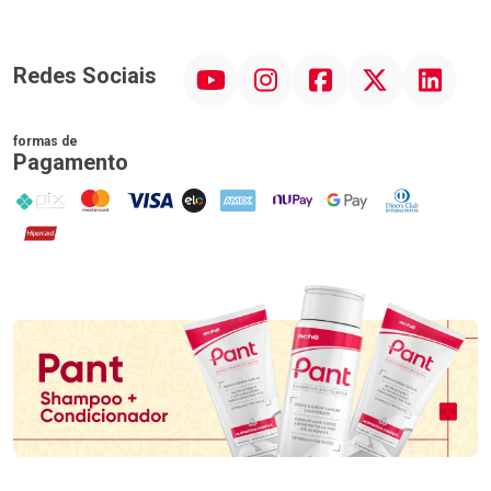
YouTube
Instagram
Facebook
Twitter
Linkedin
Redes Sociais
formas de
Pagamento
PIX
MasterCard
VISA
ELO
AMEX
NuPay
Google Pay
Diners Club
Hipercard
Promoção em Destaque