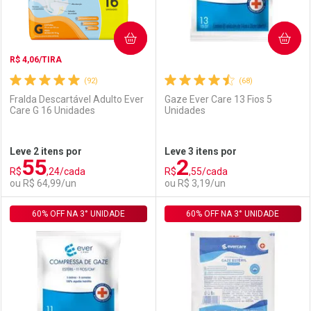
COMPRAR
COMPRAR
R$ 4,06/TIRA
(92)
(68)
Fralda Descartável Adulto Ever
Gaze Ever Care 13 Fios 5
Care G 16 Unidades
Unidades
Ativar Desconto
Ativar Desconto
Leve 2 itens por
Leve 3 itens por
55
2
Comprar sem Desconto
Comprar sem Desconto
R$
,24/cada
R$
,55/cada
Comprar sem Desconto
Comprar sem Desconto
Por R$ 2,87/cada
Por R$ 91,99/cada
ou R$ 64,99/un
ou R$ 3,19/un
Por R$ 2,87/cada
Por R$ 91,99/cada
60% OFF NA 3° UNIDADE
FECHAR
FECHAR
60% OFF NA 3° UNIDADE
F
F
Laboratório
Por Menos
Laboratório
Por Menos