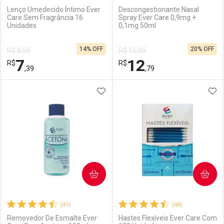
Lenço Umedecido Íntimo Ever
Descongestionante Nasal
Care Sem Fragrância 16
Spray Ever Care 0,9mg +
Unidades
0,1mg 50ml
Ativar Desconto
Ativar Desconto
14% OFF
20% OFF
R$ 8,59
R$ 15,99
Comprar sem Desconto
Comprar sem Desconto
7
12
R$
Comprar sem Desconto
R$
Comprar sem Desconto
Por R$ 7,19/cada
Por R$ 10,31/cada
,39
,79
Por R$ 7,19/cada
Por R$ 10,31/cada
ADICIONAR AOS FAVORITOS
ADI
FECHAR
FECHAR
F
F
Laboratório
Por Menos
Laboratório
Por Menos
COMPRAR
COMPRAR
(41)
(40)
Removedor De Esmalte Ever
Hastes Flexíveis Ever Care Com