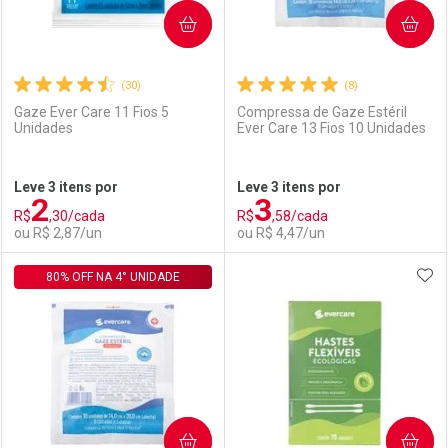
COMPRAR
COMPRAR
(30)
(8)
Gaze Ever Care 11 Fios 5
Compressa de Gaze Estéril
Unidades
Ever Care 13 Fios 10 Unidades
Ativar Desconto
Ativar Desconto
Leve 3 itens por
Leve 3 itens por
2
3
Comprar sem Desconto
Comprar sem Desconto
R$
,30/cada
R$
,58/cada
Comprar sem Desconto
Comprar sem Desconto
Por R$ 64,99/cada
Por R$ 3,19/cada
ou R$ 2,87/un
ou R$ 4,47/un
Por R$ 64,99/cada
Por R$ 3,19/cada
ADI
80% OFF NA 4° UNIDADE
FECHAR
FECHAR
F
F
Laboratório
Por Menos
Laboratório
Por Menos
COMPRAR
COMPRAR