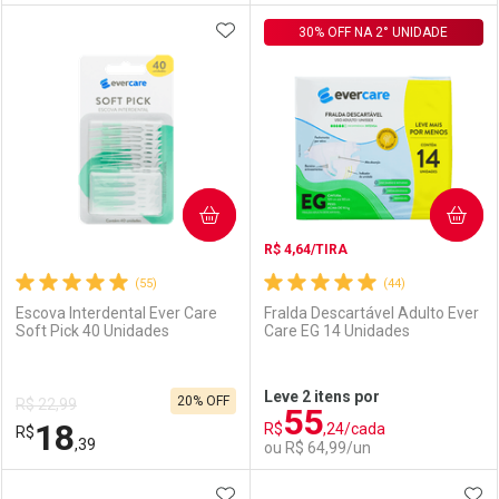
ADICIONAR AOS FAVORITOS
FECHAR
FECHAR
30% OFF NA 2° UNIDADE
F
F
Laboratório
Por Menos
Laboratório
Por Menos
COMPRAR
COMPRAR
R$ 4,64/TIRA
(55)
(44)
Escova Interdental Ever Care
Fralda Descartável Adulto Ever
Soft Pick 40 Unidades
Care EG 14 Unidades
Ativar Desconto
Ativar Desconto
Leve 2 itens por
20% OFF
R$ 22,99
55
Comprar sem Desconto
Comprar sem Desconto
18
R$
,24/cada
R$
Comprar sem Desconto
Comprar sem Desconto
Por R$ 91,99/cada
Por R$ 18,91/cada
,39
ou R$ 64,99/un
Por R$ 91,99/cada
Por R$ 18,91/cada
ADICIONAR AOS FAVORITOS
ADI
FECHAR
FECHAR
F
F