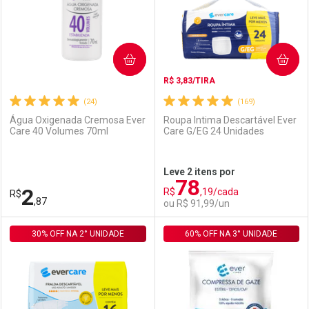
COMPRAR
COMPRAR
R$ 3,83/TIRA
(24)
(169)
Água Oxigenada Cremosa Ever
Roupa Intima Descartável Ever
Care 40 Volumes 70ml
Care G/EG 24 Unidades
Ativar Desconto
Ativar Desconto
Leve 2 itens por
78
Comprar sem Desconto
Comprar sem Desconto
2
R$
,19/cada
R$
Comprar sem Desconto
Comprar sem Desconto
Por R$ 3,19/cada
Por R$ 22,30/cada
,87
ou R$ 91,99/un
Por R$ 3,19/cada
Por R$ 22,30/cada
30% OFF NA 2° UNIDADE
FECHAR
FECHAR
60% OFF NA 3° UNIDADE
F
F
Laboratório
Por Menos
Laboratório
Por Menos