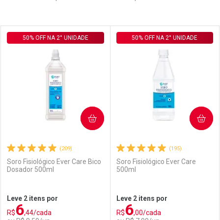
Prateleira
50% OFF NA 2° UNIDADE
50% OFF NA 2° UNIDADE
COMPRAR
COMPRAR
(209)
(195)
Soro Fisiológico Ever Care Bico
Soro Fisiológico Ever Care
Dosador 500ml
500ml
Leve 2 itens por
Leve 2 itens por
6
6
R$
,44/cada
R$
,00/cada