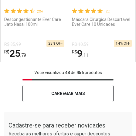
(26)
(25)
Descongestionante Ever Care
Máscara Cirurgica Descartável
Jato Nasal 100ml
Ever Care 10 Unidades
Ativar Desconto
Ativar Desconto
28% OFF
14% OFF
R$ 35,99
R$ 10,59
Comprar sem Desconto
Comprar sem Desconto
25
9
R$
Comprar sem Desconto
R$
Comprar sem Desconto
Por R$ 6,87/cada
Por R$ 2,39/cada
,79
,11
Por R$ 6,87/cada
Por R$ 2,39/cada
FECHAR
FECHAR
F
F
Você visualizou
48
de
456
produtos
Laboratório
Por Menos
Laboratório
Por Menos
CARREGAR MAIS
Tudo sobre a Drogarias Pacheco
Cadastre-se para receber novidades
Receba as melhores ofertas e super descontos