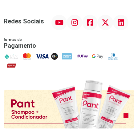
YouTube
Instagram
Facebook
Twitter
Linkedin
Redes Sociais
formas de
Pagamento
PIX
MasterCard
VISA
ELO
AMEX
NuPay
Google Pay
Diners Club
Hipercard
Promoção em Destaque