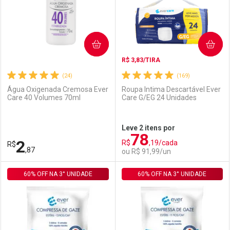
COMPRAR
COMPRAR
R$ 3,83/TIRA
(24)
(169)
Água Oxigenada Cremosa Ever
Roupa Intima Descartável Ever
Care 40 Volumes 70ml
Care G/EG 24 Unidades
Ativar Desconto
Ativar Desconto
Leve 2 itens por
78
Comprar sem Desconto
Comprar sem Desconto
2
R$
,19/cada
R$
Comprar sem Desconto
Comprar sem Desconto
Por R$ 3,19/cada
Por R$ 22,30/cada
,87
ou R$ 91,99/un
Por R$ 3,19/cada
Por R$ 22,30/cada
60% OFF NA 3° UNIDADE
FECHAR
FECHAR
60% OFF NA 3° UNIDADE
F
F
Laboratório
Por Menos
Laboratório
Por Menos