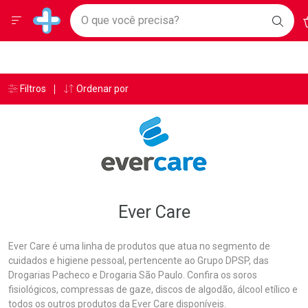
Drogarias Pacheco
Menu
A
Ir direto para a home
O que você precisa?
BAIX
Baixe nosso APP e aproveite Ofertas Exclusivas!
BUSC
O AP
Navegue pela página
Ir direto para o conteúdo
Faça a sua busca
Ir direto para a busca
Ir direto para a conta
Ir direto para a ajuda
Âncoras
Breadcrumb
Filtros
Ordenar por
Drogarias Pacheco
Ever Care
Ir direto para a notificações
Ir direto para o carrinho
Ir direto para o menu
Ever Care
Ever Care é uma linha de produtos que atua no segmento de
cuidados e higiene pessoal, pertencente ao Grupo DPSP, das
Drogarias Pacheco e Drogaria São Paulo. Confira os soros
fisiológicos, compressas de gaze, discos de algodão, álcool etílico e
todos os outros produtos da Ever Care disponíveis.