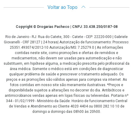
Voltar ao Topo
Copyright
Copyright © Drogarias Pacheco | CNPJ: 33.438.250/0187-08
Rio de Janeiro - RJ: Rua do Catete, 300 - Catete - CEP: 22220-000 | Gabriele
Giovanelli - CRF 28127 | 24 horas| Autorização de funcionamento: Processo:
25351.493074/2012-10 Autorização/MS: 7.25279.0 | As informações
contidas neste site, como promoções e ofertas de remédios e
medicamentos, não devem ser usadas para automedicação e não
substituem, em hipótese alguma, a medicação prescrita pelo profissional da
área médica. Somente o médico está em condições de diagnosticar
qualquer problema de saúde e prescrever o tratamento adequado. Os
preços e as promoções são válidos apenas para compras via internet. As
fotos contidas em nosso site são meramente ilustrativas. *Preços e
disponibilidade sujeitos a alterações no decorrer do dia. Antibióticos e
antimicrobianos vendas apenas em lojas físicas ou televendas. Portaria nº
344 - 01/02/1999 - Ministério da Saúde. Horário de funcionamento Central
de Vendas e Atendimento ao Cliente 4020 4404 ou 0800 282 10 10 de
domingo a domingo das 08h00 às 20h00.
LGPD Aceite os Cookies