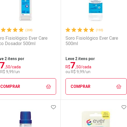
(208)
(193)
ro Fisiológico Ever Care
Soro Fisiológico Ever Care
co Dosador 500ml
500ml
ve 2 itens por
Leve 2 itens por
7
7
,50/cada
R$
,50/cada
 R$ 9,99/un
ou R$ 9,99/un
COMPRAR
COMPRAR
ADICIONAR AOS FAVORITOS
A
FECHAR
FECHAR
F
F
aboratório
or Menos
Laboratório
Por Menos