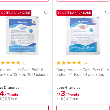
ADICIONAR AOS FAVORITOS
A
FECHAR
FECHAR
F
F
0% OFF NA 3° UNIDADE
80% OFF NA 4° UNIDADE
aboratório
or Menos
Laboratório
Por Menos
(8)
(33)
mpressa de Gaze Estéril
Compressa de Gaze Ever Care
er Care 13 Fios 10 Unidades
Estéril 11 Fios 10 Unidades
ve 3 itens por
Leve 4 itens por
4
3
Comprar 2 unidades
Comprar 3 unidades
,47/cada
R$
,19/cada
Ativar Desconto
Ativar Desconto
Por R$ 47,50/cada
Por R$ 3,19/cada
 R$ 5,59/un
ou R$ 4,99/un