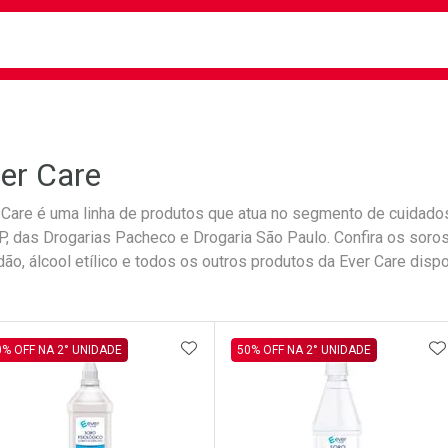
busca
isa?
er Care
 Care é uma linha de produtos que atua no segmento de cuidados
, das Drogarias Pacheco e Drogaria São Paulo. Confira os soro
dão, álcool etílico e todos os outros produtos da Ever Care dispo
ateleira
ADICIONAR AOS FAVORITOS
A
0% OFF NA 2° UNIDADE
50% OFF NA 2° UNIDADE