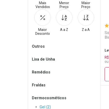
Mais
Menor
Maior
Vendidos
Preço
Preço
Maior
A a Z
Z a A
So
Desconto
Bi
Filtros
Outros
Le
R$
Lixa de Unha
ou
Remédios
Fraldas
Dermocosméticos
L
P
Gel (2)