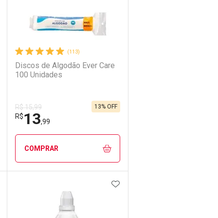
(113)
Discos de Algodão Ever Care
100 Unidades
13% OFF
R$ 15,99
13
R$
,99
COMPRAR
DICIONAR AOS FAVORITOS
ADICIONAR AOS FAVORIT
ECHAR
ECHAR
FECHAR
FECHAR
Laboratório
Por Menos