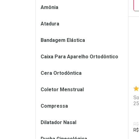
Amônia
Atadura
L
P
Bandagem Elástica
Caixa Para Aparelho Ortodôntico
Cera Ortodôntica
Coletor Menstrual
So
25
Compressa
Dilatador Nasal
R$
R$
Ducha Ginecológica