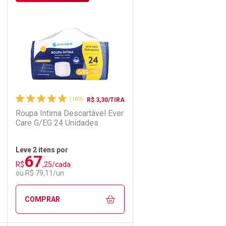
Laboratório
Por Menos
(169)
R$ 3,30/TIRA
Roupa Intima Descartável Ever
Care G/EG 24 Unidades
Leve 2 itens por
67
R$
,25/cada
Ativar Desconto
ou R$ 79,11/un
Comprar sem Desconto
Comprar sem Desconto
COMPRAR
Por R$ 3,19/cada
Por R$ 3,19/cada