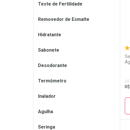
L
P
Teste de Fertilidade
Removedor de Esmalte
Hidratante
Sabonete
Se
Ag
Desodorante
Termômetro
R$
R$
Inalador
Agulha
Seringa