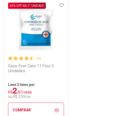
DICIONAR AOS FAVORITOS
ADICIONAR AOS FAVORIT
ECHAR
ECHAR
FECHAR
FECHAR
60% OFF NA 3° UNIDADE
Laboratório
Por Menos
(30)
Gaze Ever Care 11 Fios 5
Unidades
Leve 3 itens por
2
Comprar 2 unidades
R$
,87/cada
Ativar Desconto
Por R$ 67,25/cada
ou R$ 3,59/un
Comprar sem Desconto
Comprar sem Desconto
COMPRAR
Por R$ 79,11/cada
Por R$ 79,11/cada