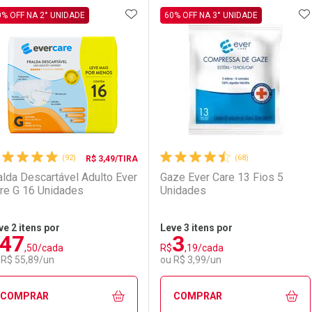
ADICIONAR AOS FAVORITOS
A
FECHAR
FECHAR
F
F
0% OFF NA 2° UNIDADE
60% OFF NA 3° UNIDADE
aboratório
or Menos
Laboratório
Por Menos
(92)
(68)
R$ 3,49/TIRA
alda Descartável Adulto Ever
Gaze Ever Care 13 Fios 5
re G 16 Unidades
Unidades
ve 2 itens por
Leve 3 itens por
47
3
,50/cada
R$
,19/cada
Ativar Desconto
Ativar Desconto
 R$ 55,89/un
ou R$ 3,99/un
Comprar sem Desconto
Comprar sem Desconto
Comprar sem Desconto
Comprar sem Desconto
COMPRAR
COMPRAR
Por R$ 22,30/cada
Por R$ 22,30/cada
Por R$ 2,87/cada
Por R$ 2,87/cada