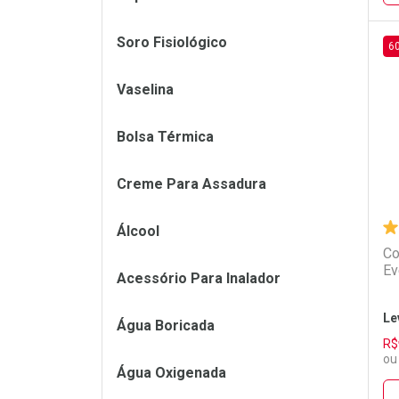
Soro Fisiológico
6
L
P
Vaselina
Bolsa Térmica
Creme Para Assadura
Álcool
Co
Ev
Acessório Para Inalador
Le
Água Boricada
R$
ou
Água Oxigenada