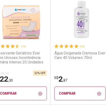
aboratório
or Menos
Laboratório
Por Menos
(16)
(24)
sorvente Geriátrico Ever
Água Oxigenada Cremosa Ever
re Unissex Incontinência
Care 40 Volumes 70ml
inária Intenso 20 Unidades
22% OFF
 28,59
22
2
Ativar Desconto
Ativar Desconto
R$
,30
,87
Comprar sem Desconto
Comprar sem Desconto
Comprar sem Desconto
Comprar sem Desconto
COMPRAR
COMPRAR
Por R$ 2,39/cada
Por R$ 2,39/cada
Por R$ 7,99/cada
Por R$ 7,99/cada