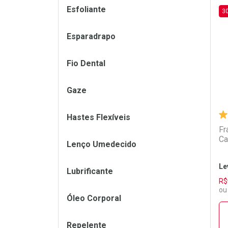
Esfoliante
3
L
P
Esparadrapo
Fio Dental
Gaze
Hastes Flexíveis
Fr
Ca
Lenço Umedecido
Le
Lubrificante
R$
ou
Óleo Corporal
Repelente