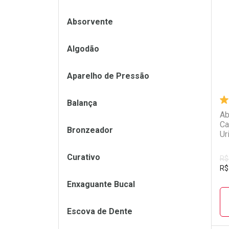
L
P
Absorvente
Algodão
Aparelho de Pressão
Balança
Ab
Ca
Bronzeador
Ur
Curativo
R$
R$
Enxaguante Bucal
Escova de Dente