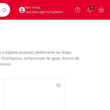
Acesse sua Conta
Precisa de 
Notific
Aces
Bem Vindo,
4
Você po
notifica
Vo
it
BUSCAR
Ver Recursos 
Faça seu Login ou Cadastro
Atendimento ao 
Central de Ajud
 e higiene pessoal, pertencente ao Grupo
Televendas
s fisiológicos, compressas de gaze, discos de
4020-4404
níveis.
DICIONAR AOS FAVORITOS
ADICIONAR AOS FAVORIT