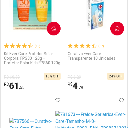
COMPRAR
COMPRAR
(19)
(37)
Kit Ever Care Protetor Solar
Curativo Ever Care
Corporal FPS30 120g +
Transparente 10 Unidades
Protetor Solar Kids FPS60 120g
Ativar Desconto
Ativar Desconto
10% OFF
24% OFF
R$ 68,39
R$ 6,29
Comprar sem Desconto
Comprar sem Desconto
61
4
R$
Comprar sem Desconto
R$
Comprar sem Desconto
Por R$ 34,39/cada
Por R$ 38,87/cada
,55
,79
Por R$ 34,39/cada
Por R$ 38,87/cada
ADICIONAR AOS FAVORITOS
ADI
FECHAR
FECHAR
F
F
Laboratório
Por Menos
Laboratório
Por Menos