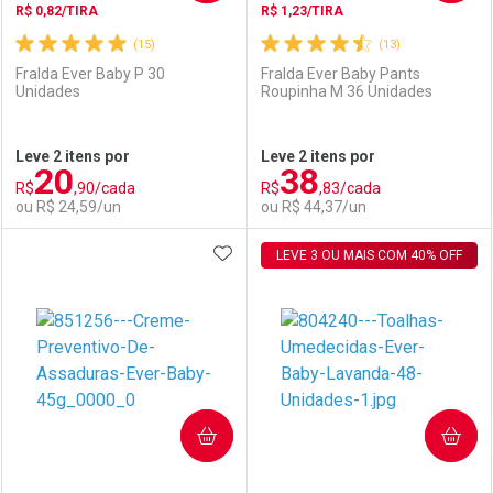
R$ 0,82/TIRA
R$ 1,23/TIRA
(15)
(13)
Fralda Ever Baby P 30
Fralda Ever Baby Pants
Unidades
Roupinha M 36 Unidades
Ativar Desconto
Ativar Desconto
Leve 2 itens por
Leve 2 itens por
20
38
Comprar sem Desconto
Comprar sem Desconto
R$
,90/cada
R$
,83/cada
Comprar sem Desconto
Comprar sem Desconto
Por R$ 36,11/cada
Por R$ 22,39/cada
ou R$ 24,59/un
ou R$ 44,37/un
Por R$ 36,11/cada
Por R$ 22,39/cada
ADICIONAR AOS FAVORITOS
FECHAR
FECHAR
LEVE 3 OU MAIS COM 40% OFF
F
F
Laboratório
Por Menos
Laboratório
Por Menos
COMPRAR
COMPRAR