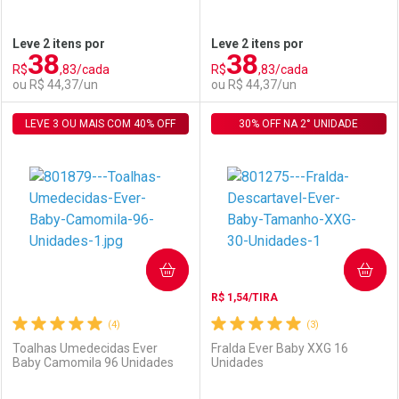
Ativar Desconto
Ativar Desconto
Leve 2 itens por
Leve 2 itens por
38
38
Comprar sem Desconto
Comprar sem Desconto
R$
,83/cada
R$
,83/cada
Comprar sem Desconto
Comprar sem Desconto
Por R$ 22,39/cada
Por R$ 24,59/cada
ou R$ 44,37/un
ou R$ 44,37/un
Por R$ 22,39/cada
Por R$ 24,59/cada
LEVE 3 OU MAIS COM 40% OFF
FECHAR
FECHAR
30% OFF NA 2° UNIDADE
F
F
Laboratório
Por Menos
Laboratório
Por Menos
COMPRAR
COMPRAR
R$ 1,54/TIRA
(4)
(3)
Toalhas Umedecidas Ever
Fralda Ever Baby XXG 16
Baby Camomila 96 Unidades
Unidades
Ativar Desconto
Ativar Desconto