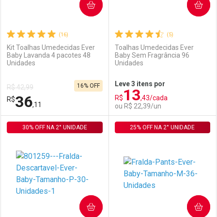
COMPRAR
COMPRAR
(16)
(5)
Kit Toalhas Umedecidas Ever
Toalhas Umedecidas Ever
Baby Lavanda 4 pacotes 48
Baby Sem Fragrância 96
Unidades
Unidades
Ativar Desconto
Ativar Desconto
Leve 3 itens por
16% OFF
R$ 42,99
13
Comprar sem Desconto
Comprar sem Desconto
36
R$
,43/cada
R$
Comprar sem Desconto
Comprar sem Desconto
Por R$ 242,70/cada
Por R$ 18,99/cada
,11
ou R$ 22,39/un
Por R$ 242,70/cada
Por R$ 18,99/cada
30% OFF NA 2° UNIDADE
FECHAR
FECHAR
25% OFF NA 2° UNIDADE
F
F
Laboratório
Por Menos
Laboratório
Por Menos
COMPRAR
COMPRAR