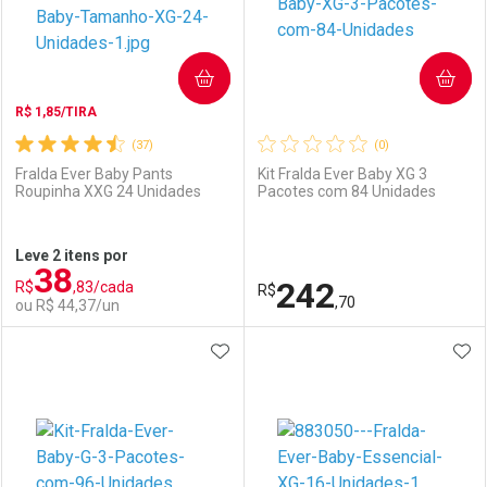
COMPRAR
COMPRAR
R$ 1,85/TIRA
(37)
(0)
Fralda Ever Baby Pants
Kit Fralda Ever Baby XG 3
Roupinha XXG 24 Unidades
Pacotes com 84 Unidades
Ativar Desconto
Ativar Desconto
Leve 2 itens por
38
Comprar sem Desconto
Comprar sem Desconto
242
R$
,83/cada
Comprar sem Desconto
R$
Comprar sem Desconto
Por R$ 15,99/cada
Por R$ 7,19/cada
,70
ou R$ 44,37/un
Por R$ 15,99/cada
Por R$ 7,19/cada
ADICIONAR AOS FAVORITOS
ADI
FECHAR
FECHAR
F
F
Laboratório
Por Menos
Laboratório
Por Menos