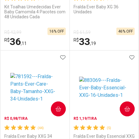
Kit Toalhas Umedecidas Ever
Fralda Ever Baby XG 36
Baby Camomila 4 Pacotes com
Unidades
48 Unidades Cada
Ativar Desconto
Ativar Desconto
16% OFF
46% OFF
R$ 42,99
R$ 61,59
Comprar sem Desconto
Comprar sem Desconto
36
33
R$
Comprar sem Desconto
R$
Comprar sem Desconto
Por R$ 70,12/cada
Por R$ 15,99/cada
,11
,19
Por R$ 70,12/cada
Por R$ 15,99/cada
ADICIONAR AOS FAVORITOS
ADI
FECHAR
FECHAR
F
F
Laboratório
Por Menos
Laboratório
Por Menos
COMPRAR
COMPRAR
R$ 0,98/TIRA
R$ 1,19/TIRA
(44)
(5)
Fralda Ever Baby XXG 34
Fralda Ever Baby Essencial XXG