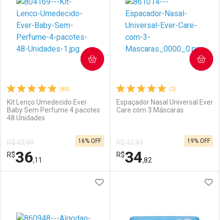
COMPRAR
COMPRAR
(83)
(2)
Kit Lenço Umedecido Ever
Espaçador Nasal Universal Ever
Baby Sem Perfume 4 pacotes
Care com 3 Máscaras
48 Unidades
16% OFF
19% OFF
R$ 42,99
R$ 42,99
36
34
R$
R$
,11
,82
ADICIONAR AOS FAVORITOS
ADI
FECHAR
FECHAR
F
F
Laboratório
Por Menos
Laboratório
Por Menos