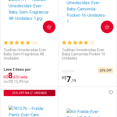
COMPRAR
COMPRAR
(13)
(7)
Toalhas Umedecidas Ever
Toalhas Umedecidas Ever
Baby Sem Fragrância 48
Baby Camomila Pocket 16
Unidades
Unidades
Ativar Desconto
Ativar Desconto
Leve 3 itens por
20% OFF
R$ 8,99
8
Comprar sem Desconto
Comprar sem Desconto
7
R$
,63/cada
Comprar sem Desconto
R$
Comprar sem Desconto
Por R$ 58,99/cada
Por R$ 7,19/cada
,19
ou R$ 15,99/un
Por R$ 58,99/cada
Por R$ 7,19/cada
ADI
25% OFF NA 2° UNIDADE
FECHAR
FECHAR
F
F
Laboratório
Por Menos
Laboratório
Por Menos