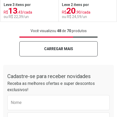
Leve 3 itens por
Leve 2 itens por
13
20
Comprar sem Desconto
Comprar sem Desconto
R$
,43/cada
R$
,90/cada
Comprar sem Desconto
Comprar sem Desconto
Por R$ 44,37/cada
Por R$ 44,37/cada
ou R$ 22,39/un
ou R$ 24,59/un
Por R$ 44,37/cada
Por R$ 44,37/cada
FECHAR
FECHAR
F
F
Você visualizou
48
de
70
produtos
Laboratório
Por Menos
Laboratório
Por Menos
CARREGAR MAIS
Tudo sobre a Drogarias Pacheco
Cadastre-se para receber novidades
Receba as melhores ofertas e super descontos
exclusivos!
Preencha o formulário abaixo para receber 
Nome
Ativar Desconto
Ativar Desconto