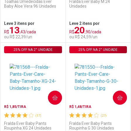
Toalhas Umedecidas Ever
Fralda Ever Baby M 24
Baby Aloe Vera 96 Unidades
Unidades
Ativar Desconto
Ativar Desconto
Leve 3 itens por
Leve 2 itens por
13
20
Comprar sem Desconto
Comprar sem Desconto
R$
,43/cada
R$
,90/cada
Comprar sem Desconto
Comprar sem Desconto
Por R$ 17,59/cada
Por R$ 15,99/cada
ou R$ 22,39/un
ou R$ 24,59/un
Por R$ 17,59/cada
Por R$ 15,99/cada
25% OFF NA 2° UNIDADE
FECHAR
FECHAR
25% OFF NA 2° UNIDADE
F
F
Laboratório
Por Menos
Laboratório
Por Menos
COMPRAR
COMPRAR
R$ 1,85/TIRA
R$ 1,48/TIRA
(17)
(27)
Fralda Ever Baby Pants
Fralda Ever Baby Pants
Roupinha XG 24 Unidades
Roupinha G 30 Unidades