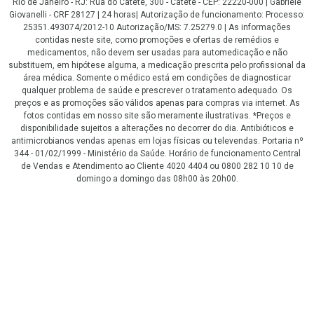
Rio de Janeiro - RJ: Rua do Catete, 300 - Catete - CEP: 22220-000 | Gabriele
Giovanelli - CRF 28127 | 24 horas| Autorização de funcionamento: Processo:
25351.493074/2012-10 Autorização/MS: 7.25279.0 | As informações
contidas neste site, como promoções e ofertas de remédios e
medicamentos, não devem ser usadas para automedicação e não
substituem, em hipótese alguma, a medicação prescrita pelo profissional da
área médica. Somente o médico está em condições de diagnosticar
qualquer problema de saúde e prescrever o tratamento adequado. Os
preços e as promoções são válidos apenas para compras via internet. As
fotos contidas em nosso site são meramente ilustrativas. *Preços e
disponibilidade sujeitos a alterações no decorrer do dia. Antibióticos e
antimicrobianos vendas apenas em lojas físicas ou televendas. Portaria nº
344 - 01/02/1999 - Ministério da Saúde. Horário de funcionamento Central
de Vendas e Atendimento ao Cliente 4020 4404 ou 0800 282 10 10 de
domingo a domingo das 08h00 às 20h00.
LGPD Aceite os Cookies