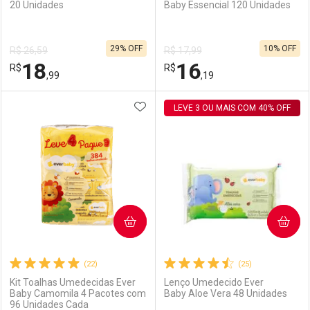
20 Unidades
Baby Essencial 120 Unidades
Ativar Desconto
Ativar Desconto
29% OFF
10% OFF
R$ 26,59
R$ 17,99
Comprar sem Desconto
Comprar sem Desconto
18
16
R$
Comprar sem Desconto
R$
Comprar sem Desconto
Por R$ 39,99/cada
Por R$ 39,99/cada
,99
,19
Por R$ 39,99/cada
Por R$ 39,99/cada
ADICIONAR AOS FAVORITOS
FECHAR
FECHAR
LEVE 3 OU MAIS COM 40% OFF
F
F
Laboratório
Por Menos
Laboratório
Por Menos
COMPRAR
COMPRAR
(22)
(25)
Kit Toalhas Umedecidas Ever
Lenço Umedecido Ever
Baby Camomila 4 Pacotes com
Baby Aloe Vera 48 Unidades
96 Unidades Cada