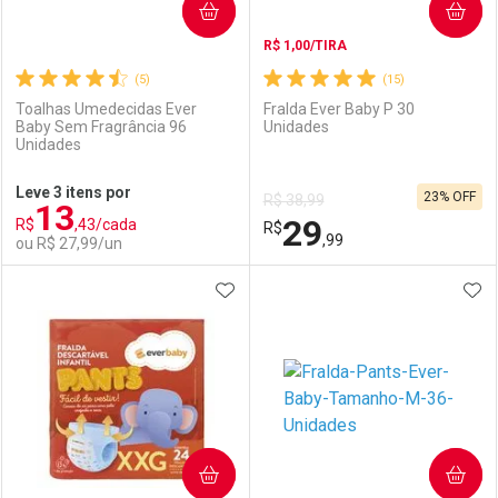
COMPRAR
COMPRAR
R$ 1,00/TIRA
(5)
(15)
Toalhas Umedecidas Ever
Fralda Ever Baby P 30
Baby Sem Fragrância 96
Unidades
Unidades
Ativar Desconto
Ativar Desconto
Leve 3 itens por
23% OFF
R$ 38,99
13
Comprar sem Desconto
Comprar sem Desconto
29
R$
,43/cada
Comprar sem Desconto
R$
Comprar sem Desconto
Por R$ 18,99/cada
Por R$ 36,11/cada
,99
ou R$ 27,99/un
Por R$ 18,99/cada
Por R$ 36,11/cada
ADICIONAR AOS FAVORITOS
ADI
FECHAR
FECHAR
F
F
Laboratório
Por Menos
Laboratório
Por Menos
COMPRAR
COMPRAR