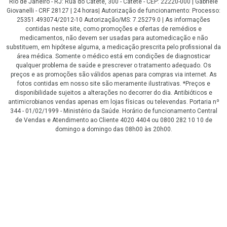
Rio de Janeiro - RJ: Rua do Catete, 300 - Catete - CEP: 22220-000 | Gabriele
Giovanelli - CRF 28127 | 24 horas| Autorização de funcionamento: Processo:
25351.493074/2012-10 Autorização/MS: 7.25279.0 | As informações
contidas neste site, como promoções e ofertas de remédios e
medicamentos, não devem ser usadas para automedicação e não
substituem, em hipótese alguma, a medicação prescrita pelo profissional da
área médica. Somente o médico está em condições de diagnosticar
qualquer problema de saúde e prescrever o tratamento adequado. Os
preços e as promoções são válidos apenas para compras via internet. As
fotos contidas em nosso site são meramente ilustrativas. *Preços e
disponibilidade sujeitos a alterações no decorrer do dia. Antibióticos e
antimicrobianos vendas apenas em lojas físicas ou televendas. Portaria nº
344 - 01/02/1999 - Ministério da Saúde. Horário de funcionamento Central
de Vendas e Atendimento ao Cliente 4020 4404 ou 0800 282 10 10 de
domingo a domingo das 08h00 às 20h00.
LGPD Aceite os Cookies