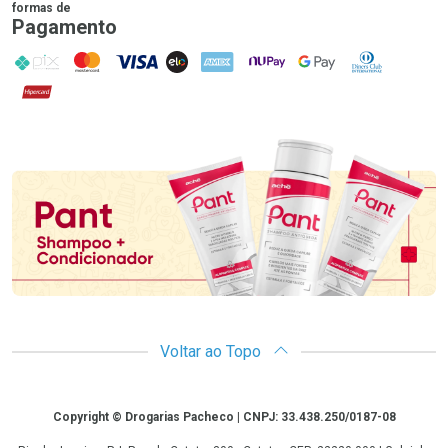
formas de
Pagamento
PIX
MasterCard
VISA
ELO
AMEX
NuPay
Google Pay
Diners Club
Hipercard
Promoção em Destaque
Voltar ao Topo
Copyright
Copyright © Drogarias Pacheco | CNPJ: 33.438.250/0187-08