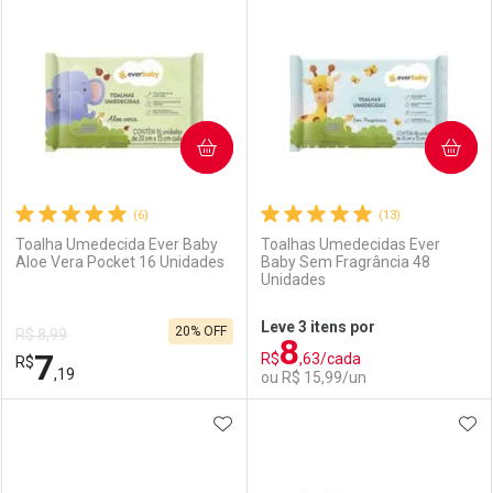
Laboratório
Por Menos
Laboratório
Por Menos
COMPRAR
COMPRAR
(6)
(13)
Toalha Umedecida Ever Baby
Toalhas Umedecidas Ever
Aloe Vera Pocket 16 Unidades
Baby Sem Fragrância 48
Unidades
Ativar Desconto
Ativar Desconto
Leve 3 itens por
20% OFF
R$ 8,99
8
Comprar sem Desconto
Comprar sem Desconto
7
R$
,63/cada
R$
Comprar sem Desconto
Comprar sem Desconto
Por R$ 34,03/cada
Por R$ 52,99/cada
,19
ou R$ 15,99/un
Por R$ 34,03/cada
Por R$ 52,99/cada
ADICIONAR AOS FAVORITOS
ADI
FECHAR
FECHAR
F
F
Laboratório
Por Menos
Laboratório
Por Menos