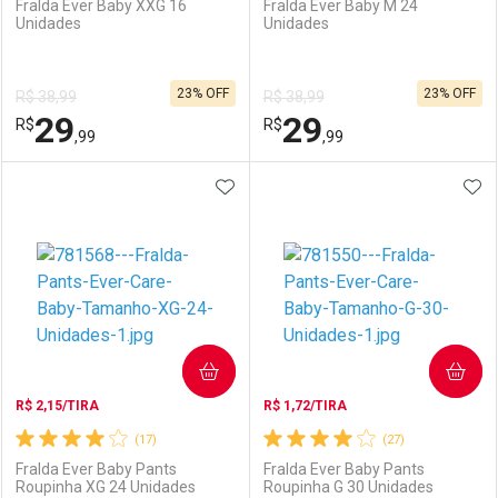
Fralda Ever Baby XXG 16
Fralda Ever Baby M 24
Unidades
Unidades
Ativar Desconto
Ativar Desconto
23% OFF
23% OFF
R$ 38,99
R$ 38,99
Comprar sem Desconto
Comprar sem Desconto
29
29
R$
Comprar sem Desconto
R$
Comprar sem Desconto
Por R$ 15,99/cada
Por R$ 27,99/cada
,99
,99
Por R$ 15,99/cada
Por R$ 27,99/cada
ADICIONAR AOS FAVORITOS
ADI
FECHAR
FECHAR
F
F
Laboratório
Por Menos
Laboratório
Por Menos
COMPRAR
COMPRAR
R$ 2,15/TIRA
R$ 1,72/TIRA
(17)
(27)
Fralda Ever Baby Pants
Fralda Ever Baby Pants
Roupinha XG 24 Unidades
Roupinha G 30 Unidades