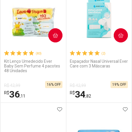
COMPRAR
COMPRAR
(83)
(2)
Kit Lenço Umedecido Ever
Espaçador Nasal Universal Ever
Baby Sem Perfume 4 pacotes
Care com 3 Máscaras
48 Unidades
16% OFF
19% OFF
R$ 42,99
R$ 42,99
36
34
R$
R$
,11
,82
ADICIONAR AOS FAVORITOS
ADI
FECHAR
FECHAR
F
F
Laboratório
Por Menos
Laboratório
Por Menos