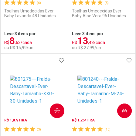
(6)
(5)
Toalhas Umedecidas Ever
Toalhas Umedecidas Ever
Baby Lavanda 48 Unidades
Baby Aloe Vera 96 Unidades
Ativar Desconto
Ativar Desconto
Leve 3 itens por
Leve 3 itens por
8
13
Comprar sem Desconto
Comprar sem Desconto
R$
,63/cada
R$
,43/cada
Comprar sem Desconto
Comprar sem Desconto
Por R$ 51,59/cada
Por R$ 51,59/cada
ou R$ 15,99/un
ou R$ 27,99/un
Por R$ 51,59/cada
Por R$ 51,59/cada
ADICIONAR AOS FAVORITOS
ADI
FECHAR
FECHAR
F
F
Laboratório
Por Menos
Laboratório
Por Menos
COMPRAR
COMPRAR
R$ 1,87/TIRA
R$ 1,25/TIRA
(3)
(10)