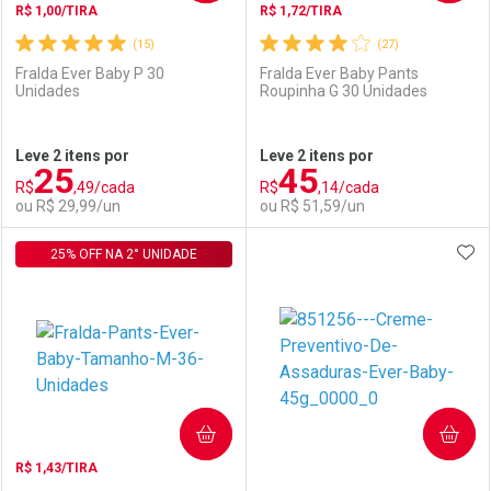
R$ 1,00/TIRA
R$ 1,72/TIRA
(15)
(27)
Fralda Ever Baby P 30
Fralda Ever Baby Pants
Unidades
Roupinha G 30 Unidades
Ativar Desconto
Ativar Desconto
Leve 2 itens por
Leve 2 itens por
25
45
Comprar sem Desconto
Comprar sem Desconto
R$
,49/cada
R$
,14/cada
Comprar sem Desconto
Comprar sem Desconto
Por R$ 36,11/cada
Por R$ 27,99/cada
ou R$ 29,99/un
ou R$ 51,59/un
Por R$ 36,11/cada
Por R$ 27,99/cada
ADI
25% OFF NA 2° UNIDADE
FECHAR
FECHAR
F
F
Laboratório
Por Menos
Laboratório
Por Menos
COMPRAR
COMPRAR
R$ 1,43/TIRA