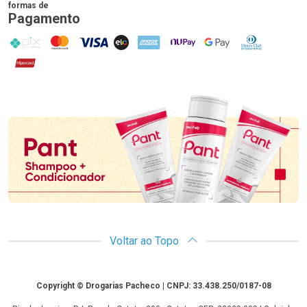
formas de
Pagamento
PIX
MasterCard
VISA
ELO
AMEX
NuPay
Google Pay
Diners Club
Hipercard
Promoção em Destaque
Voltar ao Topo
Copyright
Copyright © Drogarias Pacheco | CNPJ: 33.438.250/0187-08