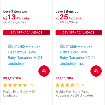
Ativar Desconto
Ativar Desconto
Leve 3 itens por
Leve 2 itens por
13
25
Comprar sem Desconto
Comprar sem Desconto
R$
,43/cada
R$
,49/cada
Comprar sem Desconto
Comprar sem Desconto
Por R$ 14,39/cada
Por R$ 27,99/cada
ou R$ 27,99/un
ou R$ 29,99/un
Por R$ 14,39/cada
Por R$ 27,99/cada
30% OFF NA 2° UNIDADE
FECHAR
FECHAR
25% OFF NA 2° UNIDADE
F
F
Laboratório
Por Menos
Laboratório
Por Menos
COMPRAR
COMPRAR
R$ 1,25/TIRA
R$ 2,15/TIRA
(10)
(17)
Fralda Ever Baby M 24
Fralda Ever Baby Pants
Unidades
Roupinha XG 24 Unidades
Ativar Desconto
Ativar Desconto