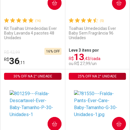
COMPRAR
COMPRAR
(16)
(5)
Kit Toalhas Umedecidas Ever
Toalhas Umedecidas Ever
Baby Lavanda 4 pacotes 48
Baby Sem Fragrância 96
Unidades
Unidades
Ativar Desconto
Ativar Desconto
Leve 3 itens por
16% OFF
R$ 42,99
13
Comprar sem Desconto
Comprar sem Desconto
36
R$
,43/cada
R$
Comprar sem Desconto
Comprar sem Desconto
Por R$ 242,70/cada
Por R$ 242,70/cada
,11
ou R$ 27,99/un
Por R$ 242,70/cada
Por R$ 242,70/cada
30% OFF NA 2° UNIDADE
FECHAR
FECHAR
25% OFF NA 2° UNIDADE
F
F
Laboratório
Por Menos
Laboratório
Por Menos
COMPRAR
COMPRAR