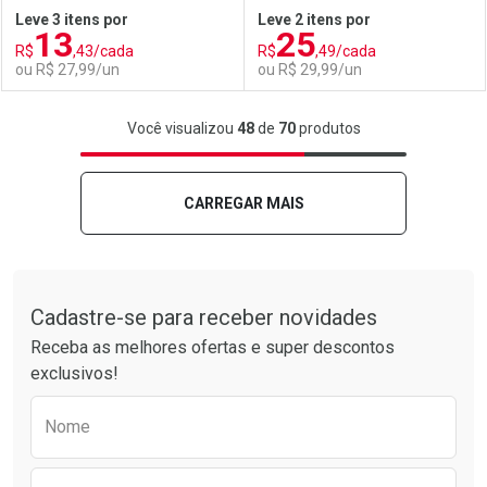
Leve 3 itens por
Leve 2 itens por
13
25
Comprar sem Desconto
Comprar sem Desconto
R$
,43/cada
R$
,49/cada
Comprar sem Desconto
Comprar sem Desconto
Por R$ 51,59/cada
Por R$ 51,59/cada
ou R$ 27,99/un
ou R$ 29,99/un
Por R$ 51,59/cada
Por R$ 51,59/cada
FECHAR
FECHAR
F
F
Você visualizou
48
de
70
produtos
Laboratório
Por Menos
Laboratório
Por Menos
CARREGAR MAIS
Tudo sobre a Drogarias Pacheco
Cadastre-se para receber novidades
Receba as melhores ofertas e super descontos
exclusivos!
Preencha o formulário abaixo para receber 
Nome
Ativar Desconto
Ativar Desconto