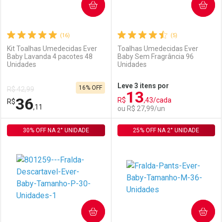
COMPRAR
COMPRAR
(16)
(5)
Kit Toalhas Umedecidas Ever
Toalhas Umedecidas Ever
Baby Lavanda 4 pacotes 48
Baby Sem Fragrância 96
Unidades
Unidades
Ativar Desconto
Ativar Desconto
Leve 3 itens por
16% OFF
R$ 42,99
13
Comprar sem Desconto
Comprar sem Desconto
36
R$
,43/cada
R$
Comprar sem Desconto
Comprar sem Desconto
Por R$ 242,70/cada
Por R$ 23,93/cada
,11
ou R$ 27,99/un
Por R$ 242,70/cada
Por R$ 23,93/cada
30% OFF NA 2° UNIDADE
FECHAR
FECHAR
25% OFF NA 2° UNIDADE
F
F
Laboratório
Por Menos
Laboratório
Por Menos
COMPRAR
COMPRAR