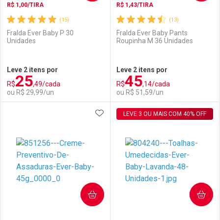
R$ 1,00/TIRA
R$ 1,43/TIRA
(15)
(13)
Fralda Ever Baby P 30
Fralda Ever Baby Pants
Unidades
Roupinha M 36 Unidades
Ativar Desconto
Ativar Desconto
Leve 2 itens por
Leve 2 itens por
25
45
Comprar sem Desconto
Comprar sem Desconto
R$
,49/cada
R$
,14/cada
Comprar sem Desconto
Comprar sem Desconto
Por R$ 36,11/cada
Por R$ 27,99/cada
ou R$ 29,99/un
ou R$ 51,59/un
Por R$ 36,11/cada
Por R$ 27,99/cada
ADICIONAR AOS FAVORITOS
FECHAR
FECHAR
LEVE 3 OU MAIS COM 40% OFF
F
F
Laboratório
Por Menos
Laboratório
Por Menos
COMPRAR
COMPRAR