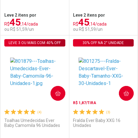
Ativar Desconto
Ativar Desconto
Leve 2 itens por
Leve 2 itens por
45
45
Comprar sem Desconto
Comprar sem Desconto
R$
,14/cada
R$
,14/cada
Comprar sem Desconto
Comprar sem Desconto
Por R$ 27,99/cada
Por R$ 29,99/cada
ou R$ 51,59/un
ou R$ 51,59/un
Por R$ 27,99/cada
Por R$ 29,99/cada
LEVE 3 OU MAIS COM 40% OFF
FECHAR
FECHAR
30% OFF NA 2° UNIDADE
F
F
Laboratório
Por Menos
Laboratório
Por Menos
COMPRAR
COMPRAR
R$ 1,87/TIRA
(4)
(3)
Toalhas Umedecidas Ever
Fralda Ever Baby XXG 16
Baby Camomila 96 Unidades
Unidades
Ativar Desconto
Ativar Desconto