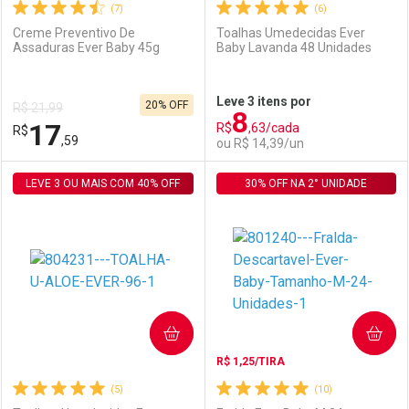
(7)
(6)
Creme Preventivo De
Toalhas Umedecidas Ever
Assaduras Ever Baby 45g
Baby Lavanda 48 Unidades
Ativar Desconto
Ativar Desconto
Leve 3 itens por
20% OFF
R$ 21,99
8
Comprar sem Desconto
Comprar sem Desconto
17
R$
,63/cada
R$
Comprar sem Desconto
Comprar sem Desconto
Por R$ 29,99/cada
Por R$ 51,59/cada
,59
ou R$ 14,39/un
Por R$ 29,99/cada
Por R$ 51,59/cada
LEVE 3 OU MAIS COM 40% OFF
FECHAR
FECHAR
30% OFF NA 2° UNIDADE
F
F
Laboratório
Por Menos
Laboratório
Por Menos
COMPRAR
COMPRAR
R$ 1,25/TIRA
(5)
(10)