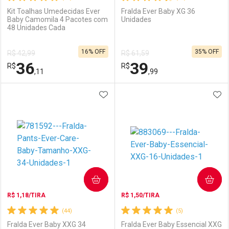
Kit Toalhas Umedecidas Ever
Fralda Ever Baby XG 36
Baby Camomila 4 Pacotes com
Unidades
48 Unidades Cada
Ativar Desconto
Ativar Desconto
16% OFF
35% OFF
R$ 42,99
R$ 61,59
Comprar sem Desconto
Comprar sem Desconto
36
39
R$
Comprar sem Desconto
R$
Comprar sem Desconto
Por R$ 89,90/cada
Por R$ 14,39/cada
,11
,99
Por R$ 89,90/cada
Por R$ 14,39/cada
ADICIONAR AOS FAVORITOS
ADI
FECHAR
FECHAR
F
F
Laboratório
Por Menos
Laboratório
Por Menos
COMPRAR
COMPRAR
R$ 1,18/TIRA
R$ 1,50/TIRA
(44)
(5)
Fralda Ever Baby XXG 34
Fralda Ever Baby Essencial XXG