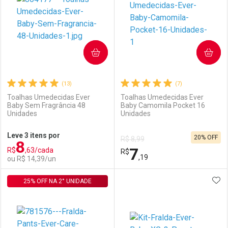
COMPRAR
COMPRAR
(13)
(7)
Toalhas Umedecidas Ever
Toalhas Umedecidas Ever
Baby Sem Fragrância 48
Baby Camomila Pocket 16
Unidades
Unidades
Ativar Desconto
Ativar Desconto
Leve 3 itens por
20% OFF
R$ 8,99
8
Comprar sem Desconto
Comprar sem Desconto
7
R$
,63/cada
Comprar sem Desconto
R$
Comprar sem Desconto
Por R$ 58,99/cada
Por R$ 7,19/cada
,19
ou R$ 14,39/un
Por R$ 58,99/cada
Por R$ 7,19/cada
ADI
25% OFF NA 2° UNIDADE
FECHAR
FECHAR
F
F
Laboratório
Por Menos
Laboratório
Por Menos