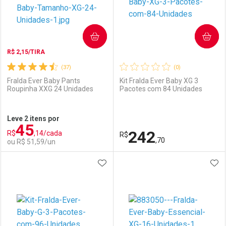
COMPRAR
COMPRAR
R$ 2,15/TIRA
(37)
(0)
Fralda Ever Baby Pants
Kit Fralda Ever Baby XG 3
Roupinha XXG 24 Unidades
Pacotes com 84 Unidades
Ativar Desconto
Ativar Desconto
Leve 2 itens por
45
Comprar sem Desconto
Comprar sem Desconto
242
R$
,14/cada
Comprar sem Desconto
R$
Comprar sem Desconto
Por R$ 14,39/cada
Por R$ 7,19/cada
,70
ou R$ 51,59/un
Por R$ 14,39/cada
Por R$ 7,19/cada
ADICIONAR AOS FAVORITOS
ADI
FECHAR
FECHAR
F
F
Laboratório
Por Menos
Laboratório
Por Menos