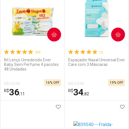
COMPRAR
COMPRAR
(83)
(2)
Kit Lenço Umedecido Ever
Espaçador Nasal Universal Ever
Baby Sem Perfume 4 pacotes
Care com 3 Máscaras
48 Unidades
16% OFF
19% OFF
R$ 42,99
R$ 42,99
36
34
R$
R$
,11
,82
ADICIONAR AOS FAVORITOS
ADI
FECHAR
FECHAR
F
F
Laboratório
Por Menos
Laboratório
Por Menos