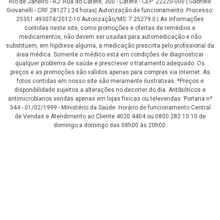
Rio de Janeiro - RJ: Rua do Catete, 300 - Catete - CEP: 22220-000 | Gabriele
Giovanelli - CRF 28127 | 24 horas| Autorização de funcionamento: Processo:
25351.493074/2012-10 Autorização/MS: 7.25279.0 | As informações
contidas neste site, como promoções e ofertas de remédios e
medicamentos, não devem ser usadas para automedicação e não
substituem, em hipótese alguma, a medicação prescrita pelo profissional da
área médica. Somente o médico está em condições de diagnosticar
qualquer problema de saúde e prescrever o tratamento adequado. Os
preços e as promoções são válidos apenas para compras via internet. As
fotos contidas em nosso site são meramente ilustrativas. *Preços e
disponibilidade sujeitos a alterações no decorrer do dia. Antibióticos e
antimicrobianos vendas apenas em lojas físicas ou televendas. Portaria nº
344 - 01/02/1999 - Ministério da Saúde. Horário de funcionamento Central
de Vendas e Atendimento ao Cliente 4020 4404 ou 0800 282 10 10 de
domingo a domingo das 08h00 às 20h00.
LGPD Aceite os Cookies