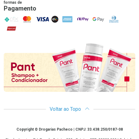
formas de
Pagamento
PIX
MasterCard
VISA
ELO
AMEX
NuPay
Google Pay
Diners Club
Hipercard
Promoção em Destaque
Voltar ao Topo
Copyright
Copyright © Drogarias Pacheco | CNPJ: 33.438.250/0187-08