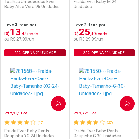
Toalhas Umedecidas Ever
Fralda Ever Baby M 24
Baby Aloe Vera 96 Unidades
Unidades
Ativar Desconto
Ativar Desconto
Leve 3 itens por
Leve 2 itens por
13
25
Comprar sem Desconto
Comprar sem Desconto
R$
,43/cada
R$
,49/cada
Comprar sem Desconto
Comprar sem Desconto
Por R$ 17,59/cada
Por R$ 14,39/cada
ou R$ 27,99/un
ou R$ 29,99/un
Por R$ 17,59/cada
Por R$ 14,39/cada
25% OFF NA 2° UNIDADE
FECHAR
FECHAR
25% OFF NA 2° UNIDADE
F
F
Laboratório
Por Menos
Laboratório
Por Menos
COMPRAR
COMPRAR
R$ 2,15/TIRA
R$ 1,72/TIRA
(17)
(27)
Fralda Ever Baby Pants
Fralda Ever Baby Pants
Roupinha XG 24 Unidades
Roupinha G 30 Unidades