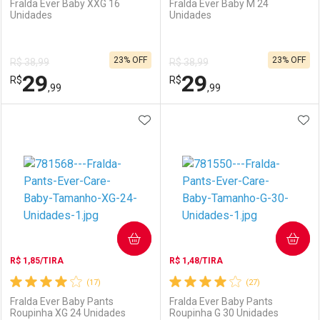
Fralda Ever Baby XXG 16
Fralda Ever Baby M 24
Unidades
Unidades
Ativar Desconto
Ativar Desconto
23% OFF
23% OFF
R$ 38,99
R$ 38,99
Comprar sem Desconto
Comprar sem Desconto
29
29
R$
Comprar sem Desconto
R$
Comprar sem Desconto
Por R$ 15,99/cada
Por R$ 22,39/cada
,99
,99
Por R$ 15,99/cada
Por R$ 22,39/cada
ADICIONAR AOS FAVORITOS
ADI
FECHAR
FECHAR
F
F
Laboratório
Por Menos
Laboratório
Por Menos
COMPRAR
COMPRAR
R$ 1,85/TIRA
R$ 1,48/TIRA
(17)
(27)
Fralda Ever Baby Pants
Fralda Ever Baby Pants
Roupinha XG 24 Unidades
Roupinha G 30 Unidades