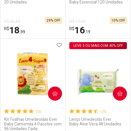
20 Unidades
Baby Essencial 120 Unidades
Ativar Desconto
Ativar Desconto
29% OFF
10% OFF
R$ 26,59
R$ 17,99
Comprar sem Desconto
Comprar sem Desconto
18
16
R$
Comprar sem Desconto
R$
Comprar sem Desconto
Por R$ 39,99/cada
Por R$ 39,99/cada
,99
,19
Por R$ 39,99/cada
Por R$ 39,99/cada
ADICIONAR AOS FAVORITOS
FECHAR
FECHAR
LEVE 3 OU MAIS COM 40% OFF
F
F
Laboratório
Por Menos
Laboratório
Por Menos
COMPRAR
COMPRAR
(22)
(25)
Kit Toalhas Umedecidas Ever
Lenço Umedecido Ever
Baby Camomila 4 Pacotes com
Baby Aloe Vera 48 Unidades
96 Unidades Cada