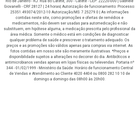
Rio de Janeiro - RJ: Rua do Catete, 300 - Catete - CEP: 22220-000 | Gabriele
Giovanelli - CRF 28127 | 24 horas| Autorização de funcionamento: Processo:
25351.493074/2012-10 Autorização/MS: 7.25279.0 | As informações
contidas neste site, como promoções e ofertas de remédios e
medicamentos, não devem ser usadas para automedicação e não
substituem, em hipótese alguma, a medicação prescrita pelo profissional da
área médica. Somente o médico está em condições de diagnosticar
qualquer problema de saúde e prescrever o tratamento adequado. Os
preços e as promoções são válidos apenas para compras via internet. As
fotos contidas em nosso site são meramente ilustrativas. *Preços e
disponibilidade sujeitos a alterações no decorrer do dia. Antibióticos e
antimicrobianos vendas apenas em lojas físicas ou televendas. Portaria nº
344 - 01/02/1999 - Ministério da Saúde. Horário de funcionamento Central
de Vendas e Atendimento ao Cliente 4020 4404 ou 0800 282 10 10 de
domingo a domingo das 08h00 às 20h00.
LGPD Aceite os Cookies