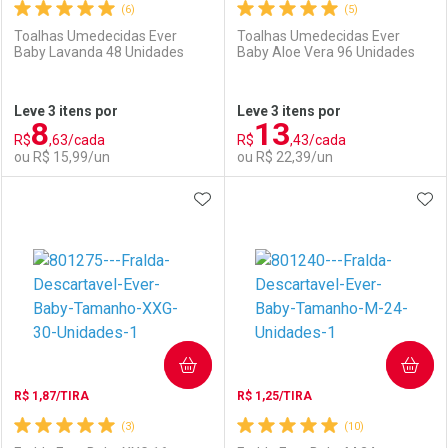
(6)
(5)
Toalhas Umedecidas Ever
Toalhas Umedecidas Ever
Baby Lavanda 48 Unidades
Baby Aloe Vera 96 Unidades
Ativar Desconto
Ativar Desconto
Leve 3 itens por
Leve 3 itens por
8
13
Comprar sem Desconto
Comprar sem Desconto
R$
,63/cada
R$
,43/cada
Comprar sem Desconto
Comprar sem Desconto
Por R$ 44,37/cada
Por R$ 44,37/cada
ou R$ 15,99/un
ou R$ 22,39/un
Por R$ 44,37/cada
Por R$ 44,37/cada
ADICIONAR AOS FAVORITOS
ADI
FECHAR
FECHAR
F
F
Laboratório
Por Menos
Laboratório
Por Menos
COMPRAR
COMPRAR
R$ 1,87/TIRA
R$ 1,25/TIRA
(3)
(10)