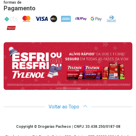
formas de
Pagamento
PIX
MasterCard
VISA
ELO
AMEX
NuPay
Google Pay
Diners Club
Hipercard
Promoção em Destaque
Voltar ao Topo
Copyright
Copyright © Drogarias Pacheco | CNPJ: 33.438.250/0187-08