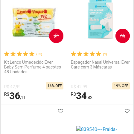
COMPRAR
COMPRAR
(83)
(2)
Kit Lenço Umedecido Ever
Espaçador Nasal Universal Ever
Baby Sem Perfume 4 pacotes
Care com 3 Máscaras
48 Unidades
16% OFF
19% OFF
R$ 42,99
R$ 42,99
36
34
R$
R$
,11
,82
ADICIONAR AOS FAVORITOS
ADI
FECHAR
FECHAR
F
F
Laboratório
Por Menos
Laboratório
Por Menos