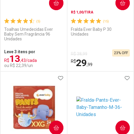
COMPRAR
COMPRAR
R$ 1,00/TIRA
(5)
(15)
Toalhas Umedecidas Ever
Fralda Ever Baby P 30
Baby Sem Fragrância 96
Unidades
Unidades
Ativar Desconto
Ativar Desconto
Leve 3 itens por
23% OFF
R$ 38,99
13
Comprar sem Desconto
Comprar sem Desconto
29
R$
,43/cada
Comprar sem Desconto
R$
Comprar sem Desconto
Por R$ 58,99/cada
Por R$ 36,11/cada
,99
ou R$ 22,39/un
Por R$ 58,99/cada
Por R$ 36,11/cada
ADICIONAR AOS FAVORITOS
ADI
FECHAR
FECHAR
F
F
Laboratório
Por Menos
Laboratório
Por Menos
COMPRAR
COMPRAR