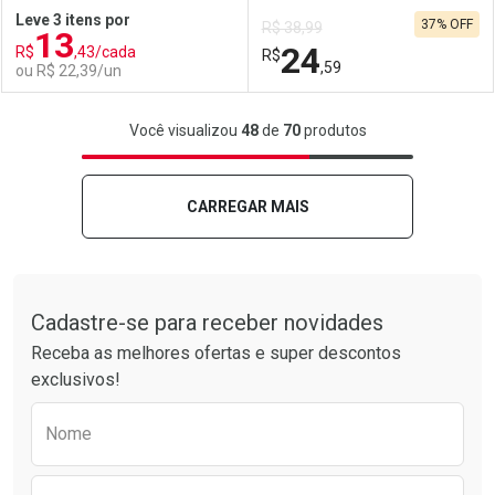
Leve 3 itens por
37% OFF
R$ 38,99
13
Comprar sem Desconto
Comprar sem Desconto
24
R$
,43/cada
Comprar sem Desconto
R$
Comprar sem Desconto
Por R$ 44,37/cada
Por R$ 44,37/cada
,59
ou R$ 22,39/un
Por R$ 44,37/cada
Por R$ 44,37/cada
FECHAR
FECHAR
F
F
Você visualizou
48
de
70
produtos
Laboratório
Por Menos
Laboratório
Por Menos
CARREGAR MAIS
Tudo sobre a Drogarias Pacheco
Cadastre-se para receber novidades
Receba as melhores ofertas e super descontos
exclusivos!
Preencha o formulário abaixo para receber 
Nome
Ativar Desconto
Ativar Desconto