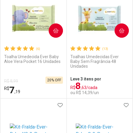
COMPRAR
COMPRAR
(6)
(13)
Toalha Umedecida Ever Baby
Toalhas Umedecidas Ever
Aloe Vera Pocket 16 Unidades
Baby Sem Fragrância 48
Unidades
Ativar Desconto
Ativar Desconto
Leve 3 itens por
20% OFF
R$ 8,99
8
Comprar sem Desconto
Comprar sem Desconto
7
R$
,63/cada
R$
Comprar sem Desconto
Comprar sem Desconto
Por R$ 29,59/cada
Por R$ 58,99/cada
,19
ou R$ 14,39/un
Por R$ 29,59/cada
Por R$ 58,99/cada
ADICIONAR AOS FAVORITOS
ADI
FECHAR
FECHAR
F
F
Laboratório
Por Menos
Laboratório
Por Menos