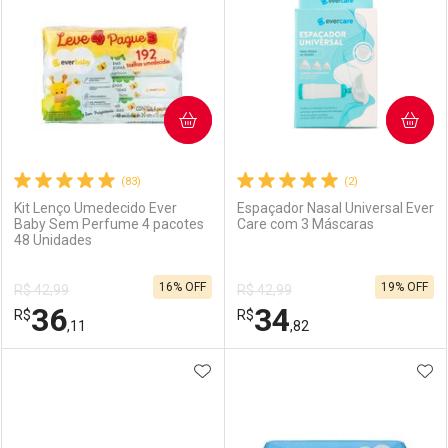
COMPRAR
COMPRAR
(83)
(2)
Kit Lenço Umedecido Ever
Espaçador Nasal Universal Ever
Baby Sem Perfume 4 pacotes
Care com 3 Máscaras
48 Unidades
16% OFF
19% OFF
R$ 42,99
R$ 42,99
36
34
R$
R$
,11
,82
ADICIONAR AOS FAVORITOS
ADI
FECHAR
FECHAR
F
F
Laboratório
Por Menos
Laboratório
Por Menos