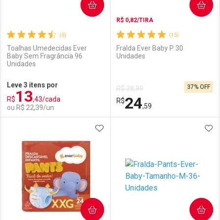
COMPRAR
COMPRAR
R$ 0,82/TIRA
(5)
(15)
Toalhas Umedecidas Ever
Fralda Ever Baby P 30
Baby Sem Fragrância 96
Unidades
Unidades
Ativar Desconto
Ativar Desconto
Leve 3 itens por
37% OFF
R$ 38,99
13
Comprar sem Desconto
Comprar sem Desconto
24
R$
,43/cada
Comprar sem Desconto
R$
Comprar sem Desconto
Por R$ 23,93/cada
Por R$ 36,11/cada
,59
ou R$ 22,39/un
Por R$ 23,93/cada
Por R$ 36,11/cada
ADICIONAR AOS FAVORITOS
ADI
FECHAR
FECHAR
F
F
Laboratório
Por Menos
Laboratório
Por Menos
COMPRAR
COMPRAR