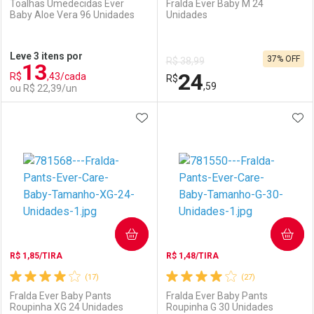
Toalhas Umedecidas Ever
Fralda Ever Baby M 24
Baby Aloe Vera 96 Unidades
Unidades
Ativar Desconto
Ativar Desconto
Leve 3 itens por
37% OFF
R$ 38,99
13
Comprar sem Desconto
Comprar sem Desconto
24
R$
,43/cada
Comprar sem Desconto
R$
Comprar sem Desconto
Por R$ 17,59/cada
Por R$ 14,39/cada
,59
ou R$ 22,39/un
Por R$ 17,59/cada
Por R$ 14,39/cada
ADICIONAR AOS FAVORITOS
ADI
FECHAR
FECHAR
F
F
Laboratório
Por Menos
Laboratório
Por Menos
COMPRAR
COMPRAR
R$ 1,85/TIRA
R$ 1,48/TIRA
(17)
(27)
Fralda Ever Baby Pants
Fralda Ever Baby Pants
Roupinha XG 24 Unidades
Roupinha G 30 Unidades