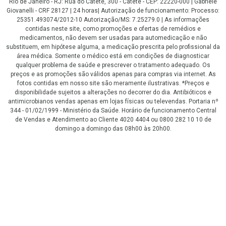
Rio de Janeiro - RJ: Rua do Catete, 300 - Catete - CEP: 22220-000 | Gabriele
Giovanelli - CRF 28127 | 24 horas| Autorização de funcionamento: Processo:
25351.493074/2012-10 Autorização/MS: 7.25279.0 | As informações
contidas neste site, como promoções e ofertas de remédios e
medicamentos, não devem ser usadas para automedicação e não
substituem, em hipótese alguma, a medicação prescrita pelo profissional da
área médica. Somente o médico está em condições de diagnosticar
qualquer problema de saúde e prescrever o tratamento adequado. Os
preços e as promoções são válidos apenas para compras via internet. As
fotos contidas em nosso site são meramente ilustrativas. *Preços e
disponibilidade sujeitos a alterações no decorrer do dia. Antibióticos e
antimicrobianos vendas apenas em lojas físicas ou televendas. Portaria nº
344 - 01/02/1999 - Ministério da Saúde. Horário de funcionamento Central
de Vendas e Atendimento ao Cliente 4020 4404 ou 0800 282 10 10 de
domingo a domingo das 08h00 às 20h00.
LGPD Aceite os Cookies