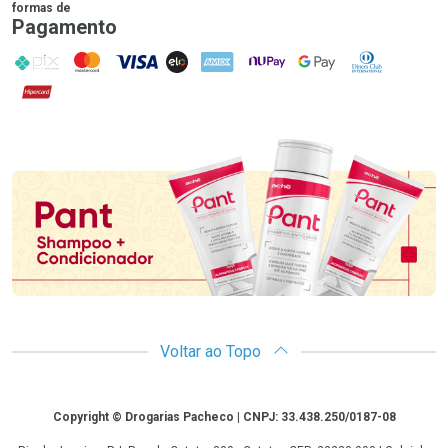
formas de
Pagamento
PIX
MasterCard
VISA
ELO
AMEX
NuPay
Google Pay
Diners Club
Hipercard
Promoção em Destaque
Voltar ao Topo
Copyright
Copyright © Drogarias Pacheco | CNPJ: 33.438.250/0187-08