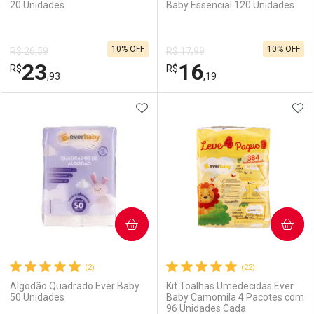
20 Unidades
Baby Essencial 120 Unidades
Ativar Desconto
Ativar Desconto
10% OFF
10% OFF
R$ 26,59
R$ 17,99
Comprar sem Desconto
Comprar sem Desconto
23
16
R$
Comprar sem Desconto
R$
Comprar sem Desconto
Por R$ 33,19/cada
Por R$ 33,19/cada
,93
,19
Por R$ 33,19/cada
Por R$ 33,19/cada
ADICIONAR AOS FAVORITOS
ADI
FECHAR
FECHAR
F
F
Laboratório
Por Menos
Laboratório
Por Menos
COMPRAR
COMPRAR
(2)
(22)
Algodão Quadrado Ever Baby
Kit Toalhas Umedecidas Ever
50 Unidades
Baby Camomila 4 Pacotes com
96 Unidades Cada