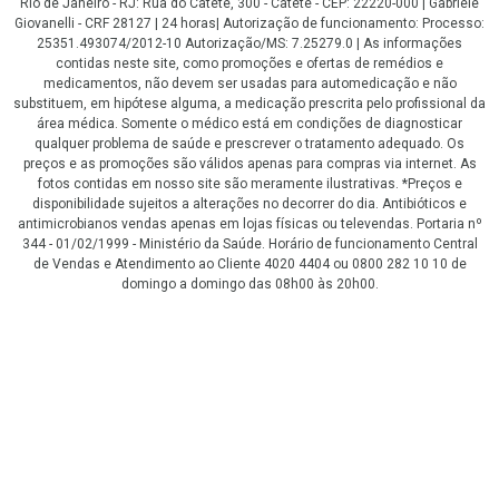
Rio de Janeiro - RJ: Rua do Catete, 300 - Catete - CEP: 22220-000 | Gabriele
Giovanelli - CRF 28127 | 24 horas| Autorização de funcionamento: Processo:
25351.493074/2012-10 Autorização/MS: 7.25279.0 | As informações
contidas neste site, como promoções e ofertas de remédios e
medicamentos, não devem ser usadas para automedicação e não
substituem, em hipótese alguma, a medicação prescrita pelo profissional da
área médica. Somente o médico está em condições de diagnosticar
qualquer problema de saúde e prescrever o tratamento adequado. Os
preços e as promoções são válidos apenas para compras via internet. As
fotos contidas em nosso site são meramente ilustrativas. *Preços e
disponibilidade sujeitos a alterações no decorrer do dia. Antibióticos e
antimicrobianos vendas apenas em lojas físicas ou televendas. Portaria nº
344 - 01/02/1999 - Ministério da Saúde. Horário de funcionamento Central
de Vendas e Atendimento ao Cliente 4020 4404 ou 0800 282 10 10 de
domingo a domingo das 08h00 às 20h00.
LGPD Aceite os Cookies