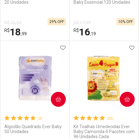
20 Unidades
Baby Essencial 120 Unidades
Ativar Desconto
Ativar Desconto
29% OFF
10% OFF
R$ 26,59
R$ 17,99
Comprar sem Desconto
Comprar sem Desconto
18
16
R$
Comprar sem Desconto
R$
Comprar sem Desconto
Por R$ 33,19/cada
Por R$ 33,19/cada
,99
,19
Por R$ 33,19/cada
Por R$ 33,19/cada
ADICIONAR AOS FAVORITOS
ADI
FECHAR
FECHAR
F
F
Laboratório
Por Menos
Laboratório
Por Menos
COMPRAR
COMPRAR
(2)
(22)
Algodão Quadrado Ever Baby
Kit Toalhas Umedecidas Ever
50 Unidades
Baby Camomila 4 Pacotes com
96 Unidades Cada