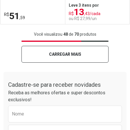
Leve 3 itens por
13
Comprar sem Desconto
Comprar sem Desconto
51
R$
,43/cada
R$
Comprar sem Desconto
Comprar sem Desconto
Por R$ 24,59/cada
Por R$ 51,59/cada
,59
ou R$ 27,99/un
Por R$ 24,59/cada
Por R$ 51,59/cada
FECHAR
FECHAR
F
F
Você visualizou
48
de
70
produtos
Laboratório
Por Menos
Laboratório
Por Menos
CARREGAR MAIS
Tudo sobre a Drogarias Pacheco
Cadastre-se para receber novidades
Receba as melhores ofertas e super descontos
exclusivos!
Preencha o formulário abaixo para receber 
Nome
Ativar Desconto
Ativar Desconto