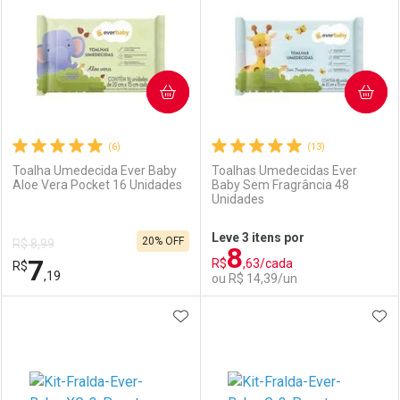
COMPRAR
COMPRAR
(6)
(13)
Toalha Umedecida Ever Baby
Toalhas Umedecidas Ever
Aloe Vera Pocket 16 Unidades
Baby Sem Fragrância 48
Unidades
Ativar Desconto
Ativar Desconto
Leve 3 itens por
20% OFF
R$ 8,99
8
Comprar sem Desconto
Comprar sem Desconto
7
R$
,63/cada
R$
Comprar sem Desconto
Comprar sem Desconto
Por R$ 29,59/cada
Por R$ 52,99/cada
,19
ou R$ 14,39/un
Por R$ 29,59/cada
Por R$ 52,99/cada
ADICIONAR AOS FAVORITOS
ADI
FECHAR
FECHAR
F
F
Laboratório
Por Menos
Laboratório
Por Menos