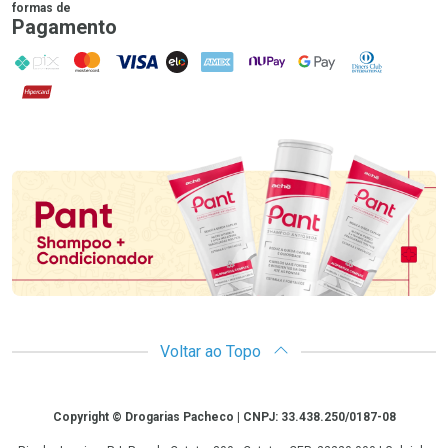
formas de
Pagamento
PIX
MasterCard
VISA
ELO
AMEX
NuPay
Google Pay
Diners Club
Hipercard
Promoção em Destaque
Voltar ao Topo
Copyright
Copyright © Drogarias Pacheco | CNPJ: 33.438.250/0187-08