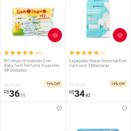
COMPRAR
COMPRAR
(83)
(2)
Kit Lenço Umedecido Ever
Espaçador Nasal Universal Ever
Baby Sem Perfume 4 pacotes
Care com 3 Máscaras
48 Unidades
16% OFF
19% OFF
R$ 42,99
R$ 42,99
36
34
R$
R$
,11
,82
ADICIONAR AOS FAVORITOS
ADI
FECHAR
FECHAR
F
F
Laboratório
Por Menos
Laboratório
Por Menos