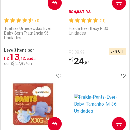
COMPRAR
COMPRAR
R$ 0,82/TIRA
(5)
(15)
Toalhas Umedecidas Ever
Fralda Ever Baby P 30
Baby Sem Fragrância 96
Unidades
Unidades
Ativar Desconto
Ativar Desconto
Leve 3 itens por
37% OFF
R$ 38,99
13
Comprar sem Desconto
Comprar sem Desconto
24
R$
,43/cada
Comprar sem Desconto
R$
Comprar sem Desconto
Por R$ 18,99/cada
Por R$ 36,11/cada
,59
ou R$ 27,99/un
Por R$ 18,99/cada
Por R$ 36,11/cada
ADICIONAR AOS FAVORITOS
ADI
FECHAR
FECHAR
F
F
Laboratório
Por Menos
Laboratório
Por Menos
COMPRAR
COMPRAR