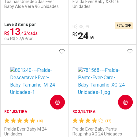
Toalhas Umedecidas Ever
Fralda Ever Baby XXG 16
Baby Aloe Vera 96 Unidades
Unidades
Ativar Desconto
Ativar Desconto
Leve 3 itens por
37% OFF
R$ 38,99
13
Comprar sem Desconto
Comprar sem Desconto
24
R$
,43/cada
Comprar sem Desconto
R$
Comprar sem Desconto
Por R$ 17,59/cada
Por R$ 14,39/cada
,59
ou R$ 27,99/un
Por R$ 17,59/cada
Por R$ 14,39/cada
ADICIONAR AOS FAVORITOS
ADI
FECHAR
FECHAR
F
F
Laboratório
Por Menos
Laboratório
Por Menos
COMPRAR
COMPRAR
R$ 1,02/TIRA
R$ 2,15/TIRA
(10)
(17)
Fralda Ever Baby M 24
Fralda Ever Baby Pants
Unidades
Roupinha XG 24 Unidades