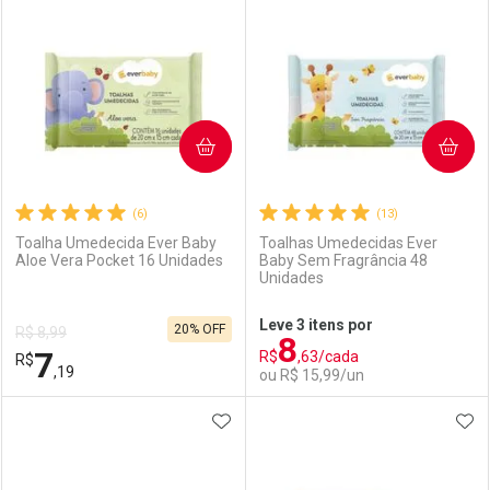
Laboratório
Por Menos
Laboratório
Por Menos
COMPRAR
COMPRAR
(6)
(13)
Toalha Umedecida Ever Baby
Toalhas Umedecidas Ever
Aloe Vera Pocket 16 Unidades
Baby Sem Fragrância 48
Unidades
Ativar Desconto
Ativar Desconto
Leve 3 itens por
20% OFF
R$ 8,99
8
Comprar sem Desconto
Comprar sem Desconto
7
R$
,63/cada
R$
Comprar sem Desconto
Comprar sem Desconto
Por R$ 34,03/cada
Por R$ 52,99/cada
,19
ou R$ 15,99/un
Por R$ 34,03/cada
Por R$ 52,99/cada
ADICIONAR AOS FAVORITOS
ADI
FECHAR
FECHAR
F
F
Laboratório
Por Menos
Laboratório
Por Menos