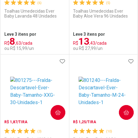
(6)
(5)
Toalhas Umedecidas Ever
Toalhas Umedecidas Ever
Baby Lavanda 48 Unidades
Baby Aloe Vera 96 Unidades
Ativar Desconto
Ativar Desconto
Leve 3 itens por
Leve 3 itens por
8
13
Comprar sem Desconto
Comprar sem Desconto
R$
,63/cada
R$
,43/cada
Comprar sem Desconto
Comprar sem Desconto
Por R$ 51,59/cada
Por R$ 51,59/cada
ou R$ 15,99/un
ou R$ 27,99/un
Por R$ 51,59/cada
Por R$ 51,59/cada
ADICIONAR AOS FAVORITOS
ADI
FECHAR
FECHAR
F
F
Laboratório
Por Menos
Laboratório
Por Menos
COMPRAR
COMPRAR
R$ 1,87/TIRA
R$ 1,25/TIRA
(3)
(10)