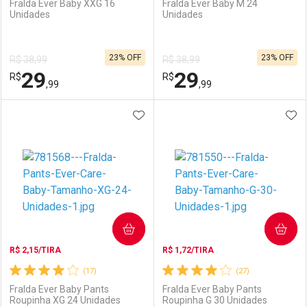
Fralda Ever Baby XXG 16
Fralda Ever Baby M 24
Unidades
Unidades
Ativar Desconto
Ativar Desconto
23% OFF
23% OFF
R$ 38,99
R$ 38,99
Comprar sem Desconto
Comprar sem Desconto
29
29
R$
Comprar sem Desconto
R$
Comprar sem Desconto
Por R$ 15,99/cada
Por R$ 27,99/cada
,99
,99
Por R$ 15,99/cada
Por R$ 27,99/cada
ADICIONAR AOS FAVORITOS
ADI
FECHAR
FECHAR
F
F
Laboratório
Por Menos
Laboratório
Por Menos
COMPRAR
COMPRAR
R$ 2,15/TIRA
R$ 1,72/TIRA
(17)
(27)
Fralda Ever Baby Pants
Fralda Ever Baby Pants
Roupinha XG 24 Unidades
Roupinha G 30 Unidades