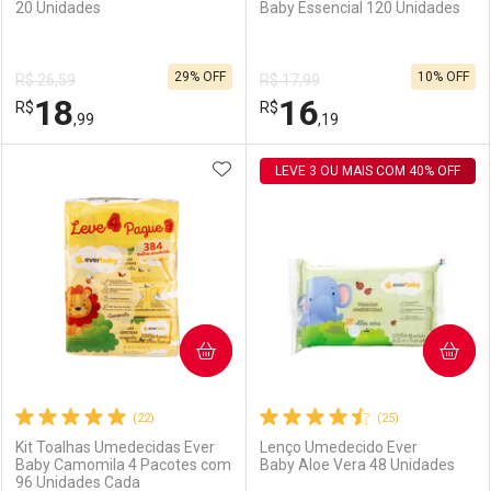
20 Unidades
Baby Essencial 120 Unidades
Ativar Desconto
Ativar Desconto
29% OFF
10% OFF
R$ 26,59
R$ 17,99
Comprar sem Desconto
Comprar sem Desconto
18
16
R$
Comprar sem Desconto
R$
Comprar sem Desconto
Por R$ 39,99/cada
Por R$ 39,99/cada
,99
,19
Por R$ 39,99/cada
Por R$ 39,99/cada
ADICIONAR AOS FAVORITOS
FECHAR
FECHAR
LEVE 3 OU MAIS COM 40% OFF
F
F
Laboratório
Por Menos
Laboratório
Por Menos
COMPRAR
COMPRAR
(22)
(25)
Kit Toalhas Umedecidas Ever
Lenço Umedecido Ever
Baby Camomila 4 Pacotes com
Baby Aloe Vera 48 Unidades
96 Unidades Cada