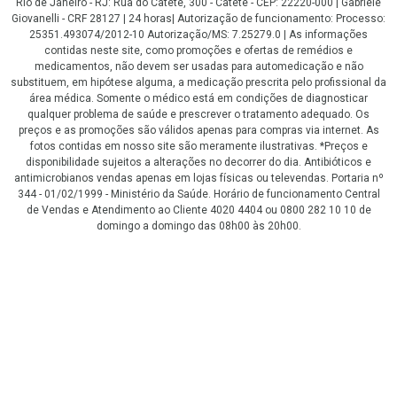
Rio de Janeiro - RJ: Rua do Catete, 300 - Catete - CEP: 22220-000 | Gabriele
Giovanelli - CRF 28127 | 24 horas| Autorização de funcionamento: Processo:
25351.493074/2012-10 Autorização/MS: 7.25279.0 | As informações
contidas neste site, como promoções e ofertas de remédios e
medicamentos, não devem ser usadas para automedicação e não
substituem, em hipótese alguma, a medicação prescrita pelo profissional da
área médica. Somente o médico está em condições de diagnosticar
qualquer problema de saúde e prescrever o tratamento adequado. Os
preços e as promoções são válidos apenas para compras via internet. As
fotos contidas em nosso site são meramente ilustrativas. *Preços e
disponibilidade sujeitos a alterações no decorrer do dia. Antibióticos e
antimicrobianos vendas apenas em lojas físicas ou televendas. Portaria nº
344 - 01/02/1999 - Ministério da Saúde. Horário de funcionamento Central
de Vendas e Atendimento ao Cliente 4020 4404 ou 0800 282 10 10 de
domingo a domingo das 08h00 às 20h00.
LGPD Aceite os Cookies