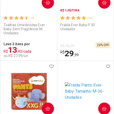
COMPRAR
COMPRAR
R$ 1,00/TIRA
(5)
(15)
Toalhas Umedecidas Ever
Fralda Ever Baby P 30
Baby Sem Fragrância 96
Unidades
Unidades
Ativar Desconto
Ativar Desconto
Leve 3 itens por
23% OFF
R$ 38,99
13
Comprar sem Desconto
Comprar sem Desconto
29
R$
,43/cada
Comprar sem Desconto
R$
Comprar sem Desconto
Por R$ 18,99/cada
Por R$ 36,11/cada
,99
ou R$ 27,99/un
Por R$ 18,99/cada
Por R$ 36,11/cada
ADICIONAR AOS FAVORITOS
ADI
FECHAR
FECHAR
F
F
Laboratório
Por Menos
Laboratório
Por Menos
COMPRAR
COMPRAR