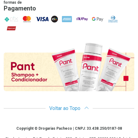
formas de
Pagamento
PIX
MasterCard
VISA
ELO
AMEX
NuPay
Google Pay
Diners Club
Hipercard
Promoção em Destaque
Voltar ao Topo
Copyright
Copyright © Drogarias Pacheco | CNPJ: 33.438.250/0187-08