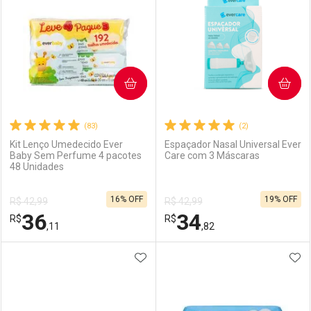
COMPRAR
COMPRAR
(83)
(2)
Kit Lenço Umedecido Ever
Espaçador Nasal Universal Ever
Baby Sem Perfume 4 pacotes
Care com 3 Máscaras
48 Unidades
16% OFF
19% OFF
R$ 42,99
R$ 42,99
36
34
R$
R$
,11
,82
ADICIONAR AOS FAVORITOS
ADI
FECHAR
FECHAR
F
F
Laboratório
Por Menos
Laboratório
Por Menos