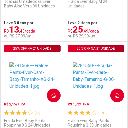
Toalhas Umedecidas Ever
Fralda Ever Baby M 24
Baby Aloe Vera 96 Unidades
Unidades
Ativar Desconto
Ativar Desconto
Leve 3 itens por
Leve 2 itens por
13
25
Comprar sem Desconto
Comprar sem Desconto
R$
,43/cada
R$
,49/cada
Comprar sem Desconto
Comprar sem Desconto
Por R$ 17,59/cada
Por R$ 14,39/cada
ou R$ 27,99/un
ou R$ 29,99/un
Por R$ 17,59/cada
Por R$ 14,39/cada
25% OFF NA 2° UNIDADE
FECHAR
FECHAR
25% OFF NA 2° UNIDADE
F
F
Laboratório
Por Menos
Laboratório
Por Menos
COMPRAR
COMPRAR
R$ 2,15/TIRA
R$ 1,72/TIRA
(17)
(27)
Fralda Ever Baby Pants
Fralda Ever Baby Pants
Roupinha XG 24 Unidades
Roupinha G 30 Unidades