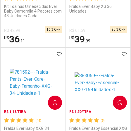
Kit Toalhas Umedecidas Ever
Fralda Ever Baby XG 36
Baby Camomila 4 Pacotes com
Unidades
48 Unidades Cada
Ativar Desconto
Ativar Desconto
16% OFF
35% OFF
R$ 42,99
R$ 61,59
Comprar sem Desconto
Comprar sem Desconto
36
39
R$
Comprar sem Desconto
R$
Comprar sem Desconto
Por R$ 89,90/cada
Por R$ 14,39/cada
,11
,99
Por R$ 89,90/cada
Por R$ 14,39/cada
ADICIONAR AOS FAVORITOS
ADI
FECHAR
FECHAR
F
F
Laboratório
Por Menos
Laboratório
Por Menos
COMPRAR
COMPRAR
R$ 1,18/TIRA
R$ 1,50/TIRA
(44)
(5)
Fralda Ever Baby XXG 34
Fralda Ever Baby Essencial XXG