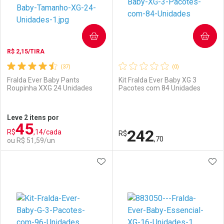
COMPRAR
COMPRAR
R$ 2,15/TIRA
(37)
(0)
Fralda Ever Baby Pants
Kit Fralda Ever Baby XG 3
Roupinha XXG 24 Unidades
Pacotes com 84 Unidades
Ativar Desconto
Ativar Desconto
Leve 2 itens por
45
Comprar sem Desconto
Comprar sem Desconto
242
R$
,14/cada
Comprar sem Desconto
R$
Comprar sem Desconto
Por R$ 14,39/cada
Por R$ 7,19/cada
,70
ou R$ 51,59/un
Por R$ 14,39/cada
Por R$ 7,19/cada
ADICIONAR AOS FAVORITOS
ADI
FECHAR
FECHAR
F
F
Laboratório
Por Menos
Laboratório
Por Menos