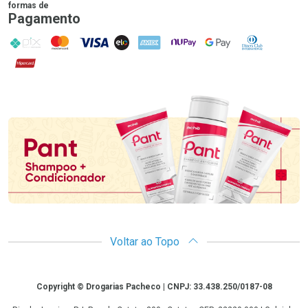
formas de
Pagamento
PIX
MasterCard
VISA
ELO
AMEX
NuPay
Google Pay
Diners Club
Hipercard
Promoção em Destaque
Voltar ao Topo
Copyright
Copyright © Drogarias Pacheco | CNPJ: 33.438.250/0187-08