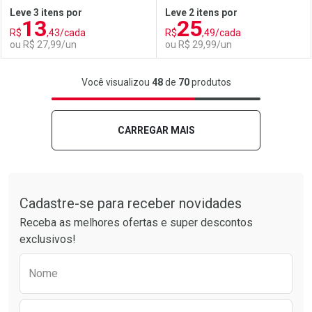
Leve 3 itens por
Leve 2 itens por
13
25
Comprar sem Desconto
Comprar sem Desconto
R$
,43/cada
R$
,49/cada
Comprar sem Desconto
Comprar sem Desconto
Por R$ 51,59/cada
Por R$ 51,59/cada
ou R$ 27,99/un
ou R$ 29,99/un
Por R$ 51,59/cada
Por R$ 51,59/cada
FECHAR
FECHAR
F
F
Você visualizou
48
de
70
produtos
Laboratório
Por Menos
Laboratório
Por Menos
CARREGAR MAIS
Tudo sobre a Drogarias Pacheco
Cadastre-se para receber novidades
Receba as melhores ofertas e super descontos
exclusivos!
Preencha o formulário abaixo para receber 
Nome
Ativar Desconto
Ativar Desconto