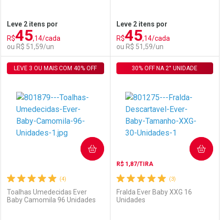
Ativar Desconto
Ativar Desconto
Leve 2 itens por
Leve 2 itens por
45
45
Comprar sem Desconto
Comprar sem Desconto
R$
,14/cada
R$
,14/cada
Comprar sem Desconto
Comprar sem Desconto
Por R$ 27,99/cada
Por R$ 29,99/cada
ou R$ 51,59/un
ou R$ 51,59/un
Por R$ 27,99/cada
Por R$ 29,99/cada
LEVE 3 OU MAIS COM 40% OFF
FECHAR
FECHAR
30% OFF NA 2° UNIDADE
F
F
Laboratório
Por Menos
Laboratório
Por Menos
COMPRAR
COMPRAR
R$ 1,87/TIRA
(4)
(3)
Toalhas Umedecidas Ever
Fralda Ever Baby XXG 16
Baby Camomila 96 Unidades
Unidades
Ativar Desconto
Ativar Desconto