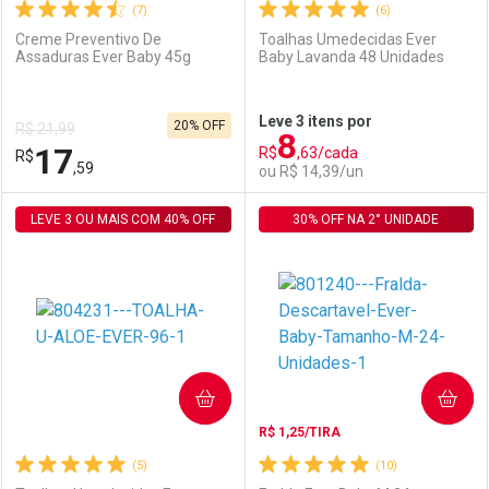
(7)
(6)
Creme Preventivo De
Toalhas Umedecidas Ever
Assaduras Ever Baby 45g
Baby Lavanda 48 Unidades
Ativar Desconto
Ativar Desconto
Leve 3 itens por
20% OFF
R$ 21,99
8
Comprar sem Desconto
Comprar sem Desconto
17
R$
,63/cada
R$
Comprar sem Desconto
Comprar sem Desconto
Por R$ 29,99/cada
Por R$ 51,59/cada
,59
ou R$ 14,39/un
Por R$ 29,99/cada
Por R$ 51,59/cada
LEVE 3 OU MAIS COM 40% OFF
FECHAR
FECHAR
30% OFF NA 2° UNIDADE
F
F
Laboratório
Por Menos
Laboratório
Por Menos
COMPRAR
COMPRAR
R$ 1,25/TIRA
(5)
(10)