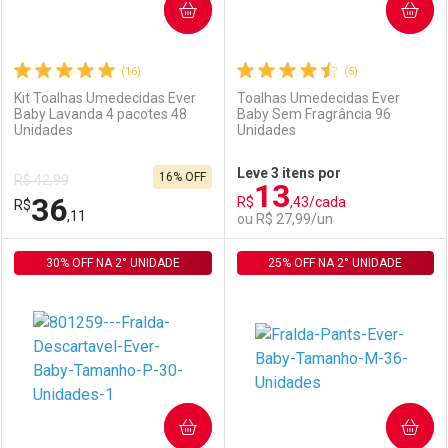
COMPRAR
COMPRAR
(16)
(5)
Kit Toalhas Umedecidas Ever
Toalhas Umedecidas Ever
Baby Lavanda 4 pacotes 48
Baby Sem Fragrância 96
Unidades
Unidades
Ativar Desconto
Ativar Desconto
Leve 3 itens por
16% OFF
R$ 42,99
13
Comprar sem Desconto
Comprar sem Desconto
36
R$
,43/cada
R$
Comprar sem Desconto
Comprar sem Desconto
Por R$ 242,70/cada
Por R$ 23,93/cada
,11
ou R$ 27,99/un
Por R$ 242,70/cada
Por R$ 23,93/cada
30% OFF NA 2° UNIDADE
FECHAR
FECHAR
25% OFF NA 2° UNIDADE
F
F
Laboratório
Por Menos
Laboratório
Por Menos
COMPRAR
COMPRAR