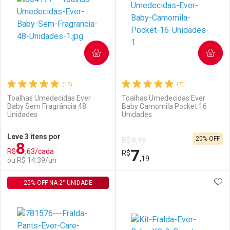
COMPRAR
COMPRAR
(13)
(7)
Toalhas Umedecidas Ever
Toalhas Umedecidas Ever
Baby Sem Fragrância 48
Baby Camomila Pocket 16
Unidades
Unidades
Ativar Desconto
Ativar Desconto
Leve 3 itens por
20% OFF
R$ 8,99
8
Comprar sem Desconto
Comprar sem Desconto
7
R$
,63/cada
Comprar sem Desconto
R$
Comprar sem Desconto
Por R$ 58,99/cada
Por R$ 7,19/cada
,19
ou R$ 14,39/un
Por R$ 58,99/cada
Por R$ 7,19/cada
ADI
25% OFF NA 2° UNIDADE
FECHAR
FECHAR
F
F
Laboratório
Por Menos
Laboratório
Por Menos