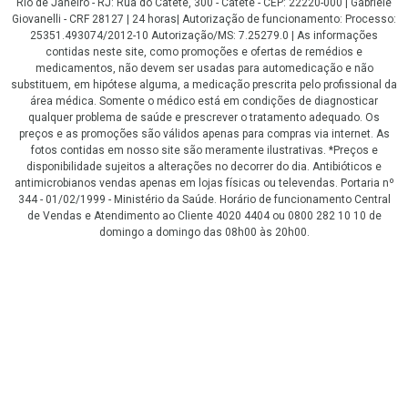
Rio de Janeiro - RJ: Rua do Catete, 300 - Catete - CEP: 22220-000 | Gabriele
Giovanelli - CRF 28127 | 24 horas| Autorização de funcionamento: Processo:
25351.493074/2012-10 Autorização/MS: 7.25279.0 | As informações
contidas neste site, como promoções e ofertas de remédios e
medicamentos, não devem ser usadas para automedicação e não
substituem, em hipótese alguma, a medicação prescrita pelo profissional da
área médica. Somente o médico está em condições de diagnosticar
qualquer problema de saúde e prescrever o tratamento adequado. Os
preços e as promoções são válidos apenas para compras via internet. As
fotos contidas em nosso site são meramente ilustrativas. *Preços e
disponibilidade sujeitos a alterações no decorrer do dia. Antibióticos e
antimicrobianos vendas apenas em lojas físicas ou televendas. Portaria nº
344 - 01/02/1999 - Ministério da Saúde. Horário de funcionamento Central
de Vendas e Atendimento ao Cliente 4020 4404 ou 0800 282 10 10 de
domingo a domingo das 08h00 às 20h00.
LGPD Aceite os Cookies