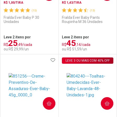
R$ 1,00/TIRA
R$ 1,43/TIRA
(15)
(13)
Fralda Ever Baby P 30
Fralda Ever Baby Pants
Unidades
Roupinha M 36 Unidades
Ativar Desconto
Ativar Desconto
Leve 2 itens por
Leve 2 itens por
25
45
Comprar sem Desconto
Comprar sem Desconto
R$
,49/cada
R$
,14/cada
Comprar sem Desconto
Comprar sem Desconto
Por R$ 36,11/cada
Por R$ 27,99/cada
ou R$ 29,99/un
ou R$ 51,59/un
Por R$ 36,11/cada
Por R$ 27,99/cada
ADICIONAR AOS FAVORITOS
FECHAR
FECHAR
LEVE 3 OU MAIS COM 40% OFF
F
F
Laboratório
Por Menos
Laboratório
Por Menos
COMPRAR
COMPRAR