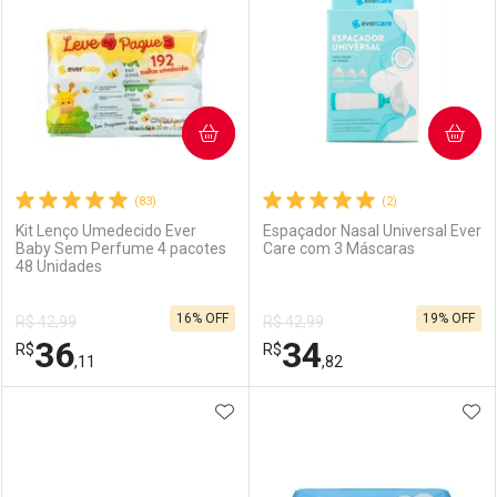
COMPRAR
COMPRAR
(83)
(2)
Kit Lenço Umedecido Ever
Espaçador Nasal Universal Ever
Baby Sem Perfume 4 pacotes
Care com 3 Máscaras
48 Unidades
16% OFF
19% OFF
R$ 42,99
R$ 42,99
36
34
R$
R$
,11
,82
ADICIONAR AOS FAVORITOS
ADI
FECHAR
FECHAR
F
F
Laboratório
Por Menos
Laboratório
Por Menos