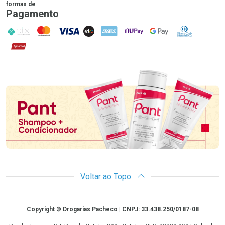
formas de
Pagamento
PIX
MasterCard
VISA
ELO
AMEX
NuPay
Google Pay
Diners Club
Hipercard
Promoção em Destaque
Voltar ao Topo
Copyright
Copyright © Drogarias Pacheco | CNPJ: 33.438.250/0187-08