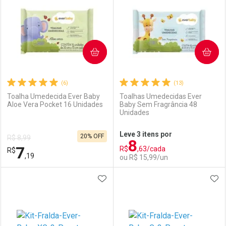
COMPRAR
COMPRAR
(6)
(13)
Toalha Umedecida Ever Baby
Toalhas Umedecidas Ever
Aloe Vera Pocket 16 Unidades
Baby Sem Fragrância 48
Unidades
Ativar Desconto
Ativar Desconto
Leve 3 itens por
20% OFF
R$ 8,99
8
Comprar sem Desconto
Comprar sem Desconto
7
R$
,63/cada
R$
Comprar sem Desconto
Comprar sem Desconto
Por R$ 29,59/cada
Por R$ 58,99/cada
,19
ou R$ 15,99/un
Por R$ 29,59/cada
Por R$ 58,99/cada
ADICIONAR AOS FAVORITOS
ADI
FECHAR
FECHAR
F
F
Laboratório
Por Menos
Laboratório
Por Menos