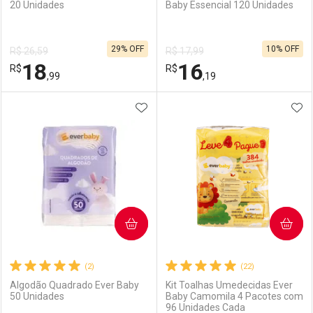
20 Unidades
Baby Essencial 120 Unidades
Ativar Desconto
Ativar Desconto
29% OFF
10% OFF
R$ 26,59
R$ 17,99
Comprar sem Desconto
Comprar sem Desconto
18
16
R$
Comprar sem Desconto
R$
Comprar sem Desconto
Por R$ 33,19/cada
Por R$ 33,19/cada
,99
,19
Por R$ 33,19/cada
Por R$ 33,19/cada
ADICIONAR AOS FAVORITOS
ADI
FECHAR
FECHAR
F
F
Laboratório
Por Menos
Laboratório
Por Menos
COMPRAR
COMPRAR
(2)
(22)
Algodão Quadrado Ever Baby
Kit Toalhas Umedecidas Ever
50 Unidades
Baby Camomila 4 Pacotes com
96 Unidades Cada