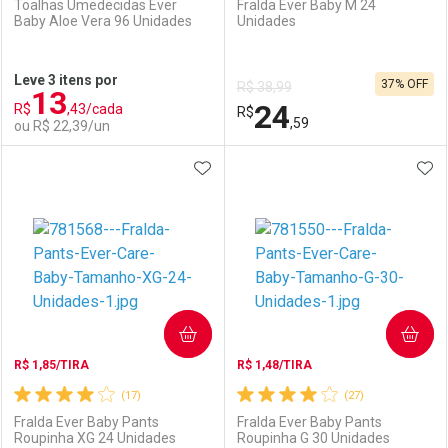
Toalhas Umedecidas Ever
Fralda Ever Baby M 24
Baby Aloe Vera 96 Unidades
Unidades
Ativar Desconto
Ativar Desconto
Leve 3 itens por
37% OFF
R$ 38,99
13
Comprar sem Desconto
Comprar sem Desconto
24
R$
,43/cada
Comprar sem Desconto
R$
Comprar sem Desconto
Por R$ 17,59/cada
Por R$ 15,99/cada
,59
ou R$ 22,39/un
Por R$ 17,59/cada
Por R$ 15,99/cada
ADICIONAR AOS FAVORITOS
ADI
FECHAR
FECHAR
F
F
Laboratório
Por Menos
Laboratório
Por Menos
COMPRAR
COMPRAR
R$ 1,85/TIRA
R$ 1,48/TIRA
(17)
(27)
Fralda Ever Baby Pants
Fralda Ever Baby Pants
Roupinha XG 24 Unidades
Roupinha G 30 Unidades