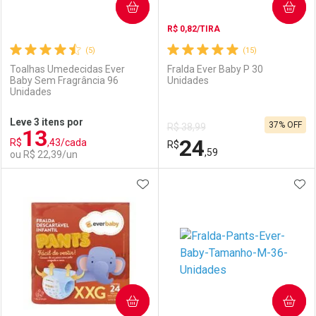
COMPRAR
COMPRAR
R$ 0,82/TIRA
(5)
(15)
Toalhas Umedecidas Ever
Fralda Ever Baby P 30
Baby Sem Fragrância 96
Unidades
Unidades
Ativar Desconto
Ativar Desconto
Leve 3 itens por
37% OFF
R$ 38,99
13
Comprar sem Desconto
Comprar sem Desconto
24
R$
,43/cada
Comprar sem Desconto
R$
Comprar sem Desconto
Por R$ 18,99/cada
Por R$ 36,11/cada
,59
ou R$ 22,39/un
Por R$ 18,99/cada
Por R$ 36,11/cada
ADICIONAR AOS FAVORITOS
ADI
FECHAR
FECHAR
F
F
Laboratório
Por Menos
Laboratório
Por Menos
COMPRAR
COMPRAR