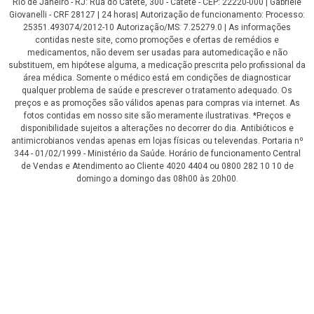
Rio de Janeiro - RJ: Rua do Catete, 300 - Catete - CEP: 22220-000 | Gabriele
Giovanelli - CRF 28127 | 24 horas| Autorização de funcionamento: Processo:
25351.493074/2012-10 Autorização/MS: 7.25279.0 | As informações
contidas neste site, como promoções e ofertas de remédios e
medicamentos, não devem ser usadas para automedicação e não
substituem, em hipótese alguma, a medicação prescrita pelo profissional da
área médica. Somente o médico está em condições de diagnosticar
qualquer problema de saúde e prescrever o tratamento adequado. Os
preços e as promoções são válidos apenas para compras via internet. As
fotos contidas em nosso site são meramente ilustrativas. *Preços e
disponibilidade sujeitos a alterações no decorrer do dia. Antibióticos e
antimicrobianos vendas apenas em lojas físicas ou televendas. Portaria nº
344 - 01/02/1999 - Ministério da Saúde. Horário de funcionamento Central
de Vendas e Atendimento ao Cliente 4020 4404 ou 0800 282 10 10 de
domingo a domingo das 08h00 às 20h00.
LGPD Aceite os Cookies