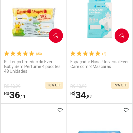
COMPRAR
COMPRAR
(83)
(2)
Kit Lenço Umedecido Ever
Espaçador Nasal Universal Ever
Baby Sem Perfume 4 pacotes
Care com 3 Máscaras
48 Unidades
16% OFF
19% OFF
R$ 42,99
R$ 42,99
36
34
R$
R$
,11
,82
ADICIONAR AOS FAVORITOS
ADI
FECHAR
FECHAR
F
F
Laboratório
Por Menos
Laboratório
Por Menos