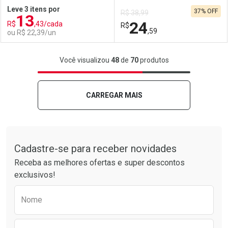
Leve 3 itens por
37% OFF
R$ 38,99
13
Comprar sem Desconto
Comprar sem Desconto
24
R$
,43/cada
Comprar sem Desconto
R$
Comprar sem Desconto
Por R$ 44,37/cada
Por R$ 44,37/cada
,59
ou R$ 22,39/un
Por R$ 44,37/cada
Por R$ 44,37/cada
FECHAR
FECHAR
F
F
Você visualizou
48
de
70
produtos
Laboratório
Por Menos
Laboratório
Por Menos
CARREGAR MAIS
Tudo sobre a Drogarias Pacheco
Cadastre-se para receber novidades
Receba as melhores ofertas e super descontos
exclusivos!
Preencha o formulário abaixo para receber 
Nome
Ativar Desconto
Ativar Desconto