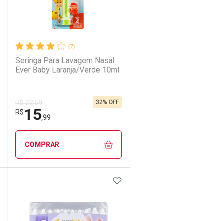
(7)
Seringa Para Lavagem Nasal
Ever Baby Laranja/Verde 10ml
32% OFF
R$ 23,59
15
R$
,99
COMPRAR
DICIONAR AOS FAVORITOS
ADICIONAR AOS FAVORIT
ECHAR
ECHAR
FECHAR
FECHAR
Laboratório
Por Menos