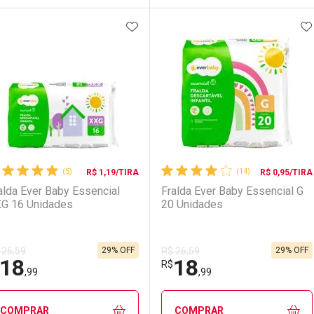
ADICIONAR AOS FAVORITOS
A
FECHAR
FECHAR
F
F
aboratório
or Menos
Laboratório
Por Menos
(5)
(14)
R$ 1,19/TIRA
R$ 0,95/TIRA
alda Ever Baby Essencial
Fralda Ever Baby Essencial G
G 16 Unidades
20 Unidades
29% OFF
29% OFF
 26,59
R$ 26,59
18
18
Ativar Desconto
Ativar Desconto
R$
,99
,99
Comprar sem Desconto
Comprar sem Desconto
Comprar sem Desconto
Comprar sem Desconto
COMPRAR
COMPRAR