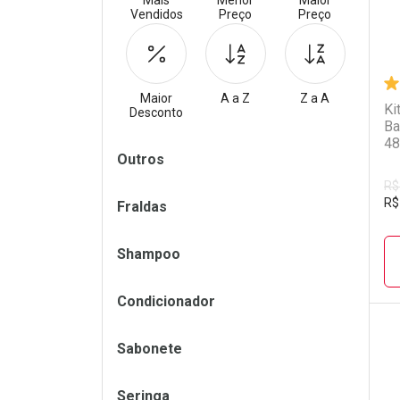
Mais
Menor
Maior
Vendidos
Preço
Preço
Maior
A a Z
Z a A
Ki
Desconto
Ba
48
Filtros
Outros
R$
R$
Fraldas
Shampoo
Condicionador
Sabonete
L
P
Seringa