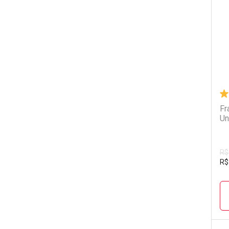
L
P
Fr
Un
R$
R$