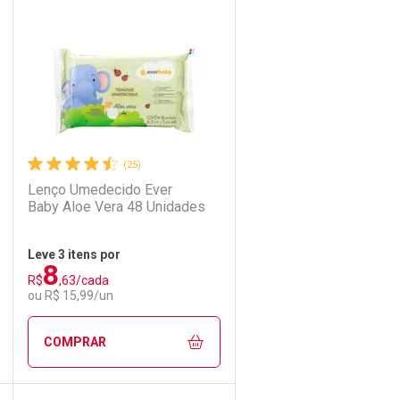
Laboratório
Por Menos
(25)
Lenço Umedecido Ever
Baby Aloe Vera 48 Unidades
Leve 3 itens por
8
R$
,63/cada
Ativar Desconto
ou R$ 15,99/un
Comprar sem Desconto
Comprar sem Desconto
COMPRAR
Por R$ 15,99/cada
Por R$ 15,99/cada