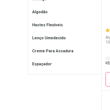
Algodão
Hastes Flexíveis
Al
Lenço Umedecido
10
Creme Para Assadura
R$
R$
Espaçador
L
P