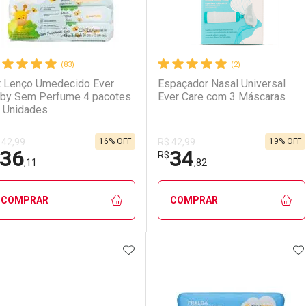
(83)
(2)
t Lenço Umedecido Ever
Espaçador Nasal Universal
by Sem Perfume 4 pacotes
Ever Care com 3 Máscaras
 Unidades
16% OFF
19% OFF
 42,99
R$ 42,99
36
34
R$
,11
,82
COMPRAR
COMPRAR
ADICIONAR AOS FAVORITOS
A
FECHAR
FECHAR
F
F
aboratório
or Menos
Laboratório
Por Menos