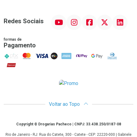
YouTube
Instagram
Facebook
Twitter
Linkedin
Redes Sociais
formas de
Pagamento
PIX
MasterCard
VISA
ELO
AMEX
NuPay
Google Pay
Diners Club
Hipercard
Promoção em Destaque
Voltar ao Topo
Copyright
Copyright © Drogarias Pacheco | CNPJ: 33.438.250/0187-08
Rio de Janeiro - RJ: Rua do Catete, 300 - Catete - CEP: 22220-000 | Gabriele