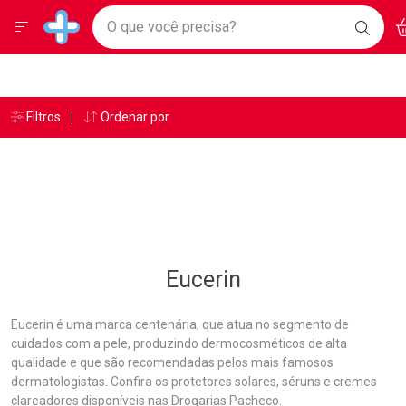
Drogarias Pacheco
Menu
Ac
Ir direto para a home
O que você precisa?
BAIXE
Baixe nosso APP e aproveite Ofertas Exclusivas!
BUSC
O AP
Navegue pela página
Ir direto para o conteúdo
Faça a sua busca
Ir direto para a busca
Ir direto para a conta
Ir direto para a ajuda
Âncoras
Breadcrumb
Filtros
Ordenar por
Drogarias Pacheco
Eucerin
Ir direto para a notificações
Ir direto para o carrinho
Ir direto para o menu
Eucerin
Eucerin é uma marca centenária, que atua no segmento de
cuidados com a pele, produzindo dermocosméticos de alta
qualidade e que são recomendadas pelos mais famosos
dermatologistas. Confira os protetores solares, séruns e cremes
clareadores disponíveis nas Drogarias Pacheco.