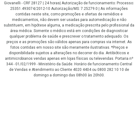
Giovanelli - CRF 28127 | 24 horas| Autorização de funcionamento: Processo:
25351.493074/2012-10 Autorização/MS: 7.25279.0 | As informações
contidas neste site, como promoções e ofertas de remédios e
medicamentos, não devem ser usadas para automedicação e não
substituem, em hipótese alguma, a medicação prescrita pelo profissional da
área médica. Somente o médico está em condições de diagnosticar
qualquer problema de saúde e prescrever o tratamento adequado. Os
preços e as promoções são válidos apenas para compras via internet. As
fotos contidas em nosso site são meramente ilustrativas. *Preços e
disponibilidade sujeitos a alterações no decorrer do dia. Antibióticos e
antimicrobianos vendas apenas em lojas físicas ou televendas. Portaria nº
344 - 01/02/1999 - Ministério da Saúde. Horário de funcionamento Central
de Vendas e Atendimento ao Cliente 4020 4404 ou 0800 282 10 10 de
domingo a domingo das 08h00 às 20h00.
LGPD Aceite os Cookies