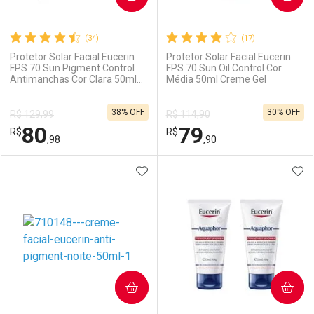
(34)
(17)
Protetor Solar Facial Eucerin
Protetor Solar Facial Eucerin
FPS 70 Sun Pigment Control
FPS 70 Sun Oil Control Cor
Antimanchas Cor Clara 50ml
Média 50ml Creme Gel
Ativar Desconto
Ativar Desconto
Gel Creme
38% OFF
30% OFF
R$ 129,99
R$ 114,90
Comprar sem Desconto
Comprar sem Desconto
80
79
R$
Comprar sem Desconto
R$
Comprar sem Desconto
Por R$ 79,90/cada
Por R$ 207,11/cada
,98
,90
Por R$ 79,90/cada
Por R$ 207,11/cada
ADICIONAR AOS FAVORITOS
ADI
FECHAR
FECHAR
F
F
Laboratório
Por Menos
Laboratório
Por Menos
COMPRAR
COMPRAR