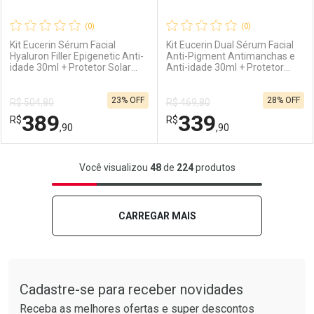
(0)
(0)
Kit Eucerin Sérum Facial
Kit Eucerin Dual Sérum Facial
Hyaluron Filler Epigenetic Anti-
Anti-Pigment Antimanchas e
idade 30ml + Protetor Solar
Anti-idade 30ml + Protetor
Ativar Desconto
Ativar Desconto
FPS 60 Hydro Fluid 50ml
Solar FPS 70 Antimanchas Cor
Média 50ml
23% OFF
28% OFF
R$ 504,80
R$ 469,80
Comprar sem Desconto
Comprar sem Desconto
389
339
R$
Comprar sem Desconto
R$
Comprar sem Desconto
Por R$ 159,99/cada
Por R$ 279,99/cada
,90
,90
Por R$ 159,99/cada
Por R$ 279,99/cada
FECHAR
FECHAR
F
F
Você visualizou
48
de
224
produtos
Laboratório
Por Menos
Laboratório
Por Menos
CARREGAR MAIS
Tudo sobre a Drogarias Pacheco
Cadastre-se para receber novidades
Receba as melhores ofertas e super descontos