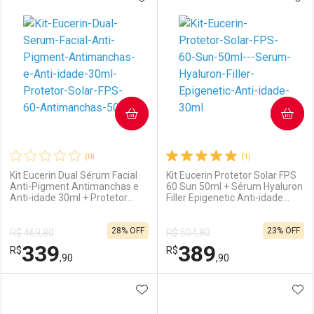
Laboratório
Por Menos
Laboratório
Por Menos
COMPRAR
COMPRAR
(0)
(1)
Kit Eucerin Dual Sérum Facial
Kit Eucerin Protetor Solar FPS
Anti-Pigment Antimanchas e
60 Sun 50ml + Sérum Hyaluron
Anti-idade 30ml + Protetor
Filler Epigenetic Anti-idade
Ativar Desconto
Ativar Desconto
Solar FPS 60 Antimanchas
30ml
50ml
28% OFF
23% OFF
R$ 469,80
R$ 504,80
Comprar sem Desconto
Comprar sem Desconto
339
389
R$
Comprar sem Desconto
R$
Comprar sem Desconto
Por R$ 299,99/cada
Por R$ 119,99/cada
,90
,90
Por R$ 299,99/cada
Por R$ 119,99/cada
ADICIONAR AOS FAVORITOS
ADI
FECHAR
FECHAR
F
F