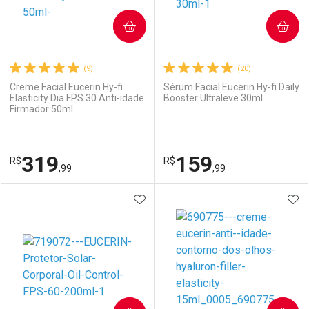
COMPRAR
COMPRAR
(9)
(20)
Creme Facial Eucerin Hy-fi
Sérum Facial Eucerin Hy-fi Daily
Elasticity Dia FPS 30 Anti-idade
Booster Ultraleve 30ml
Firmador 50ml
Ativar Desconto
Ativar Desconto
Comprar sem Desconto
Comprar sem Desconto
319
159
R$
Comprar sem Desconto
R$
Comprar sem Desconto
Por R$ 129,99/cada
Por R$ 94,80/cada
,99
,99
Por R$ 129,99/cada
Por R$ 94,80/cada
ADICIONAR AOS FAVORITOS
ADI
FECHAR
FECHAR
F
F
Laboratório
Por Menos
Laboratório
Por Menos