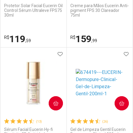
Protetor Solar Facial Eucerin Oil
Creme para Mãos Eucerin Anti-
Control Sérum Ultraleve FPS75
pigment FPS 30 Clareador
30ml
75ml
Ativar Desconto
Ativar Desconto
Comprar sem Desconto
Comprar sem Desconto
119
159
R$
Comprar sem Desconto
R$
Comprar sem Desconto
Por R$ 212,35/cada
Por R$ 139,90/cada
,59
,99
Por R$ 212,35/cada
Por R$ 139,90/cada
ADICIONAR AOS FAVORITOS
ADI
FECHAR
FECHAR
F
F
Laboratório
Por Menos
Laboratório
Por Menos
COMPRAR
COMPRAR
(13)
(26)
Sérum Facial Eucerin Hy-fi
Gel de Limpeza Gentil Eucerin