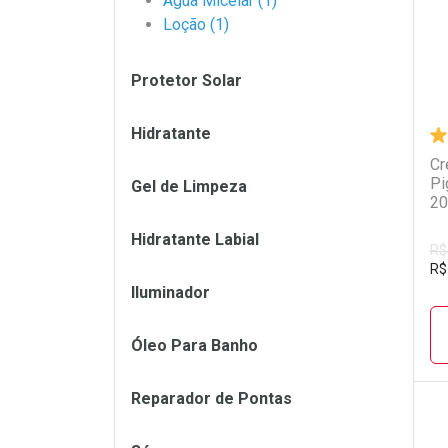
Água Micelar (1)
Loção (1)
Protetor Solar
Hidratante
Cr
Pi
Gel de Limpeza
20
Hidratante Labial
R$
R$
Iluminador
Óleo Para Banho
Reparador de Pontas