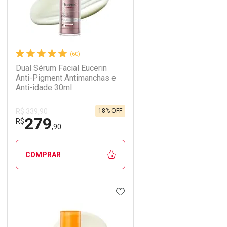
(60)
Dual Sérum Facial Eucerin
Anti-Pigment Antimanchas e
Anti-idade 30ml
18% OFF
R$ 339,90
279
R$
,90
COMPRAR
DICIONAR AOS FAVORITOS
ADICIONAR AOS FAVORIT
ECHAR
ECHAR
FECHAR
FECHAR
Laboratório
Por Menos