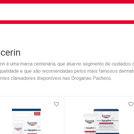
busca
isa?
cerin
rin é uma marca centenária, que atua no segmento de cuidados
 qualidade e que são recomendadas pelos mais famosos dermatol
emes clareadores disponíveis nas Drogarias Pacheco.
ateleira
ADICIONAR AOS FAVORITOS
A