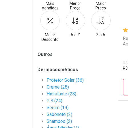
Mais
Menor
Maior
Vendidos
Preço
Preço
Maior
A a Z
Z a A
Re
Desconto
Aq
Filtros
Outros
R$
R$
Dermocosméticos
Protetor Solar (36)
Creme (28)
Hidratante (28)
Gel (24)
Sérum (19)
Sabonete (2)
L
P
Shampoo (2)