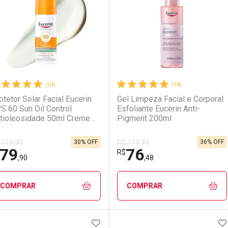
aboratório
or Menos
Laboratório
Por Menos
(54)
(18)
otetor Solar Facial Eucerin
Gel Limpeza Facial e Corporal
S 60 Sun Oil Control
Esfoliante Eucerin Anti-
tioleosidade 50ml Creme
Pigment 200ml
l
30% OFF
36% OFF
 114,90
R$ 119,99
79
76
Ativar Desconto
Ativar Desconto
R$
,90
,48
Comprar sem Desconto
Comprar sem Desconto
Comprar sem Desconto
Comprar sem Desconto
COMPRAR
COMPRAR
Por R$ 153,99/cada
Por R$ 153,99/cada
Por R$ 79,90/cada
Por R$ 79,90/cada
ADICIONAR AOS FAVORITOS
A
FECHAR
FECHAR
F
F