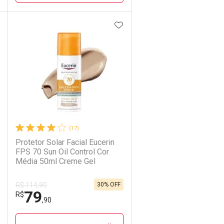
DICIONAR AOS FAVORITOS
ADICIONAR AOS FAVORIT
ECHAR
ECHAR
FECHAR
FECHAR
Laboratório
Por Menos
(17)
Protetor Solar Facial Eucerin
FPS 70 Sun Oil Control Cor
Média 50ml Creme Gel
30% OFF
R$ 114,90
79
Ativar Desconto
R$
,90