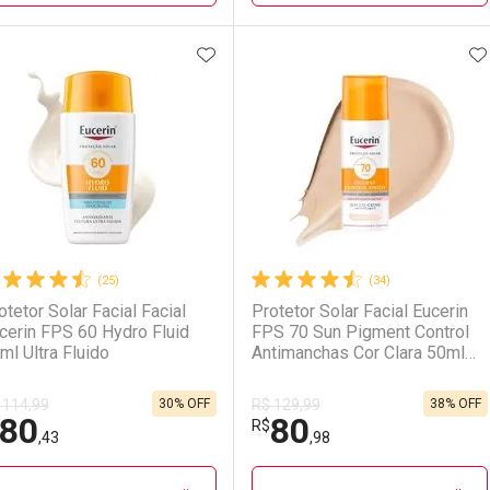
ADICIONAR AOS FAVORITOS
A
FECHAR
FECHAR
F
F
aboratório
or Menos
Laboratório
Por Menos
(25)
(34)
otetor Solar Facial Facial
Protetor Solar Facial Eucerin
cerin FPS 60 Hydro Fluid
FPS 70 Sun Pigment Control
ml Ultra Fluido
Antimanchas Cor Clara 50ml
Gel Creme
30% OFF
38% OFF
 114,99
R$ 129,99
80
80
Ativar Desconto
Ativar Desconto
R$
,43
,98