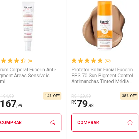
aboratório
or Menos
Laboratório
Por Menos
(8)
(52)
rum Corporal Eucerin Anti-
Protetor Solar Facial Eucerin
gment Áreas Sensíveis
FPS 70 Sun Pigment Control
ml
Antimanchas Tinted Média
50ml Gel Creme
14% OFF
38% OFF
 194,99
R$ 129,99
167
79
Ativar Desconto
Ativar Desconto
R$
,99
,98
Comprar sem Desconto
Comprar sem Desconto
Comprar sem Desconto
Comprar sem Desconto
COMPRAR
COMPRAR
Por R$ 79,90/cada
Por R$ 79,90/cada
Por R$ 76,48/cada
Por R$ 76,48/cada