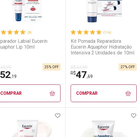
(8)
(116)
parador Labial Eucerin
Kit Pomada Reparadora
uaphor Lip 10ml
Eucerin Aquaphor Hidratação
Intensiva 2 Unidades de 10ml
25% OFF
27% OFF
 69,99
R$ 64,99
52
47
R$
,19
,69
COMPRAR
COMPRAR
ADICIONAR AOS FAVORITOS
A
FECHAR
FECHAR
F
F
aboratório
or Menos
Laboratório
Por Menos