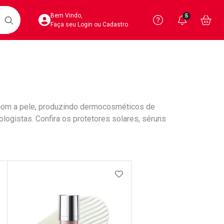
Acesse sua Conta
Precisa de 
Notific
Aces
Bem Vindo,
5
Você po
notifica
Vo
it
BUSCAR
Ver Recursos 
Faça seu Login ou Cadastro
Atendimento ao 
Central de Ajud
 com a pele, produzindo dermocosméticos de
Televendas
ogistas. Confira os protetores solares, séruns
4020-4404
DICIONAR AOS FAVORITOS
ADICIONAR AOS FAVORIT