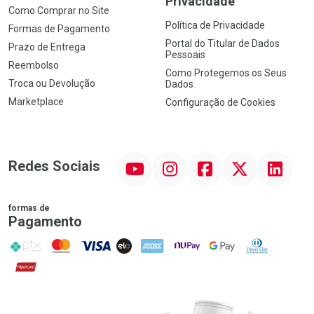
Privacidade
Como Comprar no Site
Política de Privacidade
Formas de Pagamento
Portal do Titular de Dados
Prazo de Entrega
Pessoais
Reembolso
Como Protegemos os Seus
Troca ou Devolução
Dados
Marketplace
Configuração de Cookies
YouTube
Instagram
Facebook
Twitter
Linkedin
Redes Sociais
formas de
Pagamento
PIX
MasterCard
VISA
ELO
AMEX
NuPay
Google Pay
Diners Club
Hipercard
Promoção em Destaque