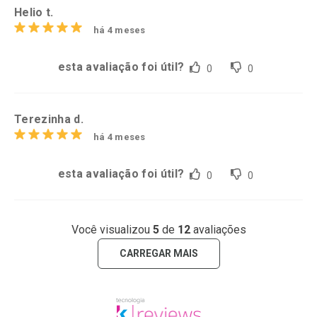
Helio t.
há 4 meses
esta avaliação foi útil?
0
0
Terezinha d.
há 4 meses
esta avaliação foi útil?
0
0
Você visualizou
5
de
12
avaliações
CARREGAR MAIS