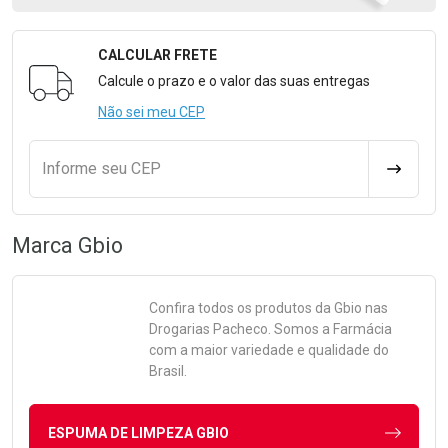
CALCULAR FRETE
Formulário para Calcular o Frete
Calcule o prazo e o valor das suas entregas
Não sei meu CEP
Informe seu CEP
CALCULA
Marca
Gbio
Confira todos os produtos da
Gbio
nas
Drogarias Pacheco. Somos a Farmácia
com a maior variedade e qualidade do
Brasil.
ESPUMA DE LIMPEZA GBIO