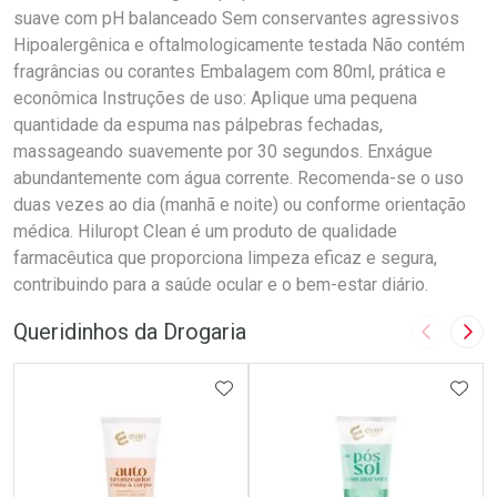
suave com pH balanceado Sem conservantes agressivos
Hipoalergênica e oftalmologicamente testada Não contém
fragrâncias ou corantes Embalagem com 80ml, prática e
econômica Instruções de uso: Aplique uma pequena
quantidade da espuma nas pálpebras fechadas,
massageando suavemente por 30 segundos. Enxágue
abundantemente com água corrente. Recomenda-se o uso
duas vezes ao dia (manhã e noite) ou conforme orientação
médica. Hiluropt Clean é um produto de qualidade
farmacêutica que proporciona limpeza eficaz e segura,
contribuindo para a saúde ocular e o bem-estar diário.
Queridinhos da Drogaria
Imagem A
Pró
ADICIONAR AOS FAVORITOS
ADIC