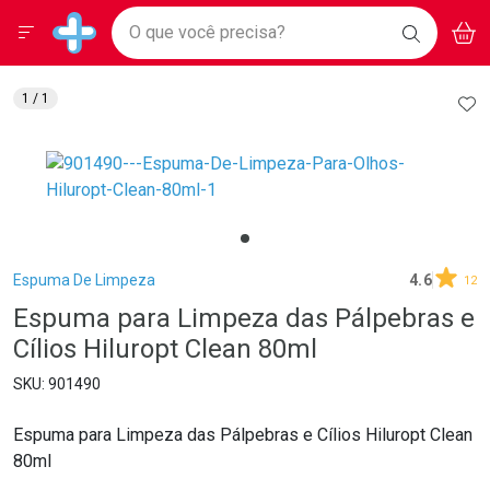
Drogarias Pacheco
Menu
Aces
Ir direto para a home
O que você precisa?
BAIXE
V
i
Baixe nosso APP e aproveite Ofertas Exclusivas!
BUSCAR
O APP
Navegue pela página
Ir direto para o conteúdo
Faça a sua busca
Ir direto para a busca
Ir direto para a conta
AD
1
/ 1
Ir direto para a ajuda
Ir direto para a notificações
Ir direto para o carrinho
Ir direto para o menu
Breadcrumb
Espuma De Limpeza
4.6
12
Espuma para Limpeza das Pálpebras e
Cílios Hiluropt Clean 80ml
901490
Espuma para Limpeza das Pálpebras e Cílios Hiluropt Clean
80ml