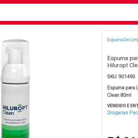
busca
isa?
Bread
Espuma De Lim
Espuma para
Hiluropt Cl
901490
Espuma para L
Clean 80ml
Drogarias Pa