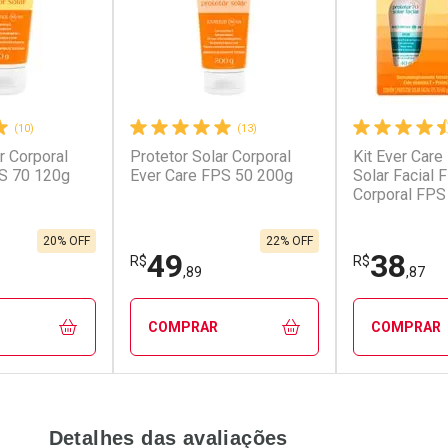
(10)
(13)
r Corporal
Protetor Solar Corporal
Kit Ever Care
S 70 120g
Ever Care FPS 50 200g
Solar Facial 
Corporal FPS
20% OFF
22% OFF
49
38
R$
R$
,89
,87
COMPRAR
COMPRAR
FECHAR
FECHAR
FECHAR
FECHAR
Detalhes das avaliações