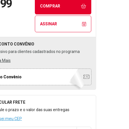
,99
COMPRAR
ASSINAR
CONTO
CONVÊNIO
usivo para clientes cadastrados no programa
a Mais
o Convênio
CULAR FRETE
o para Calcular o Frete
ule o prazo e o valor das suas entregas
sei meu CEP