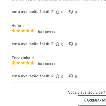
esta avaliação foi útil?
0
0
Helio t.
há 4 meses
esta avaliação foi útil?
0
0
Terezinha d.
há 4 meses
esta avaliação foi útil?
0
0
Você visualizou
5
de
1
CARREGAR M