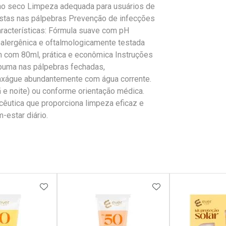
ho seco Limpeza adequada para usuários de
stas nas pálpebras Prevenção de infecções
aracterísticas: Fórmula suave com pH
lergênica e oftalmologicamente testada
 com 80ml, prática e econômica Instruções
puma nas pálpebras fechadas,
xágue abundantemente com água corrente.
e noite) ou conforme orientação médica.
cêutica que proporciona limpeza eficaz e
-estar diário.
FAVORITOS
ADICIONAR AOS FAVORITOS
ADICIONAR AOS 