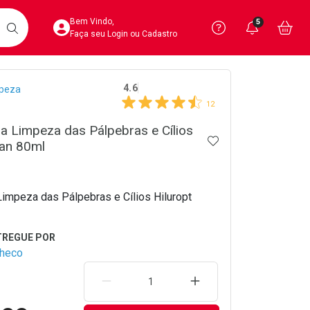
Acesse sua Conta
Precisa de 
Notific
Aces
Bem Vindo,
5
Você po
notifica
Vo
it
BUSCAR
Ver Recursos 
Faça seu Login ou Cadastro
crumb
4.6
peza
Atendimento ao 
12
Central de Ajud
 Limpeza das Pálpebras e Cílios
ADICIONAR AOS 
ean 80ml
Televendas
4020-4404
impeza das Pálpebras e Cílios Hiluropt
checo
REMOVER UMA UNIDADE
AUMENTAR UMA UNIDA