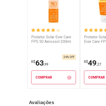
(6)
Protetor Solar Ever Care
Protetor Sola
FPS 50 Aerossol 200ml
Ever Care FP
24% OFF
63
49
R$
R$
,99
,27
COMPRAR
COMPRAR
FECHAR
FECHAR
Avaliações