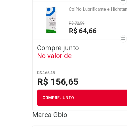
Colírio Lubrificante e Hidra
R$ 72,59
R$ 64,66
Compre junto
No valor de
R$ 166,18
R$ 156,65
COMPRE JUNTO
Marca
Gbio