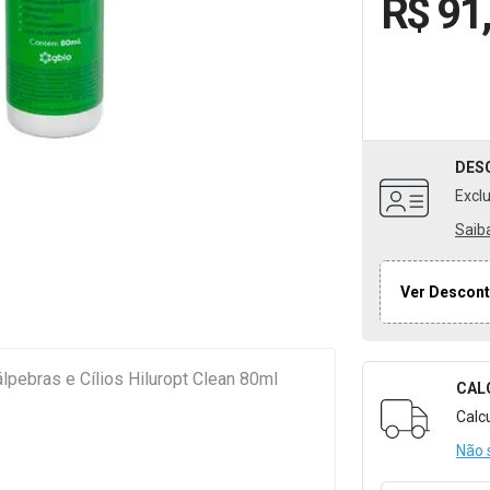
R$ 91
DES
Excl
Saib
Ver Descont
pebras e Cílios Hiluropt Clean 80ml
CAL
Formulári
Calc
Não 