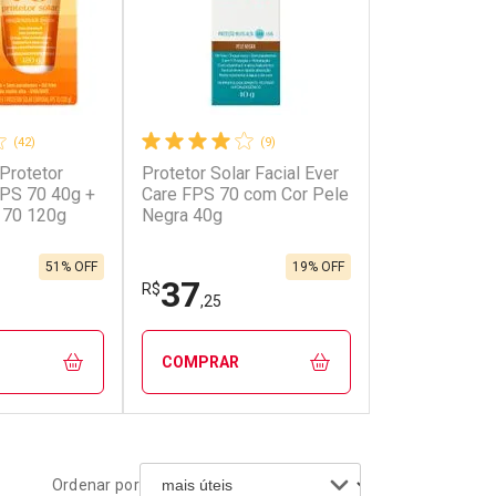
(42)
(9)
 Protetor
Protetor Solar Facial Ever
FPS 70 40g +
Care FPS 70 com Cor Pele
 70 120g
Negra 40g
51% OFF
19% OFF
37
R$
,25
COMPRAR
FECHAR
FECHAR
FECHAR
FECHAR
Ordenar por