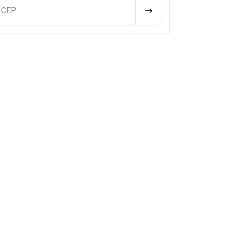
u CEP
CALCULAR FRETE