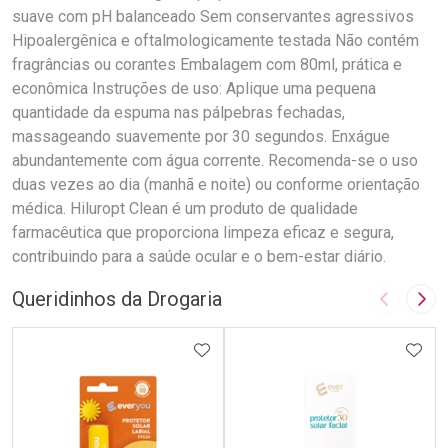
suave com pH balanceado Sem conservantes agressivos
Hipoalergênica e oftalmologicamente testada Não contém
fragrâncias ou corantes Embalagem com 80ml, prática e
econômica Instruções de uso: Aplique uma pequena
quantidade da espuma nas pálpebras fechadas,
massageando suavemente por 30 segundos. Enxágue
abundantemente com água corrente. Recomenda-se o uso
duas vezes ao dia (manhã e noite) ou conforme orientação
médica. Hiluropt Clean é um produto de qualidade
farmacêutica que proporciona limpeza eficaz e segura,
contribuindo para a saúde ocular e o bem-estar diário.
Queridinhos da Drogaria
Imagem A
Pró
ADICIONAR AOS FAVORITOS
ADIC