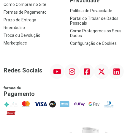
Privacidade
Como Comprar no Site
Política de Privacidade
Formas de Pagamento
Portal do Titular de Dados
Prazo de Entrega
Pessoais
Reembolso
Como Protegemos os Seus
Troca ou Devolução
Dados
Marketplace
Configuração de Cookies
YouTube
Instagram
Facebook
Twitter
Linkedin
Redes Sociais
formas de
Pagamento
PIX
MasterCard
VISA
ELO
AMEX
NuPay
Google Pay
Diners Club
Hipercard
Promoção em Destaque