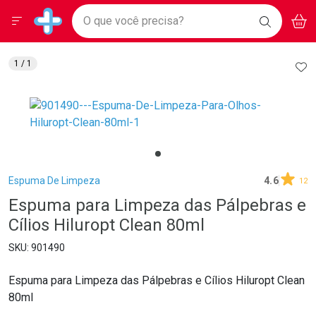
Drogarias Pacheco
Menu
Aces
Ir direto para a home
O que você precisa?
BAIXE
V
i
Baixe nosso APP e aproveite Ofertas Exclusivas!
BUSCAR
O APP
Navegue pela página
Ir direto para o conteúdo
Faça a sua busca
Ir direto para a busca
Ir direto para a conta
AD
1
/ 1
Ir direto para a ajuda
Ir direto para a notificações
Ir direto para o carrinho
Ir direto para o menu
Breadcrumb
Espuma De Limpeza
4.6
12
Espuma para Limpeza das Pálpebras e
Cílios Hiluropt Clean 80ml
901490
Espuma para Limpeza das Pálpebras e Cílios Hiluropt Clean
80ml