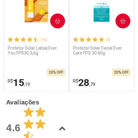
COMPRAR
COMPRAR
(15)
(9)
Protetor Solar Labial Ever
Protetor Solar Facial Ever
You FPS30 3,6g
Care FPS 30 60g
20% OFF
20% OFF
15
28
R$
R$
,19
,79
FECHAR
F
FECHAR
F
Avaliações
Laboratório
Laboratório
Por Menos
Por Menos
4.6