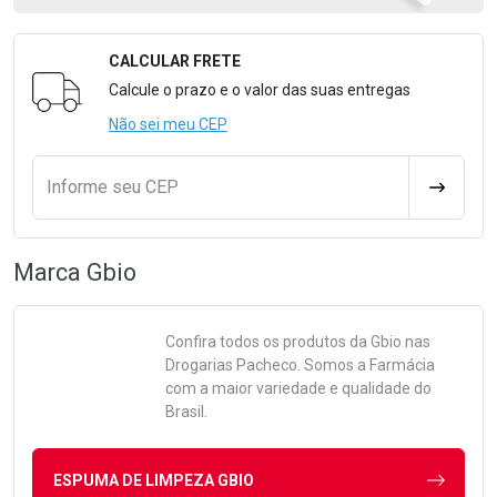
CALCULAR FRETE
Formulário para Calcular o Frete
Calcule o prazo e o valor das suas entregas
Não sei meu CEP
Informe seu CEP
CALCULA
Marca
Gbio
Confira todos os produtos da
Gbio
nas
Drogarias Pacheco. Somos a Farmácia
com a maior variedade e qualidade do
Brasil.
ESPUMA DE LIMPEZA GBIO