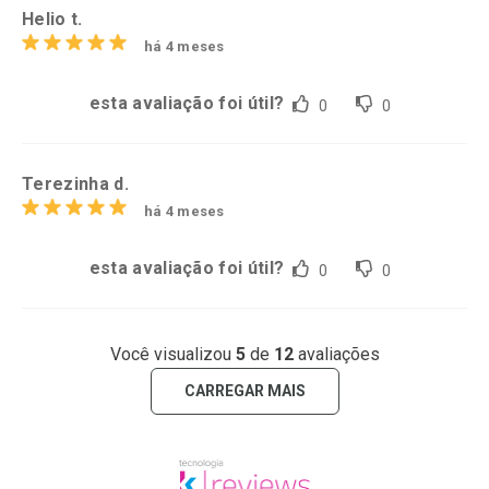
Helio t.
há 4 meses
esta avaliação foi útil?
0
0
Terezinha d.
há 4 meses
esta avaliação foi útil?
0
0
Você visualizou
5
de
12
avaliações
CARREGAR MAIS