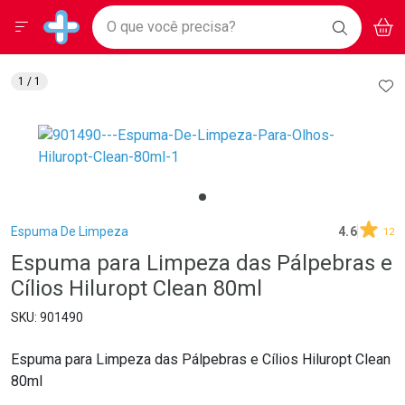
Drogarias Pacheco
Menu
Aces
Ir direto para a home
O que você precisa?
BAIXE
V
i
Baixe nosso APP e aproveite Ofertas Exclusivas!
BUSCAR
O APP
Navegue pela página
Ir direto para o conteúdo
Faça a sua busca
Ir direto para a busca
Ir direto para a conta
AD
1
/ 1
Ir direto para a ajuda
Ir direto para a notificações
Ir direto para o carrinho
Ir direto para o menu
Breadcrumb
Espuma De Limpeza
4.6
12
Espuma para Limpeza das Pálpebras e
Cílios Hiluropt Clean 80ml
901490
Espuma para Limpeza das Pálpebras e Cílios Hiluropt Clean
80ml