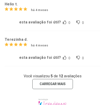
Helio t.
há 4 meses
esta avaliação foi útil?
0
0
Terezinha d.
há 4 meses
esta avaliação foi útil?
0
0
Você visualizou
5
de
12
avaliações
CARREGAR MAIS