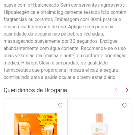
suave com pH balanceado Sem conservantes agressivos
Hipoalergênica e oftalmologicamente testada Não contém
fragrâncias ou corantes Embalagem com 80ml, prática e
econômica Instruções de uso: Aplique uma pequena
quantidade da espuma nas pálpebras fechadas,
massageando suavemente por 30 segundos. Enxágue
abundantemente com água corrente. Recomenda-se o uso
duas vezes ao dia (manhã e noite) ou conforme orientação
médica. Hiluropt Clean é um produto de qualidade
farmacêutica que proporciona limpeza eficaz e segura,
contribuindo para a saúde ocular e o bem-estar diário.
Queridinhos da Drogaria
Imagem A
Pró
ADICIONAR AOS FAVORITOS
ADIC