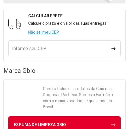
CALCULAR FRETE
Formulário para Calcular o Frete
Calcule o prazo e o valor das suas entregas
Não sei meu CEP
Informe seu CEP
CALCULA
Marca
Gbio
Confira todos os produtos da
Gbio
nas
Drogarias Pacheco. Somos a Farmácia
com a maior variedade e qualidade do
Brasil.
ESPUMA DE LIMPEZA GBIO