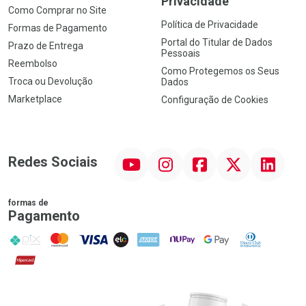
Privacidade
Como Comprar no Site
Política de Privacidade
Formas de Pagamento
Portal do Titular de Dados
Prazo de Entrega
Pessoais
Reembolso
Como Protegemos os Seus
Troca ou Devolução
Dados
Marketplace
Configuração de Cookies
YouTube
Instagram
Facebook
Twitter
Linkedin
Redes Sociais
formas de
Pagamento
PIX
MasterCard
VISA
ELO
AMEX
NuPay
Google Pay
Diners Club
Hipercard
Promoção em Destaque