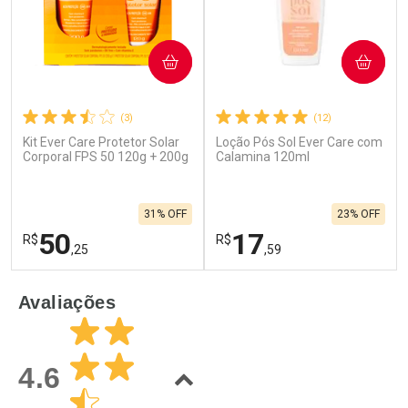
COMPRAR
COMPRAR
(3)
(12)
Kit Ever Care Protetor Solar
Loção Pós Sol Ever Care com
Corporal FPS 50 120g + 200g
Calamina 120ml
31% OFF
23% OFF
50
17
R$
R$
,25
,59
FECHAR
F
FECHAR
F
Avaliações
Laboratório
Laboratório
Por Menos
Por Menos
4.6