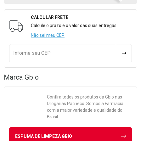
CALCULAR FRETE
Formulário para Calcular o Frete
Calcule o prazo e o valor das suas entregas
Não sei meu CEP
Informe seu CEP
CALCULA
Marca
Gbio
Confira todos os produtos da
Gbio
nas
Drogarias Pacheco. Somos a Farmácia
com a maior variedade e qualidade do
Brasil.
ESPUMA DE LIMPEZA GBIO