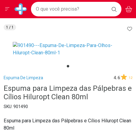
Drogarias Pacheco
Menu
Aces
Ir direto para a home
O que você precisa?
BAIXE
V
i
Baixe nosso APP e aproveite Ofertas Exclusivas!
BUSCAR
O APP
Navegue pela página
Ir direto para o conteúdo
Faça a sua busca
Ir direto para a busca
Ir direto para a conta
AD
1
/ 1
Ir direto para a ajuda
Ir direto para a notificações
Ir direto para o carrinho
Ir direto para o menu
Breadcrumb
Espuma De Limpeza
4.6
12
Espuma para Limpeza das Pálpebras e
Cílios Hiluropt Clean 80ml
901490
Espuma para Limpeza das Pálpebras e Cílios Hiluropt Clean
80ml