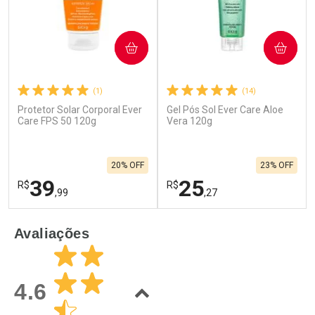
COMPRAR
COMPRAR
(1)
(14)
Protetor Solar Corporal Ever
Gel Pós Sol Ever Care Aloe
Care FPS 50 120g
Vera 120g
20% OFF
23% OFF
39
25
R$
R$
,99
,27
FECHAR
F
FECHAR
F
Avaliações
Laboratório
Laboratório
Por Menos
Por Menos
4.6