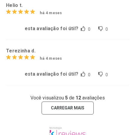
Helio t.
há 4 meses
esta avaliação foi útil?
0
0
Terezinha d.
há 4 meses
esta avaliação foi útil?
0
0
Você visualizou
5
de
12
avaliações
CARREGAR MAIS