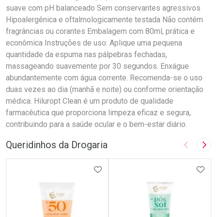
suave com pH balanceado Sem conservantes agressivos
Hipoalergênica e oftalmologicamente testada Não contém
fragrâncias ou corantes Embalagem com 80ml, prática e
econômica Instruções de uso: Aplique uma pequena
quantidade da espuma nas pálpebras fechadas,
massageando suavemente por 30 segundos. Enxágue
abundantemente com água corrente. Recomenda-se o uso
duas vezes ao dia (manhã e noite) ou conforme orientação
médica. Hiluropt Clean é um produto de qualidade
farmacêutica que proporciona limpeza eficaz e segura,
contribuindo para a saúde ocular e o bem-estar diário.
Queridinhos da Drogaria
Imagem A
Pró
ADICIONAR AOS FAVORITOS
ADIC