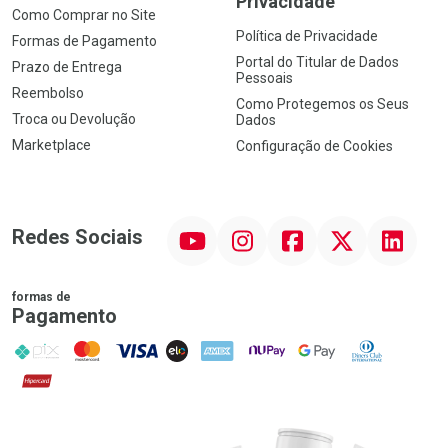
Privacidade
Como Comprar no Site
Política de Privacidade
Formas de Pagamento
Portal do Titular de Dados
Prazo de Entrega
Pessoais
Reembolso
Como Protegemos os Seus
Troca ou Devolução
Dados
Marketplace
Configuração de Cookies
YouTube
Instagram
Facebook
Twitter
Linkedin
Redes Sociais
formas de
Pagamento
PIX
MasterCard
VISA
ELO
AMEX
NuPay
Google Pay
Diners Club
Hipercard
Promoção em Destaque