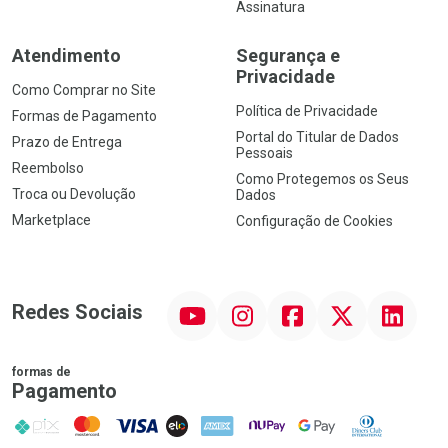
Assinatura
Atendimento
Segurança e
Privacidade
Como Comprar no Site
Política de Privacidade
Formas de Pagamento
Portal do Titular de Dados
Prazo de Entrega
Pessoais
Reembolso
Como Protegemos os Seus
Troca ou Devolução
Dados
Marketplace
Configuração de Cookies
YouTube
Instagram
Facebook
Twitter
Linkedin
Redes Sociais
formas de
Pagamento
PIX
MasterCard
VISA
ELO
AMEX
NuPay
Google Pay
Diners Club