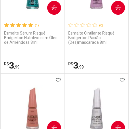
COMPRAR
COMPRAR
(1)
(0)
Esmalte Sérum Risqué
Esmalte Cintilante Risqué
Bridgerton Nutritivo com Óleo
Bridgerton Paixão
de Amêndoas 8ml
(Des)mascarada 8ml
3
3
R$
R$
,99
,99
ADICIONAR AOS FAVORITOS
ADI
FECHAR
FECHAR
F
F
Laboratório
Por Menos
Laboratório
Por Menos
COMPRAR
COMPRAR