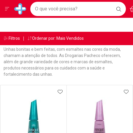
Drogarias Pacheco
Menu
Ac
Ir direto para a home
O que você precisa?
BAIXE
Baixe nosso APP e aproveite Ofertas Exclusivas!
BUSC
O AP
Navegue pela página
Ir direto para o conteúdo
Faça a sua busca
Ir direto para a busca
Ir direto para a conta
Ir direto para a ajuda
Âncoras
Breadcrumb
Filtros
Ordenar por: Mais Vendidos
Drogarias Pacheco
Esmalte
Ir direto para a notificações
Ir direto para o carrinho
Unhas bonitas e bem feitas, com esmaltes nas cores da moda,
Ir direto para o menu
chamam a atenção de todos. As Drogarias Pacheco oferecem,
além de grande variedade de cores e marcas de esmaltes,
produtos necessários para os cuidados com a saúde e
fortalecimento das unhas.
Linkagens Internas em Destaque
Promoções em Destaque
Prateleira
ADICIONAR AOS FAVORITOS
ADI