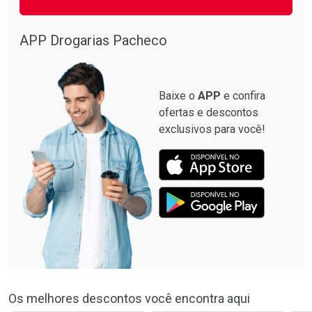
Ativar Desconto
Comprar sem Desconto
APP Drogarias Pacheco
Comprar sem Desconto
Por R$ 8,99/cada
Por R$ 8,99/cada
Baixe o
APP
e confira
ofertas e descontos
exclusivos para você!
Os melhores descontos você encontra aqui