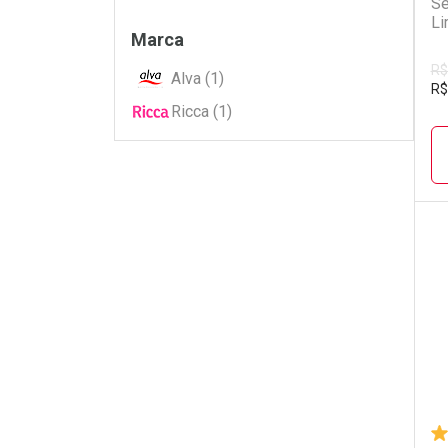
Se
Li
Filtros
Marca
R$
Alva (1)
R$
Ricca (1)
L
P