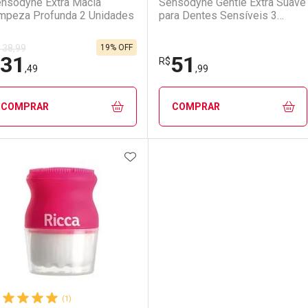
nsodyne Extra Macia
Sensodyne Gentle Extra Suave
mpeza Profunda 2 Unidades
para Dentes Sensíveis 3
Unidades
19% OFF
 38,99
31
51
R$
,49
,99
COMPRAR
COMPRAR
ADICIONAR AOS FAVORITOS
FECHAR
FECHAR
F
F
aboratório
or Menos
Laboratório
Por Menos
(1)