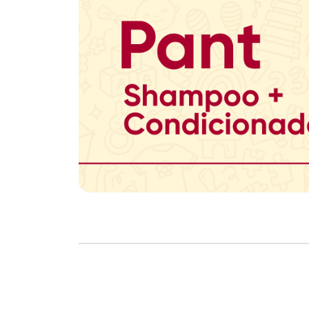
Copyright