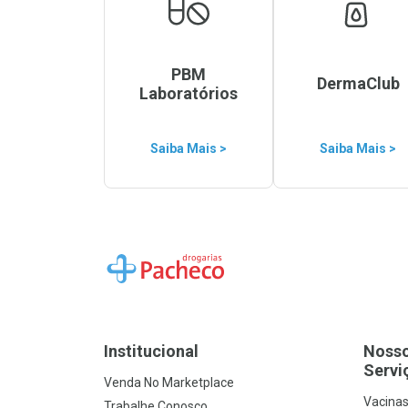
PBM
DermaClub
Laboratórios
Saiba Mais >
Saiba Mais >
Ir para a Home
Institucional
Noss
Servi
Venda No Marketplace
Vacina
Trabalhe Conosco