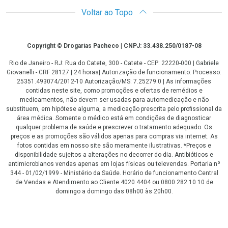
Voltar ao Topo
Copyright
Copyright © Drogarias Pacheco | CNPJ: 33.438.250/0187-08
Rio de Janeiro - RJ: Rua do Catete, 300 - Catete - CEP: 22220-000 | Gabriele
Giovanelli - CRF 28127 | 24 horas| Autorização de funcionamento: Processo:
25351.493074/2012-10 Autorização/MS: 7.25279.0 | As informações
contidas neste site, como promoções e ofertas de remédios e
medicamentos, não devem ser usadas para automedicação e não
substituem, em hipótese alguma, a medicação prescrita pelo profissional da
área médica. Somente o médico está em condições de diagnosticar
qualquer problema de saúde e prescrever o tratamento adequado. Os
preços e as promoções são válidos apenas para compras via internet. As
fotos contidas em nosso site são meramente ilustrativas. *Preços e
disponibilidade sujeitos a alterações no decorrer do dia. Antibióticos e
antimicrobianos vendas apenas em lojas físicas ou televendas. Portaria nº
344 - 01/02/1999 - Ministério da Saúde. Horário de funcionamento Central
de Vendas e Atendimento ao Cliente 4020 4404 ou 0800 282 10 10 de
domingo a domingo das 08h00 às 20h00.
LGPD Aceite os Cookies