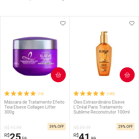
Prateleira
ADICIONAR AOS FAVORITOS
ADI
COMPRAR
COMPRAR
(10)
(183)
Máscara de Tratamento Efeito
Óleo Extraordinário Elseve
Teia Elseve Collagen Lifter
L'Oréal Paris Tratamento
300g
Sublime Reconstrutor 100ml
39% OFF
29% OFF
R$ 41,99
R$ 59,49
25
41
R$
R$
,59
,99