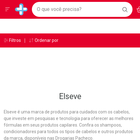
Drogarias Pacheco
Menu
Ac
Ir direto para a home
O que você precisa?
BAIXE
Baixe nosso APP e aproveite Ofertas Exclusivas!
BUSC
O AP
Navegue pela página
Ir direto para o conteúdo
Faça a sua busca
Ir direto para a busca
Ir direto para a conta
Ir direto para a ajuda
Âncoras
Breadcrumb
Filtros
Ordenar por
Drogarias Pacheco
Elseve
Ir direto para a notificações
Ir direto para o carrinho
Ir direto para o menu
Elseve
Elseve é uma marca de produtos para cuidados com os cabelos,
que investe em pesquisas e tecnologia para oferecer as melhores
fórmulas em seus produtos capilares. Confira os shampoos,
condicionadores para todos os tipos de cabelos e outros produtos
da marca, disponíveis nas Drogarias Pacheco.