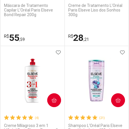
Máscara de Tratamento
Creme de Tratamento L'Oréal
Capilar L’Oréal Paris Elseve
Paris Elseve Liso dos Sonhos
Bond Repair 200g
300g
Ativar Desconto
Ativar Desconto
Comprar sem Desconto
Comprar sem Desconto
55
28
R$
Comprar sem Desconto
R$
Comprar sem Desconto
Por R$ 22,59/cada
Por R$ 45,24/cada
,59
,21
Por R$ 22,59/cada
Por R$ 45,24/cada
ADICIONAR AOS FAVORITOS
ADI
FECHAR
FECHAR
F
F
Laboratório
Por Menos
Laboratório
Por Menos
COMPRAR
COMPRAR
(4)
(21)
Creme Milagroso 3 em 1
Shampoo L'Oréal Paris Elseve