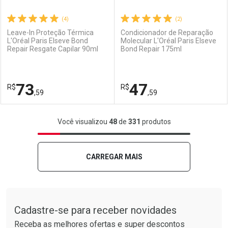
(4)
(2)
Leave-In Proteção Térmica
Condicionador de Reparação
L'Oréal Paris Elseve Bond
Molecular L'Oréal Paris Elseve
Repair Resgate Capilar 90ml
Bond Repair 175ml
Ativar Desconto
Ativar Desconto
Comprar sem Desconto
Comprar sem Desconto
73
47
R$
Comprar sem Desconto
R$
Comprar sem Desconto
Por R$ 31,99/cada
Por R$ 27,99/cada
,59
,59
Por R$ 31,99/cada
Por R$ 27,99/cada
FECHAR
FECHAR
F
F
Você visualizou
48
de
331
produtos
Laboratório
Por Menos
Laboratório
Por Menos
CARREGAR MAIS
Tudo sobre a Drogarias Pacheco
Cadastre-se para receber novidades
Receba as melhores ofertas e super descontos