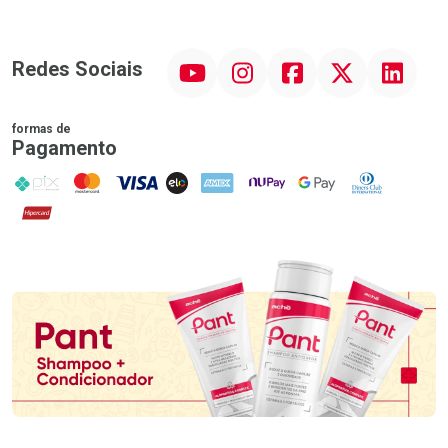
YouTube
Instagram
Facebook
Twitter
Linkedin
Redes Sociais
formas de
Pagamento
PIX
MasterCard
VISA
ELO
AMEX
NuPay
Google Pay
Diners Club
Hipercard
Promoção em Destaque