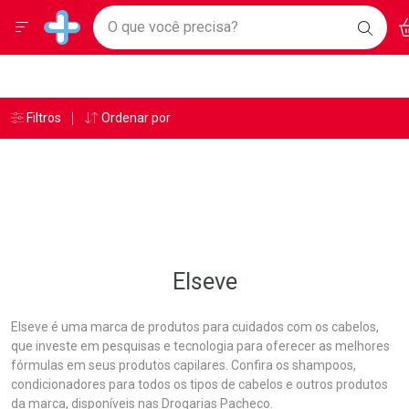
Drogarias Pacheco
Menu
Ac
Ir direto para a home
O que você precisa?
BAIXE
Baixe nosso APP e aproveite Ofertas Exclusivas!
BUSC
O AP
Navegue pela página
Ir direto para o conteúdo
Faça a sua busca
Ir direto para a busca
Ir direto para a conta
Ir direto para a ajuda
Âncoras
Breadcrumb
Filtros
Ordenar por
Drogarias Pacheco
Elseve
Ir direto para a notificações
Ir direto para o carrinho
Ir direto para o menu
Elseve
Elseve é uma marca de produtos para cuidados com os cabelos,
que investe em pesquisas e tecnologia para oferecer as melhores
fórmulas em seus produtos capilares. Confira os shampoos,
condicionadores para todos os tipos de cabelos e outros produtos
da marca, disponíveis nas Drogarias Pacheco.