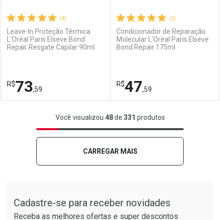
(4)
(2)
Leave-In Proteção Térmica
Condicionador de Reparação
L'Oréal Paris Elseve Bond
Molecular L'Oréal Paris Elseve
Repair Resgate Capilar 90ml
Bond Repair 175ml
Ativar Desconto
Ativar Desconto
Comprar sem Desconto
Comprar sem Desconto
73
47
R$
Comprar sem Desconto
R$
Comprar sem Desconto
Por R$ 31,99/cada
Por R$ 27,99/cada
,59
,59
Por R$ 31,99/cada
Por R$ 27,99/cada
FECHAR
FECHAR
F
F
Você visualizou
48
de
331
produtos
Laboratório
Por Menos
Laboratório
Por Menos
CARREGAR MAIS
Tudo sobre a Drogarias Pacheco
Cadastre-se para receber novidades
Receba as melhores ofertas e super descontos