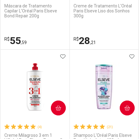
Máscara de Tratamento
Creme de Tratamento L'Oréal
Capilar L’Oréal Paris Elseve
Paris Elseve Liso dos Sonhos
Bond Repair 200g
300g
Ativar Desconto
Ativar Desconto
Comprar sem Desconto
Comprar sem Desconto
55
28
R$
Comprar sem Desconto
R$
Comprar sem Desconto
Por R$ 23,59/cada
Por R$ 45,24/cada
,59
,21
Por R$ 23,59/cada
Por R$ 45,24/cada
ADICIONAR AOS FAVORITOS
ADI
FECHAR
FECHAR
F
F
Laboratório
Por Menos
Laboratório
Por Menos
COMPRAR
COMPRAR
(4)
(21)
Creme Milagroso 3 em 1
Shampoo L'Oréal Paris Elseve