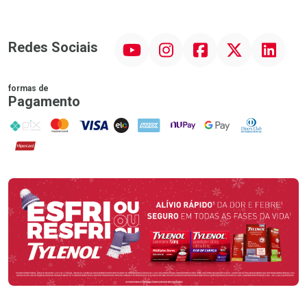
YouTube
Instagram
Facebook
Twitter
Linkedin
Redes Sociais
formas de
Pagamento
PIX
MasterCard
VISA
ELO
AMEX
NuPay
Google Pay
Diners Club
Hipercard
Promoção em Destaque