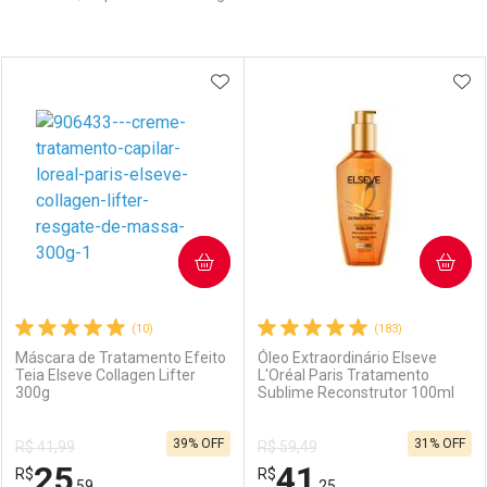
Prateleira
ADICIONAR AOS FAVORITOS
ADI
COMPRAR
COMPRAR
(10)
(183)
Máscara de Tratamento Efeito
Óleo Extraordinário Elseve
Teia Elseve Collagen Lifter
L'Oréal Paris Tratamento
300g
Sublime Reconstrutor 100ml
39% OFF
31% OFF
R$ 41,99
R$ 59,49
25
41
R$
R$
,59
,25