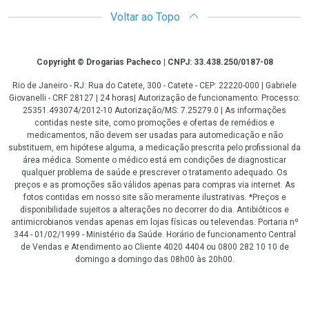
Voltar ao Topo
Copyright
Copyright © Drogarias Pacheco | CNPJ: 33.438.250/0187-08
Rio de Janeiro - RJ: Rua do Catete, 300 - Catete - CEP: 22220-000 | Gabriele
Giovanelli - CRF 28127 | 24 horas| Autorização de funcionamento: Processo:
25351.493074/2012-10 Autorização/MS: 7.25279.0 | As informações
contidas neste site, como promoções e ofertas de remédios e
medicamentos, não devem ser usadas para automedicação e não
substituem, em hipótese alguma, a medicação prescrita pelo profissional da
área médica. Somente o médico está em condições de diagnosticar
qualquer problema de saúde e prescrever o tratamento adequado. Os
preços e as promoções são válidos apenas para compras via internet. As
fotos contidas em nosso site são meramente ilustrativas. *Preços e
disponibilidade sujeitos a alterações no decorrer do dia. Antibióticos e
antimicrobianos vendas apenas em lojas físicas ou televendas. Portaria nº
344 - 01/02/1999 - Ministério da Saúde. Horário de funcionamento Central
de Vendas e Atendimento ao Cliente 4020 4404 ou 0800 282 10 10 de
domingo a domingo das 08h00 às 20h00.
LGPD Aceite os Cookies