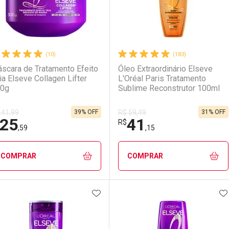
(10)
(183)
scara de Tratamento Efeito
Óleo Extraordinário Elseve
ia Elseve Collagen Lifter
L'Oréal Paris Tratamento
0g
Sublime Reconstrutor 100ml
39% OFF
31% OFF
 41,99
R$ 59,49
25
41
R$
,59
,15
COMPRAR
COMPRAR
ADICIONAR AOS FAVORITOS
A
FECHAR
FECHAR
F
F
aboratório
or Menos
Laboratório
Por Menos