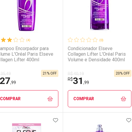
(4)
(0)
ampoo Encorpador para
Condicionador Elseve
lume L'Oréal Paris Elseve
Collagen Lifter L'Oréal Paris
llagen Lifter 400ml
Volume e Densidade 400ml
21% OFF
20% OFF
 35,49
R$ 40,19
27
31
Ativar Desconto
Ativar Desconto
R$
,99
,99
Comprar sem Desconto
Comprar sem Desconto
Comprar sem Desconto
Comprar sem Desconto
COMPRAR
COMPRAR
Por R$ 25,59/cada
Por R$ 25,59/cada
Por R$ 41,15/cada
Por R$ 41,15/cada
ADICIONAR AOS FAVORITOS
A
FECHAR
FECHAR
F
F