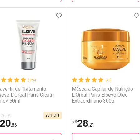
ADICIONAR AOS FAVORITOS
A
FECHAR
FECHAR
F
F
aboratório
or Menos
Laboratório
Por Menos
(124)
(45)
ave-In de Tratamento
Máscara Capilar de Nutrição
seve L'Oréal Paris Cicatri
L'Oréal Paris Elseve Óleo
nov 50ml
Extraordinário 300g
23% OFF
 26,99
20
28
Ativar Desconto
Ativar Desconto
R$
,86
,21