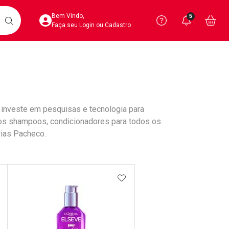
Acesse sua Conta
Precisa de 
Notific
Aces
Bem Vindo,
5
Você po
notifica
Vo
it
BUSCAR
Ver Recursos 
Faça seu Login ou Cadastro
Atendimento ao 
Central de Ajud
 investe em pesquisas e tecnologia para
Televendas
 os shampoos, condicionadores para todos os
4020-4404
rias Pacheco.
DICIONAR AOS FAVORITOS
ADICIONAR AOS FAVORIT