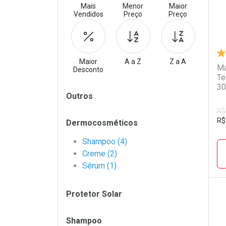
Mais
Menor
Maior
Vendidos
Preço
Preço
Maior
A a Z
Z a A
Má
Desconto
Te
30
Filtros
Outros
R$
R$
Dermocosméticos
Shampoo (4)
Creme (2)
Sérum (1)
Protetor Solar
L
P
Shampoo