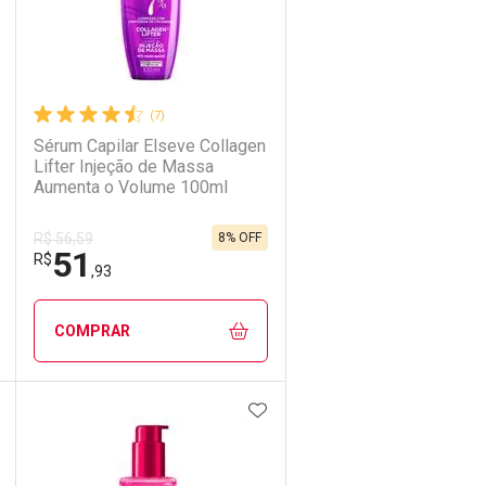
(7)
Sérum Capilar Elseve Collagen
Lifter Injeção de Massa
Aumenta o Volume 100ml
8% OFF
R$ 56,59
51
R$
,93
COMPRAR
DICIONAR AOS FAVORITOS
ADICIONAR AOS FAVORIT
ECHAR
ECHAR
FECHAR
FECHAR
Laboratório
Por Menos