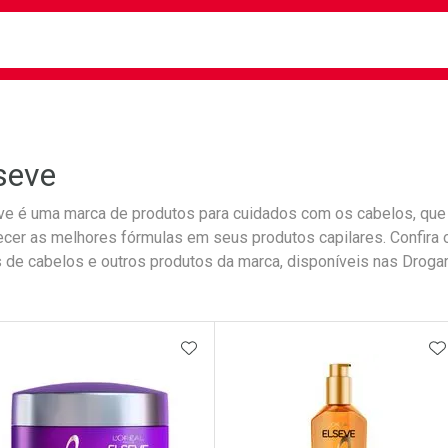
busca
isa?
seve
ve é uma marca de produtos para cuidados com os cabelos, que
ecer as melhores fórmulas em seus produtos capilares. Confira
s de cabelos e outros produtos da marca, disponíveis nas Droga
ateleira
ADICIONAR AOS FAVORITOS
A