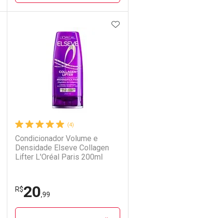
DICIONAR AOS FAVORITOS
ADICIONAR AOS FAVORIT
ECHAR
ECHAR
FECHAR
FECHAR
Laboratório
Por Menos
(4)
Condicionador Volume e
Densidade Elseve Collagen
Lifter L'Oréal Paris 200ml
20
Ativar Desconto
R$
,99