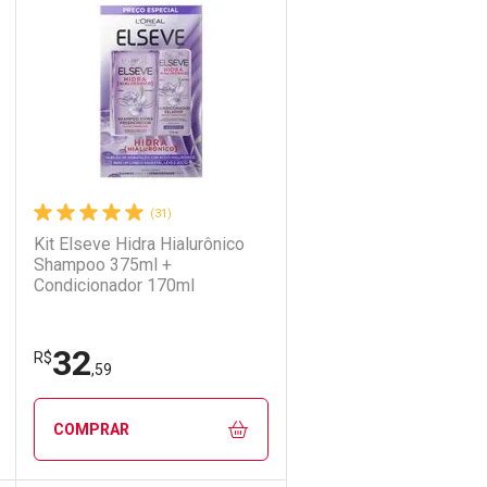
Laboratório
Por Menos
(31)
Kit Elseve Hidra Hialurônico
Shampoo 375ml +
Condicionador 170ml
32
Ativar Desconto
R$
,59
Comprar sem Desconto
Comprar sem Desconto
COMPRAR
Por R$ 32,59/cada
Por R$ 32,59/cada