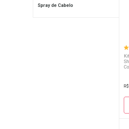
L
P
Spray de Cabelo
Ki
Sh
Co
R$