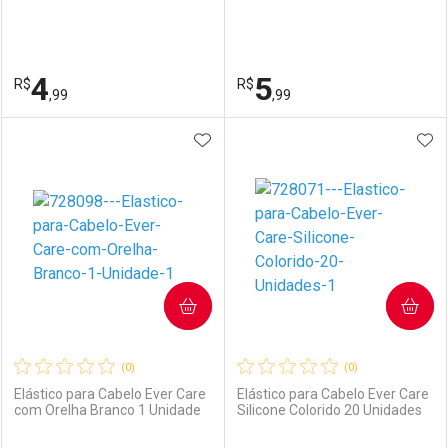
Ativar Desconto
Ativar Desconto
Comprar sem Desconto
Comprar sem Desconto
4
5
R$
Comprar sem Desconto
R$
Comprar sem Desconto
Por R$ 6,87/cada
Por R$ 3,86/cada
,99
,99
Por R$ 6,87/cada
Por R$ 3,86/cada
ADICIONAR AOS FAVORITOS
ADI
FECHAR
FECHAR
F
F
Laboratório
Por Menos
Laboratório
Por Menos
COMPRAR
COMPRAR
(0)
(0)
Elástico para Cabelo Ever Care
Elástico para Cabelo Ever Care
com Orelha Branco 1 Unidade
Silicone Colorido 20 Unidades
Ativar Desconto
Ativar Desconto