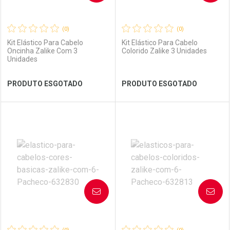
(0)
(0)
Kit Elástico Para Cabelo
Kit Elástico Para Cabelo
Oncinha Zalike Com 3
Colorido Zalike 3 Unidades
Unidades
Ver Desconto Convênio
Ver Desconto Convênio
PRODUTO ESGOTADO
PRODUTO ESGOTADO
FECHAR
FECHAR
FEC
FEC
Laboratório
Por Menos
Laboratório
Por Menos
AVISE-ME
AVISE-ME