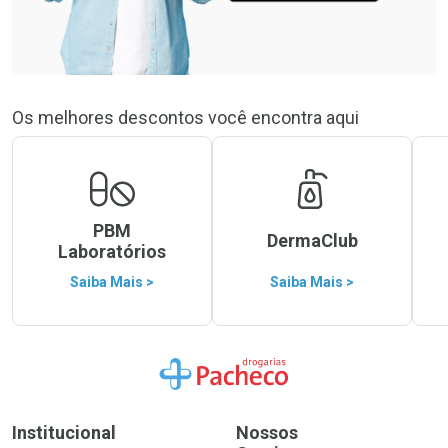
Os melhores descontos você encontra aqui
PBM
DermaClub
Laboratórios
Saiba Mais >
Saiba Mais >
Ir para a Home
Institucional
Nossos