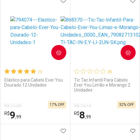
ADICIONAR AOS FAVORITOS
ADI
FECHAR
FECHAR
F
F
Laboratório
Por Menos
Laboratório
Por Menos
COMPRAR
COMPRAR
(1)
(0)
Elástico para Cabelo Ever You
Tic Tac Infantil Para Cabelo
Dourado 12 Unidades
Ever You Limão e Morango 2
Unidades
Ativar Desconto
Ativar Desconto
17% OFF
32% OFF
R$ 11,99
R$ 13,13
Comprar sem Desconto
Comprar sem Desconto
9
8
R$
Comprar sem Desconto
R$
Comprar sem Desconto
Por R$ 7,73/cada
Por R$ 9,99/cada
,99
,99
Por R$ 7,73/cada
Por R$ 9,99/cada
ADICIONAR AOS FAVORITOS
ADI
FECHAR
FECHAR
F
F