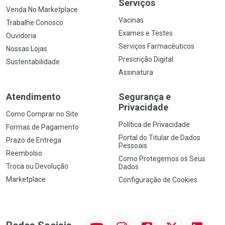
Serviços
Venda No Marketplace
Vacinas
Trabalhe Conosco
Exames e Testes
Ouvidoria
Serviços Farmacêuticos
Nossas Lojas
Prescrição Digital
Sustentabilidade
Assinatura
Atendimento
Segurança e
Privacidade
Como Comprar no Site
Política de Privacidade
Formas de Pagamento
Portal do Titular de Dados
Prazo de Entrega
Pessoais
Reembolso
Como Protegemos os Seus
Troca ou Devolução
Dados
Marketplace
Configuração de Cookies
YouTube
Instagram
Facebook
Twitter
Linkedin