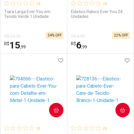
(0)
(0)
Tiara Larga Ever You em
Elástico Rabicó Ever You 24
Tecido Verde 1 Unidade
Unidades
Ativar Desconto
Ativar Desconto
34% OFF
22% OFF
R$ 24,29
R$ 8,99
Comprar sem Desconto
Comprar sem Desconto
15
6
R$
Comprar sem Desconto
R$
Comprar sem Desconto
Por R$ 10,99/cada
Por R$ 7,99/cada
,99
,99
Por R$ 10,99/cada
Por R$ 7,99/cada
ADICIONAR AOS FAVORITOS
ADI
FECHAR
FECHAR
F
F
Laboratório
Por Menos
Laboratório
Por Menos
COMPRAR
COMPRAR
(0)
(0)