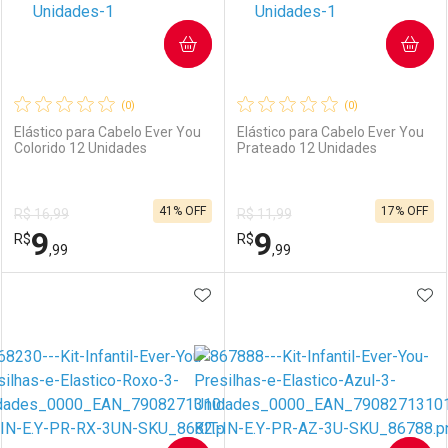
COMPRAR
COMPRAR
(0)
(0)
Elástico para Cabelo Ever You
Elástico para Cabelo Ever You
Colorido 12 Unidades
Prateado 12 Unidades
Ativar Desconto
Ativar Desconto
41% OFF
17% OFF
R$ 16,99
R$ 11,99
Comprar sem Desconto
Comprar sem Desconto
9
9
R$
Comprar sem Desconto
R$
Comprar sem Desconto
Por R$ 9,99/cada
Por R$ 6,87/cada
,99
,99
Por R$ 9,99/cada
Por R$ 6,87/cada
ADICIONAR AOS FAVORITOS
ADI
FECHAR
FECHAR
F
F
Laboratório
Por Menos
Laboratório
Por Menos