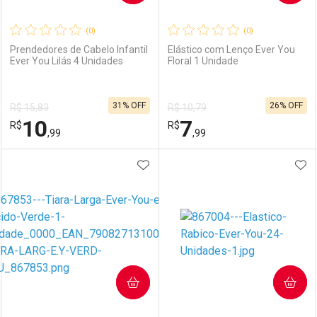
(0)
(0)
Prendedores de Cabelo Infantil
Elástico com Lenço Ever You
Ever You Lilás 4 Unidades
Floral 1 Unidade
Ativar Desconto
Ativar Desconto
31% OFF
26% OFF
R$ 15,83
R$ 10,79
Comprar sem Desconto
Comprar sem Desconto
10
7
R$
Comprar sem Desconto
R$
Comprar sem Desconto
Por R$ 9,99/cada
Por R$ 9,99/cada
,99
,99
Por R$ 9,99/cada
Por R$ 9,99/cada
ADICIONAR AOS FAVORITOS
ADI
FECHAR
FECHAR
F
F
Laboratório
Por Menos
Laboratório
Por Menos
COMPRAR
COMPRAR