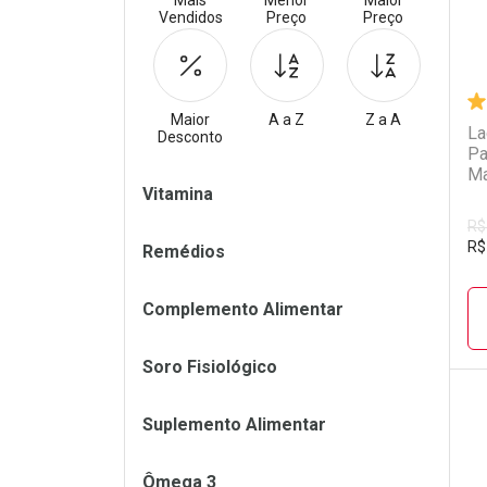
Mais
Menor
Maior
Vendidos
Preço
Preço
Maior
A a Z
Z a A
La
Desconto
Pa
Ma
Filtros
Vitamina
R$
R$
Remédios
Complemento Alimentar
Soro Fisiológico
Suplemento Alimentar
L
P
Ômega 3