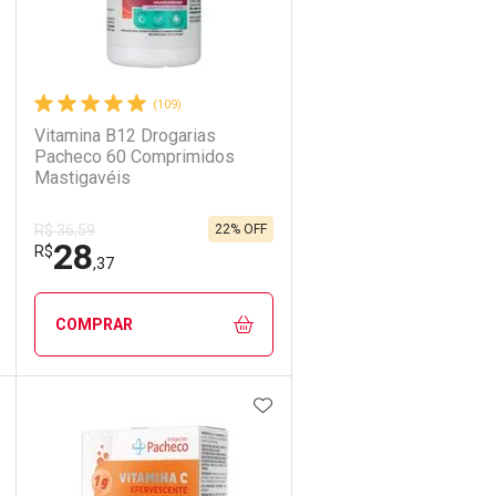
(109)
Vitamina B12 Drogarias
Pacheco 60 Comprimidos
Mastigavéis
22% OFF
R$ 36,59
28
R$
,37
COMPRAR
DICIONAR AOS FAVORITOS
ADICIONAR AOS FAVORIT
ECHAR
ECHAR
FECHAR
FECHAR
Laboratório
Por Menos