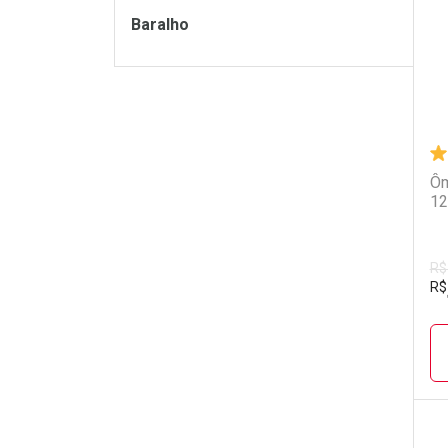
Baralho
Ôm
12
R$
R$