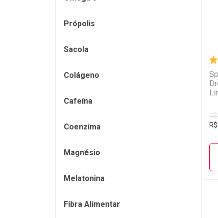
Própolis
Sacola
Sp
Colágeno
Dr
Li
Cafeína
R$
R$
Coenzima
Magnésio
Melatonina
Fibra Alimentar
L
P