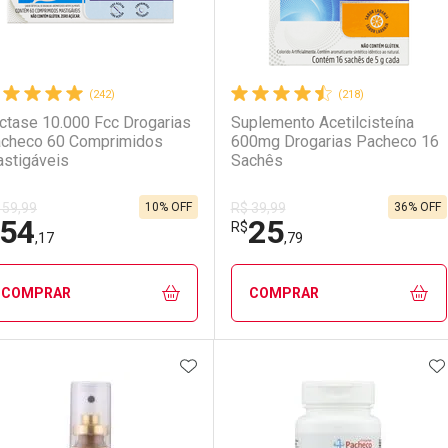
(242)
(218)
ctase 10.000 Fcc Drogarias
Suplemento Acetilcisteína
checo 60 Comprimidos
600mg Drogarias Pacheco 16
stigáveis
Sachês
10% OFF
36% OFF
 59,99
R$ 39,99
54
25
R$
,17
,79
COMPRAR
COMPRAR
ADICIONAR AOS FAVORITOS
A
FECHAR
FECHAR
F
F
aboratório
or Menos
Laboratório
Por Menos